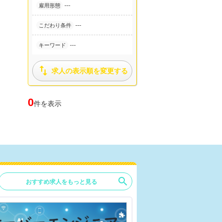
---
雇用形態
---
こだわり条件
---
キーワード

求人の表示順を変更する
0
件を表示
search
おすすめ求人をもっと見る