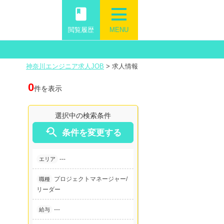
book
閲覧履歴
MENU
神奈川エンジニア求人JOB
>
求人情報
0
件を表示
選択中の検索条件

条件を変更する
---
エリア
プロジェクトマネージャー/
職種
リーダー
---
給与