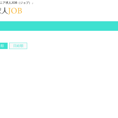
ニア求人JOB（ジョブ）」
給順
日給順