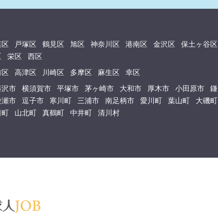
葉区
戸塚区
鶴見区
旭区
神奈川区
港南区
金沢区
保土ヶ谷区
区
栄区
西区
前区
高津区
川崎区
多摩区
麻生区
幸区
藤沢市
横須賀市
平塚市
茅ヶ崎市
大和市
厚木市
小田原市
鎌
綾瀬市
逗子市
寒川町
三浦市
南足柄市
愛川町
葉山町
大磯町
田町
山北町
真鶴町
中井町
清川村