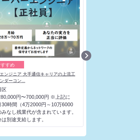

おすすめ
おすすめ
エンジニア 大手通信キャリアの上流工
ネットワークエンジニア
ンダーコン...
値を高めるため...
田区
千代田区
80,000円〜700,000円 ※上記に
月給 280,000円〜700
30時間（4万2000円～10万6000
は、月30時間（4万200
のみなし残業代が含まれています。
円）のみなし残業代が
分は別途支給します。
超過分は別途支給しま