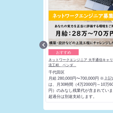

おすすめ
ア 大手通信キャリアの上
ネットワークエンジニア 大手通信キャ
流工程、ベンダ...
千代田区
700,000円 ※上記に
月給 280,000円〜700,000円 ※上
000円～10万6000
は、月30時間（4万2000円～10万60
代が含まれています。
円）のみなし残業代が含まれていま
します。
超過分は別途支給します。