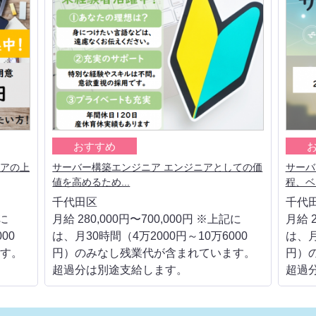
おすすめ
リアの上
サーバー構築エンジニア エンジニアとしての価
サーバ
値を高めるため...
程、ベ
千代田区
千代
記に
月給 280,000円〜700,000円 ※上記に
月給 2
00
は、月30時間（4万2000円～10万6000
は、月
す。
円）のみなし残業代が含まれています。
円）
超過分は別途支給します。
超過