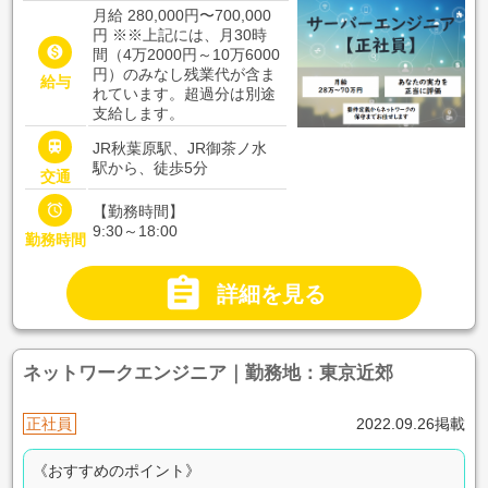
月給 280,000円〜700,000
円
※※上記には、月30時

間（4万2000円～10万6000
円）のみなし残業代が含ま
給与
れています。超過分は別途
支給します。

JR秋葉原駅、JR御茶ノ水
駅から、徒歩5分
交通

【勤務時間】
9:30～18:00
勤務時間

詳細を見る
ネットワークエンジニア｜勤務地：東京近郊
正社員
2022.09.26掲載
《おすすめのポイント》