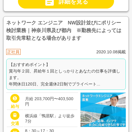

詳細を見る
ネットワーク エンジニア NW設計並びにポリシー
検討業務｜神奈川県及び都内 ※勤務先によっては
取引先常駐となる場合があります
正社員
2020.10.08掲載
【おすすめポイント】
賞与年２回、昇給年１回としっかりとあなたの仕事を評価し
ます。
年間休日120日、完全週休2日制でプライベート...

月給 203,700円〜403,500
円
給与

横浜線「鴨居駅」より徒歩
7分
交通
8：30～17：30