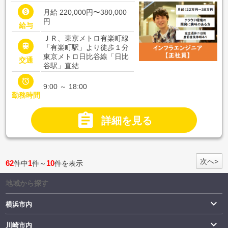

月給 220,000円〜380,000
円
給与
ＪＲ、東京メトロ有楽町線

「有楽町駅」より徒歩１分
東京メトロ日比谷線「日比
交通
谷駅」直結

9:00 ～ 18:00
勤務時間

詳細を見る
次へ>
62
1
10
件中
件～
件を表示
地域から探す

横浜市内

川崎市内