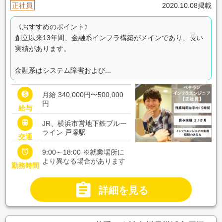
正社員
2020.10.08掲載
《おすすめのポイント》
創立以来13年間、金融系インフラ構築がメインであり、長い
実績があります。
金融系はシステム障害および...

月給 340,000円〜500,000
円
給与

JR、横浜市営地下鉄ブルー
ライン 戸塚駅
交通

9:00～18:00 ※就業場所に
より異なる場合があります
勤務時間

詳細を見る