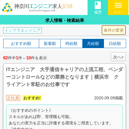
book
menu
履歴
ﾒﾆｭｰ
求人情報・検索結果
条件の変更
インフラエンジニア
おすすめ順
新着順
時給順
月給順
日給順
次へ>
62
1
10
件中
件～
件を表示
ITエンジニア 大手通信キャリアの上流工程、ベンダ
ーコントロールなどの業務となります｜横浜市 ク
ライアント常駐のお仕事です
正社員
おすすめ!
2020.09.09掲載
《おすすめのポイント》
スキルがあれば即、管理職も可能。
あなたの実力を正当に評価する環境をご用意しています。