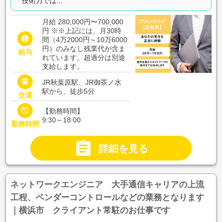
「技術力では...
月給 280,000円〜700,000
円
※※上記には、月30時

間（4万2000円～10万6000
円）のみなし残業代が含ま
給与
れています。超過分は別途
支給します。

JR秋葉原駅、JR御茶ノ水
駅から、徒歩5分
交通

【勤務時間】
9:30～18:00
勤務時間

詳細を見る
ネットワークエンジニア 大手通信キャリアの上流
工程、ベンダーコントロールなどの業務となります
｜横浜市 クライアント常駐のお仕事です