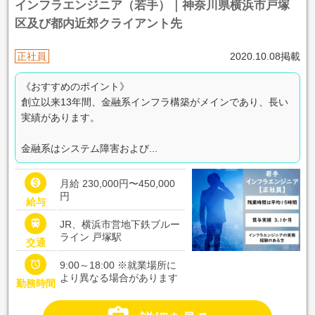
インフラエンジニア（若手）｜神奈川県横浜市戸塚
区及び都内近郊クライアント先
正社員
2020.10.08掲載
《おすすめのポイント》
創立以来13年間、金融系インフラ構築がメインであり、長い
実績があります。
金融系はシステム障害および...

月給 230,000円〜450,000
円
給与

JR、横浜市営地下鉄ブルー
ライン 戸塚駅
交通

9:00～18:00 ※就業場所に
より異なる場合があります
勤務時間