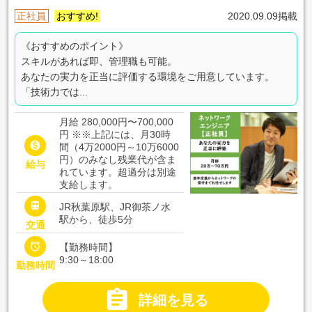
正社員
おすすめ!
2020.09.09掲載
《おすすめのポイント》
スキルがあれば即、管理職も可能。
あなたの実力を正当に評価する環境をご用意しています。
「技術力では...
月給 280,000円〜700,000
円
※※上記には、月30時

間（4万2000円～10万6000
円）のみなし残業代が含ま
給与
れています。超過分は別途
支給します。

JR秋葉原駅、JR御茶ノ水
駅から、徒歩5分
交通

【勤務時間】
9:30～18:00
勤務時間

詳細を見る