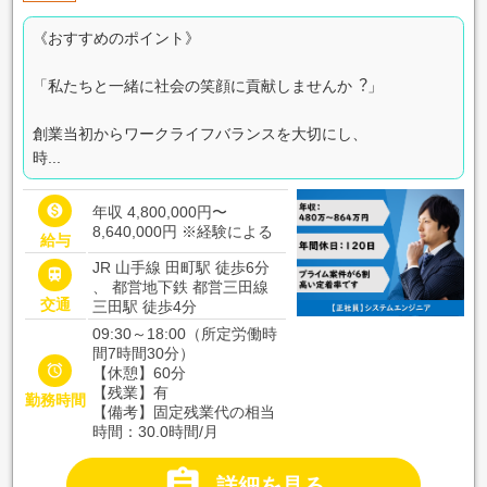
《おすすめのポイント》
「私たちと一緒に社会の笑顔に貢献しませんか︖」
創業当初からワークライフバランスを⼤切にし、
時...

年収 4,800,000円〜
8,640,000円
※経験による
給与
JR 山手線 田町駅 徒歩6分

、 都営地下鉄 都営三田線
交通
三田駅 徒歩4分
09:30～18:00（所定労働時
間7時間30分）

【休憩】60分
【残業】有
勤務時間
【備考】固定残業代の相当
時間：30.0時間/月

詳細を見る