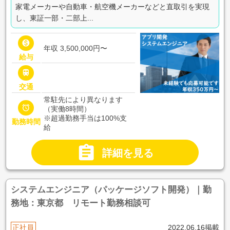
家電メーカーや自動車・航空機メーカーなどと直取引を実現
し、東証一部・二部上...

年収 3,500,000円〜
給与

交通
常駐先により異なります

（実働8時間）
※超過勤務手当は100%支
勤務時間
給

詳細を見る
システムエンジニア（パッケージソフト開発）｜勤
務地：東京都 リモート勤務相談可
正社員
2022.06.16掲載