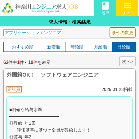
book
menu
履歴
ﾒﾆｭｰ
求人情報・検索結果
条件の変更
アプリケーションエンジニア
おすすめ順
新着順
時給順
月給順
日給順
次へ>
62
1
10
件中
件～
件を表示
外国籍OK！ ソフトウェアエンジニア
正社員
2025.01.23掲載
■明確な給与水準
────────────────
◎昇給 年1回
└ 評価基準に基づき全員が昇給します！
◎賞与 年2...