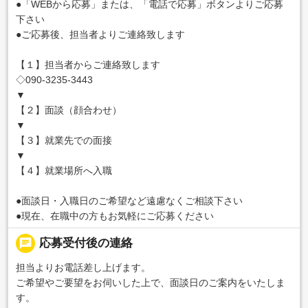
●「WEBから応募」または、「電話で応募」ボタンよりご応募
下さい
●ご応募後、担当者よりご連絡致します
【１】担当者からご連絡致します
◇090-3235-3443
▼
【２】面談（顔合わせ）
▼
【３】就業先での面接
▼
【４】就業場所へ入職
●面談日・入職日のご希望など遠慮なくご相談下さい
●現在、在職中の方もお気軽にご応募ください
chat
応募受付後の連絡
担当よりお電話差し上げます。
ご希望やご要望をお伺いした上で、面談日のご案内をいたしま
す。