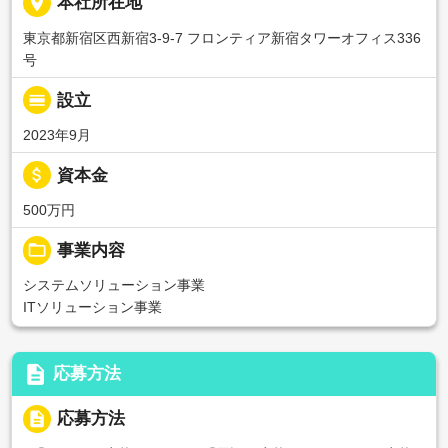
place
本社所在地
東京都新宿区西新宿3-9-7 フロンティア新宿タワーオフィス336
号
calendar_view_day
設立
2023年9月
attach_money
資本金
500万円
folder_open
事業内容
システムソリューション事業
ITソリューション事業
description
応募方法
description
応募方法