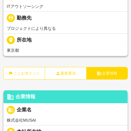
ITアウトソーシング
person_pin
勤務先
プロジェクトにより異なる
place
所在地
東京都
flag
person
business
ここがポイント
募集要項
企業情報
business
企業情報
business
企業名
株式会社MUSAI