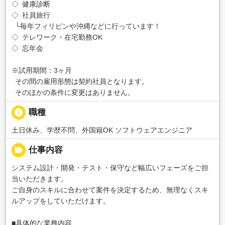
◇ 健康診断
◇ 社員旅行
└毎年フィリピンや沖縄などに行っています！
◇ テレワーク・在宅勤務OK
◇ 忘年会
※試用期間：3ヶ月
その間の雇用形態は契約社員となります。
そのほかの条件に変更はありません。
info
職種
土日休み、学歴不問、外国籍OK ソフトウェアエンジニア
label
仕事内容
システム設計・開発・テスト・保守など幅広いフェーズをご担
当いただきます。
ご自身のスキルに合わせて案件を決定するため、無理なくスキ
ルアップをしていただけます。
■具体的な業務内容