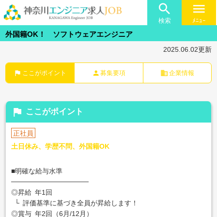

menu
検索
ﾒﾆｭｰ
外国籍OK！ ソフトウェアエンジニア
2025.06.02更新
flag
person
business
ここがポイント
募集要項
企業情報
flag
ここがポイント
正社員
土日休み、学歴不問、外国籍OK
■明確な給与水準
────────────────
◎昇給 年1回
└ 評価基準に基づき全員が昇給します！
◎賞与 年2回（6月/12月）