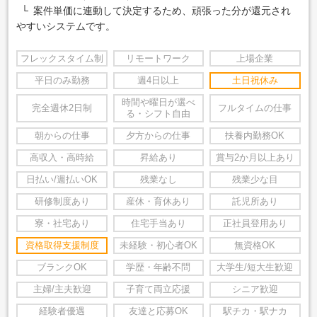
└ 案件単価に連動して決定するため、頑張った分が還元され
やすいシステムです。
フレックスタイム制
リモートワーク
上場企業
平日のみ勤務
週4日以上
土日祝休み
時間や曜日が選べ
完全週休2日制
フルタイムの仕事
る・シフト自由
朝からの仕事
夕方からの仕事
扶養内勤務OK
高収入・高時給
昇給あり
賞与2か月以上あり
日払い/週払いOK
残業なし
残業少な目
研修制度あり
産休・育休あり
託児所あり
寮・社宅あり
住宅手当あり
正社員登用あり
資格取得支援制度
未経験・初心者OK
無資格OK
ブランクOK
学歴・年齢不問
大学生/短大生歓迎
主婦/主夫歓迎
子育て両立応援
シニア歓迎
経験者優遇
友達と応募OK
駅チカ・駅ナカ