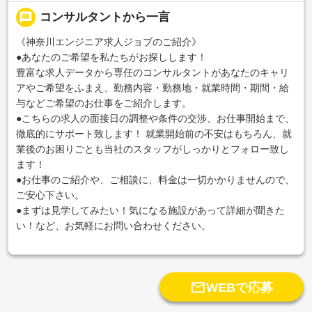
message
コンサルタントから一言
《神奈川エンジニア求人ジョブのご紹介》
●あなたのご希望を私たちがお探しします！
豊富な求人データから専任のコンサルタントがあなたのキャリ
アやご希望をふまえ、勤務内容・勤務地・就業時間・期間・給
与などご希望のお仕事をご紹介します。
●こちらの求人の面接日の調整や条件の交渉、お仕事開始まで、
徹底的にサポート致します！ 就業開始前の不安はもちろん、就
業後のお困りごとも当社のスタッフがしっかりとフォロー致し
ます！
●お仕事のご紹介や、ご相談に、料金は一切かかりませんので、
ご安心下さい。
●まずは見学してみたい！気になる施設があって詳細が聞きた
い！など、お気軽にお問い合わせください。

WEBで応募