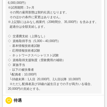
6,000,000円）
※試用期間：3ヶ月
その間の雇用形態は契約社員となります。
そのほかの条件に変更はありません。
※上記額にはみなし残業代（20時間分、35,000円）を含みます。
超過分は全額支給します。
◇ 交通費支給（上限なし）
◇ 資格取得手当（5,000～40,000円）
- 基本情報技術者試験
- 応用情報技術者試験
- ネットワークスペシャリスト試験
◇ 資格取得支援制度（受験費用の補助）
◇ 家族手当
- 以下の被扶養者
└配偶者：10,000円
└18歳未満：1人目 20,000円、2人目以降 10,000円
※ただし配偶者及び18歳の誕生日までの子が両方いる場合、
20,000円の支給とする。
favorite_border
待遇