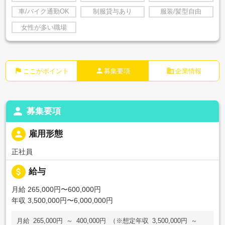
車/バイク通勤OK
制服貸与あり
服装/髪型自由
女性が多い職場
flag
person
business
ここがポイント
募集要項
企業情報
person
募集要項
person
雇用形態
正社員
attach_money
給与
月給 265,000円〜600,000円
年収 3,500,000円〜6,000,000円
月給 265,000円 ～ 400,000円 （※想定年収 3,500,000円 ～