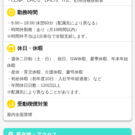
・CCNP、LPIC-2、LPIC-3、ITIL、応用情報技術者

勤務時間
・9:00～18:00 休憩60分（配属先により異なる）
・時間外勤務：あり（月10時間以内）
※時間外手当は1分単位で全額支給します。
calendar_today
休日・休暇
・週休二日制（土・日）、祝日、GW休暇、夏季休暇、年末年始
休暇
・産休・育児休暇、介護休暇、慶弔休暇
・有給休暇（初年度10日：入社半年経過後） など
・年間休日日数：120日以上
※配属先により異なることがあります。
smoking_rooms
受動喫煙対策
屋内全面禁煙
place
所在地・アクセス