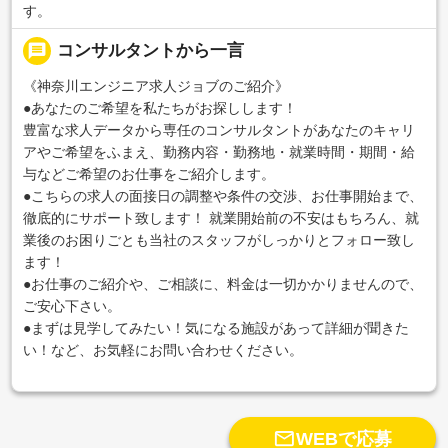
す。
message
コンサルタントから一言
《神奈川エンジニア求人ジョブのご紹介》
●あなたのご希望を私たちがお探しします！
豊富な求人データから専任のコンサルタントがあなたのキャリ
アやご希望をふまえ、勤務内容・勤務地・就業時間・期間・給
与などご希望のお仕事をご紹介します。
●こちらの求人の面接日の調整や条件の交渉、お仕事開始まで、
徹底的にサポート致します！ 就業開始前の不安はもちろん、就
業後のお困りごとも当社のスタッフがしっかりとフォロー致し
ます！
●お仕事のご紹介や、ご相談に、料金は一切かかりませんので、
ご安心下さい。
●まずは見学してみたい！気になる施設があって詳細が聞きた
い！など、お気軽にお問い合わせください。

WEBで応募