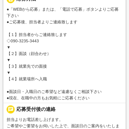
●「WEBから応募」または、「電話で応募」ボタンよりご応募
下さい
●ご応募後、担当者よりご連絡致します
【１】担当者からご連絡致します
◇090-3235-3443
▼
【２】面談（顔合わせ）
▼
【３】就業先での面接
▼
【４】就業場所へ入職
●面談日・入職日のご希望など遠慮なくご相談下さい
●現在、在職中の方もお気軽にご応募ください
chat
応募受付後の連絡
担当よりお電話差し上げます。
ご希望やご要望をお伺いした上で、面談日のご案内をいたしま