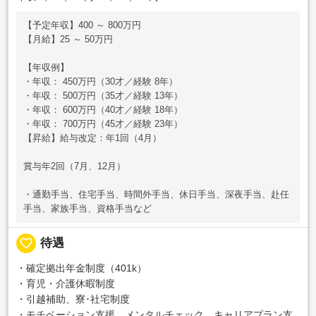
【予定年収】400 ～ 800万円
【月給】25 ～ 50万円
【年収例】
・年収： 450万円（30才／経験 8年）
・年収： 500万円（35才／経験 13年）
・年収： 600万円（40才／経験 18年）
・年収： 700万円（45才／経験 23年）
【昇給】給与改定：年1回（4月）
賞与年2回（7月、12月）
・通勤手当、住宅手当、時間外手当、休日手当、深夜手当、赴任
手当、家族手当、資格手当など
favorite_border
待遇
・確定拠出年金制度（401k）
・育児・介護休暇制度
・引越補助、寮･社宅制度
・モチベーション支援、メンタルチェック、キャリアプラン支