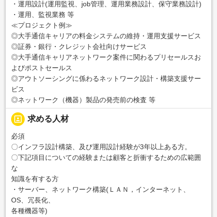
・運用設計(運用監視、job管理、運用業務設計、保守業務設計)
・運用、監視業務 等
≪プロジェクト例≫
◎大手通信キャリアの料金システムの維持・運用支援サービス
◎証券・銀行・クレジット会社向けサービス
◎大手通信キャリアネットワーク案件に関わるプリセールスお
よびポストセールス
◎アウトソーシングに係わるネットワーク設計・構築支援サー
ビス
◎ネットワーク（機器）製品の発売前の検査 等
portrait
求める人材
必須
〇インフラ設計構築、及び運用設計経験が3年以上ある方。
〇下記項目についての経験または顧客と折衝するための広範囲
な
知識を有する方
・サーバー、ネットワーク構築(ＬＡＮ，インターネット、
OS、冗長化、
各種機器等)