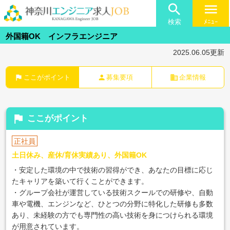

menu
検索
ﾒﾆｭｰ
外国籍OK インフラエンジニア
2025.06.05更新
flag
person
business
ここがポイント
募集要項
企業情報
flag
ここがポイント
正社員
土日休み、産休/育休実績あり、外国籍OK
・安定した環境の中で技術の習得ができ、あなたの目標に応じ
たキャリアを築いて行くことができます。
・グループ会社が運営している技術スクールでの研修や、自動
車や電機、エンジンなど、ひとつの分野に特化した研修も多数
あり、未経験の方でも専門性の高い技術を身につけられる環境
が用意されています。