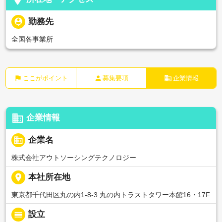
person_pin
勤務先
全国各事業所
flag
person
business
ここがポイント
募集要項
企業情報
business
企業情報
business
企業名
株式会社アウトソーシングテクノロジー
place
本社所在地
東京都千代田区丸の内1-8-3 丸の内トラストタワー本館16・17F
calendar_view_day
設立