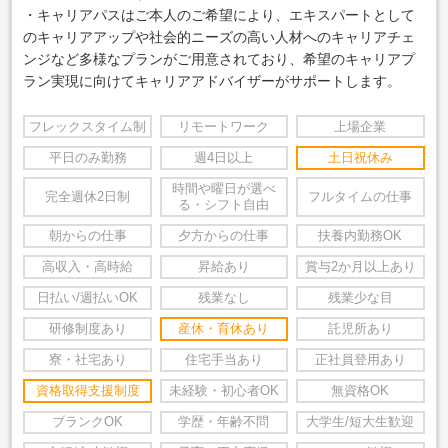
・キャリアパスはご本人のご希望により、エキスパートとして
のキャリアアップや社会的ニーズの高い人材へのキャリアチェ
ンジなど多様なプランがご用意されており、希望のキャリアプ
ラン実現に向けてキャリアアドバイザーがサポートします。
フレックスタイム制
リモートワーク
上場企業
平日のみ勤務
週4日以上
土日祝休み
時間や曜日が選べ
完全週休2日制
フルタイムの仕事
る・シフト自由
朝からの仕事
夕方からの仕事
扶養内勤務OK
高収入・高時給
昇給あり
賞与2か月以上あり
日払い/週払いOK
残業なし
残業少な目
研修制度あり
産休・育休あり
託児所あり
寮・社宅あり
住宅手当あり
正社員登用あり
資格取得支援制度
未経験・初心者OK
無資格OK
ブランクOK
学歴・年齢不問
大学生/短大生歓迎