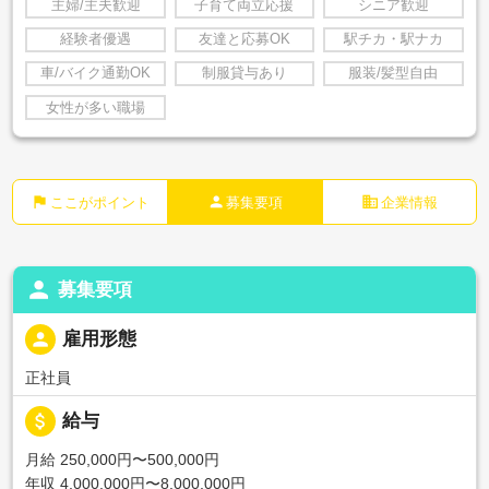
主婦/主夫歓迎
子育て両立応援
シニア歓迎
経験者優遇
友達と応募OK
駅チカ・駅ナカ
車/バイク通勤OK
制服貸与あり
服装/髪型自由
女性が多い職場
flag
person
business
ここがポイント
募集要項
企業情報
person
募集要項
person
雇用形態
正社員
attach_money
給与
月給 250,000円〜500,000円
年収 4,000,000円〜8,000,000円