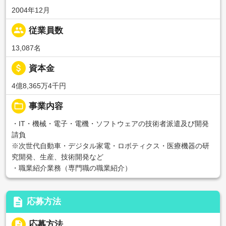
2004年12月
people
従業員数
13,087名
attach_money
資本金
4億8,365万4千円
folder_open
事業内容
・IT・機械・電子・電機・ソフトウェアの技術者派遣及び開発
請負
※次世代自動車・デジタル家電・ロボティクス・医療機器の研
究開発、生産、技術開発など
・職業紹介業務（専門職の職業紹介）
description
応募方法
description
応募方法