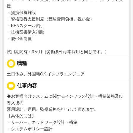
援
・提携保養施設
・資格取得支援制度（受験費用負担、祝い金）
・KENスクール割引
・技術図書購入補助
・慶弔金制度
試用期間有：3ヶ月（労働条件は本採用と同じです。）
info
職種
土日休み、外国籍OK インフラエンジニア
label
仕事内容
◆お客様向けシステムに関するインフラの設計・構築業務及び
導入後の
運用設計、運用、監視業務を担当して頂きます。
【具体的には】
・サーバー、ネットワーク設計・構築
・システムポリシー設計