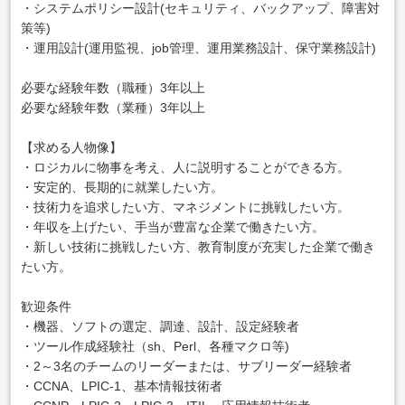
・システムポリシー設計(セキュリティ、バックアップ、障害対
策等)
・運用設計(運用監視、job管理、運用業務設計、保守業務設計)
必要な経験年数（職種）3年以上
必要な経験年数（業種）3年以上
【求める人物像】
・ロジカルに物事を考え、人に説明することができる方。
・安定的、長期的に就業したい方。
・技術力を追求したい方、マネジメントに挑戦したい方。
・年収を上げたい、手当が豊富な企業で働きたい方。
・新しい技術に挑戦したい方、教育制度が充実した企業で働き
たい方。
歓迎条件
・機器、ソフトの選定、調達、設計、設定経験者
・ツール作成経験社（sh、Perl、各種マクロ等)
・2～3名のチームのリーダーまたは、サブリーダー経験者
・CCNA、LPIC-1、基本情報技術者