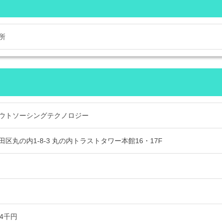
所
ウトソーシングテクノロジー
区丸の内1-8-3 丸の内トラストタワー本館16・17F
月
万4千円