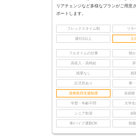
リアチェンジなど多様なプランがご用意
ポートします。
フレックスタイム制
リモ
週4日以上
土
フルタイムの仕事
朝か
高収入・高時給
昇
残業なし
残
託児所あり
寮・
資格取得支援制度
未経験
学歴・年齢不問
大学生
シニア歓迎
経
車/バイク通勤OK
制服