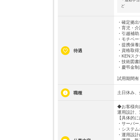
・通勤手当
ど
・確定拠出
・育児・介
・引越補助
・モチベー
・提携保養
・資格取得
待遇
・KENス
・技術図書
・慶弔金制
試用期間有
土日休み、
職種
◆お客様向
運用設計、
【具体的に
・サーバー
・システム
・運用設計