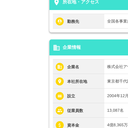
place
所在地・アクセス
全国各事業
勤務先
business
企業情報
株式会社ア
企業名
東京都千代田
本社所在地
2004年12
設立
13,087名
従業員数
4億8,365
資本金