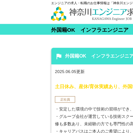
エンジニアの求人・転職のお仕事情報は「神奈川エンジ
外国籍OK インフラエンジニア
flag
外国籍OK インフラエンジニ
2025.06.05更新
土日休み、産休/育休実績あり、外国
正社員
・安定した環境の中で技術の習得ができ
・グループ会社が運営している技術スク
修も多数あり、未経験の方でも専門性の
・キャリアパスはご本人のご希望により