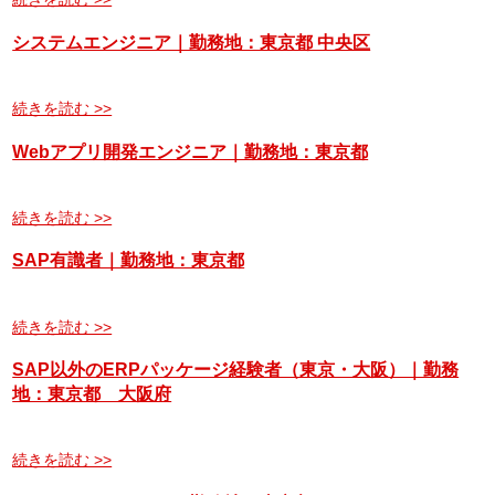
システムエンジニア｜勤務地：東京都 中央区
続きを読む >>
Webアプリ開発エンジニア｜勤務地：東京都
続きを読む >>
SAP有識者｜勤務地：東京都
続きを読む >>
SAP以外のERPパッケージ経験者（東京・大阪）｜勤務
地：東京都 大阪府
続きを読む >>