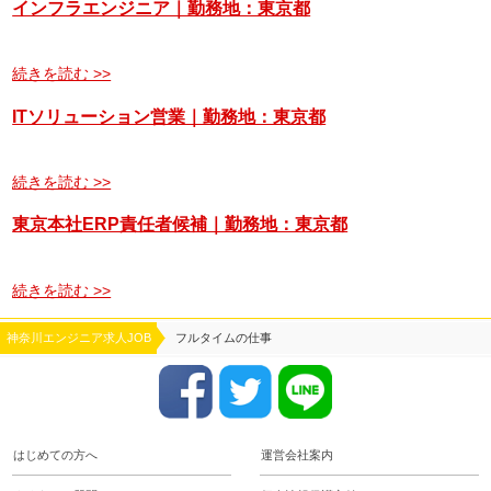
インフラエンジニア｜勤務地：東京都
続きを読む >>
ITソリューション営業｜勤務地：東京都
続きを読む >>
東京本社ERP責任者候補｜勤務地：東京都
続きを読む >>
神奈川エンジニア求人JOB
フルタイムの仕事
はじめての方へ
運営会社案内