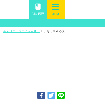
book
閲覧履歴
MENU
神奈川エンジニア求人JOB
>
子育て両立応援