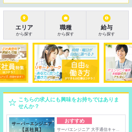



エリア
職種
給与
から探す
から探す
から探す
こちらの求人にも興味をお持ちではありま
せんか？
おすすめ
サーバエンジニア 大手通信キャ...