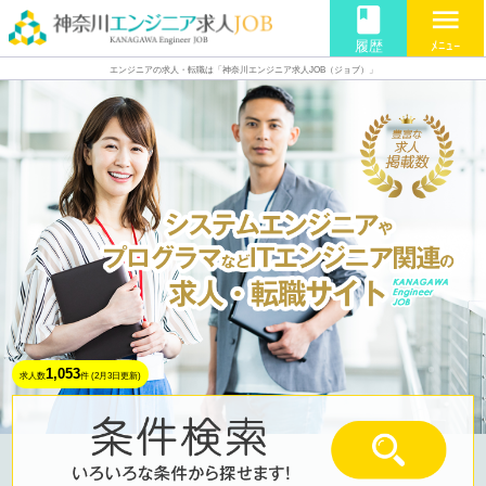
book
menu
履歴
ﾒﾆｭｰ
エンジニアの求人・転職は「神奈川エンジニア求人JOB（ジョブ）」
1,053
求人数
件
(
2月3日
更新)