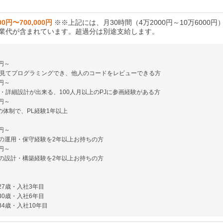
00円〜700,000円
※※上記には、月30時間（4万2000円～10万6000円
業代が含まれています。超過分は別途支給します。
円～
見てプログラミングでき、他人のコードをレビューできる方
円～
・詳細設計が出来る、100人月以上のPJに参画経験がある方
円～
の体制で、PL経験1年以上
円～
の運用・保守経験を2年以上お持ちの方
円～
の設計・構築経験を2年以上お持ちの方
27歳・入社3年目
30歳・入社6年目
34歳・入社10年目