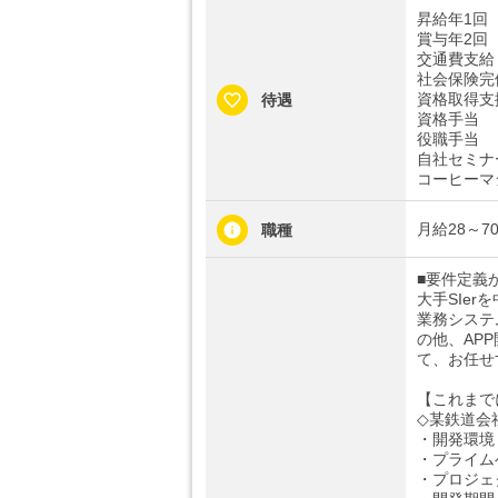
昇給年1回
賞与年2回
交通費支給
社会保険完
資格取得支
待遇
資格手当
役職手当
自社セミナ
コーヒーマ
月給28～
職種
■要件定義
大手SIe
業務システ
の他、AP
て、お任せ
【これまで
◇某鉄道会
・開発環境： 
・プライム
・プロジェク