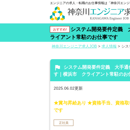
エンジニアの求人・転職のお仕事情報は「神奈川エンジ
システム開発要件定義 
おすすめ!
ライアント常駐のお仕事です
神奈川エンジニア求人JOB
>
求人情報
>
シス
flag
システム開発要件定義 大手通
す｜横浜市 クライアント常駐のお
2025.06.02更新
★賞与昇給あり ★資格手当、資格
です
正社員