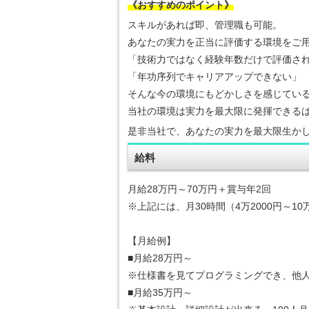
《おすすめのポイント》
スキルがあれば即、管理職も可能。
あなたの実力を正当に評価する環境をご
「技術力ではなく経験年数だけで評価さ
「年功序列でキャリアアップできない」
そんな今の環境にもどかしさを感じてい
当社の環境は実力を最大限に発揮できる
是非当社で、あなたの実力を最大限生か
給料
月給28万円～70万円＋賞与年2回
※上記には、月30時間（4万2000円～
【月給例】
■月給28万円～
※仕様書を見てプログラミングでき、他
■月給35万円～