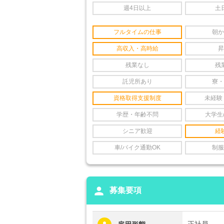
週4日以上
土
フルタイムの仕事
朝か
高収入・高時給
昇
残業なし
残
託児所あり
寮・
資格取得支援制度
未経験
学歴・年齢不問
大学生
シニア歓迎
経
車/バイク通勤OK
制服
person
募集要項
正社員