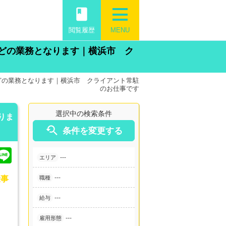
book
閲覧履歴
MENU
どの業務となります｜横浜市 ク
どの業務となります｜横浜市 クライアント常駐
のお仕事です
選択中の検索条件
りま

条件を変更する
---
エリア
---
仕事
職種
---
給与
---
雇用形態