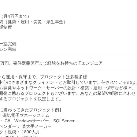
（月4万円まで）
備（健康・雇用・労災・厚生年金）
援制度
ー室完備
シン完備
70万円、要件定義保守まで経験をお持ちのITエンジニア
から運用・保守まで、プロジェクトは多種多様
rを中心にさまざまなクライアントとお取引しています。任されているのは
ム開発やネットワーク・サーバーの設計・構築～運用・保守など様々。
P開発に携わるプロジェクトもございます。あなたの希望や経験に合わせ
するプロジェクトを決定します。
に携わってきたプロジェクト例】
社磁気電子マネーシステム
C#、Windowsサーバー、SQLServer
ベンダー： 某大手メーカー
ト規模： 1800人月