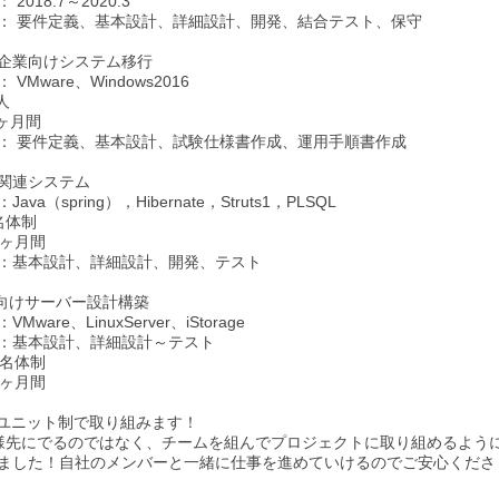
2018.7～2020.3
： 要件定義、基本設計、詳細設計、開発、結合テスト、保守
企業向けシステム移行
VMware、Windows2016
人
8ヶ月間
： 要件定義、基本設計、試験仕様書作成、運用手順書作成
関連システム
va（spring），Hibernate，Struts1，PLSQL
名体制
0ヶ月間
：基本設計、詳細設計、開発、テスト
向けサーバー設計構築
ware、LinuxServer、iStorage
：基本設計、詳細設計～テスト
0名体制
8ヶ月間
ユニット制で取り組みます！
様先にでるのではなく、チームを組んでプロジェクトに取り組めるよう
ました！自社のメンバーと一緒に仕事を進めていけるのでご安心くださ