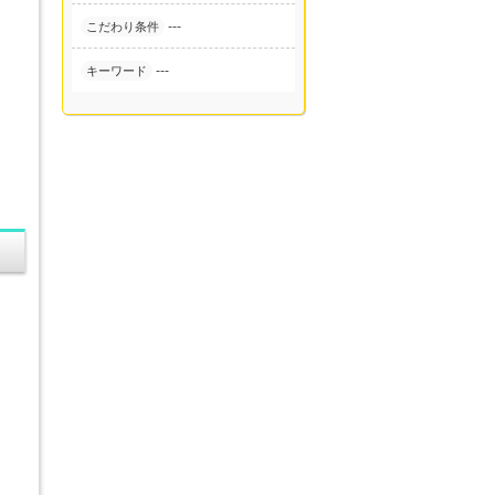
---
こだわり条件
---
キーワード
。