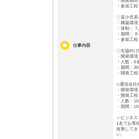
・開発期間： 
・参加工程
◇某小売系
・構築環境： 
・体制： 7
・期間： 
・参加工程
仕事内容
◇生協向け
・開発環境：Ja
・人数：6
・期間：3
・開発工程
◇通信会社
・開発環境：VM
・開発工程
・人数：1
・期間：1
☆ビジネス
1名でお客
改善してき
い。