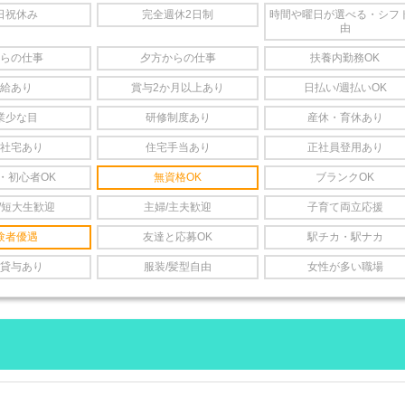
日祝休み
完全週休2日制
時間や曜日が選べる・シフ
由
らの仕事
夕方からの仕事
扶養内勤務OK
給あり
賞与2か月以上あり
日払い/週払いOK
業少な目
研修制度あり
産休・育休あり
社宅あり
住宅手当あり
正社員登用あり
・初心者OK
無資格OK
ブランクOK
/短大生歓迎
主婦/主夫歓迎
子育て両立応援
験者優遇
友達と応募OK
駅チカ・駅ナカ
貸与あり
服装/髪型自由
女性が多い職場