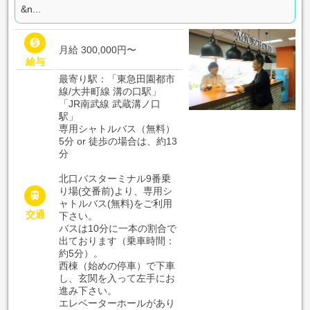
&n...

月給 300,000円〜
給与
最寄り駅：「東急田園都市
線/大井町線 溝の口駅」
「JR南武線 武蔵溝ノ口
駅」
専用シャトルバス（無料）
5分 or 徒歩の場合は、約13
分
北口バスターミナル9番乗
り場(交番前)より、専用シ

ャトルバス(無料)をご利用
交通
下さい。
バスは10分に一本の割合で
出ております（乗車時間：
約5分）。
西棟（始めの停車）で下車
し、玄関を入って左手にお
進み下さい。
エレベーターホールがあり