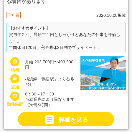
る場合があります
正社員
2020.10.08掲載
【おすすめポイント】
賞与年２回、昇給年１回としっかりとあなたの仕事を評価し
ます。
年間休日120日、完全週休2日制でプライベート...

月給 203,700円〜403,500
円
給与

横浜線「鴨居駅」より徒歩
7分
交通
8：30～17：30

※就業先により異なります
勤務時間
（実働8時間）

詳細を見る