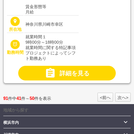
賃金形態等
月給
place
神奈川県川崎市幸区
所在地
就業時間１
9時00分～18時00分

就業時間に関する特記事項
勤務時間
プロジェクトによってシフ
ト勤務あり

詳細を見る
<前へ
次へ>
91
41
50
件中
件～
件を表示
地域から探す

横浜市内