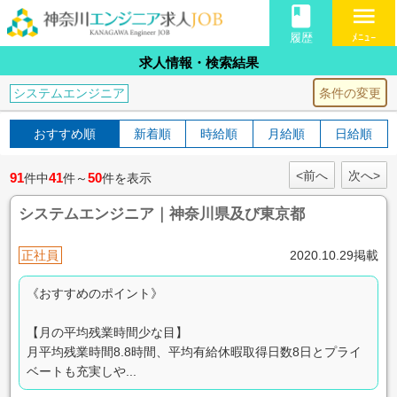
book
menu
履歴
ﾒﾆｭｰ
求人情報・検索結果
条件の変更
システムエンジニア
おすすめ順
新着順
時給順
月給順
日給順
<前へ
次へ>
91
41
50
件中
件～
件を表示
システムエンジニア｜神奈川県及び東京都
正社員
2020.10.29掲載
《おすすめのポイント》
【月の平均残業時間少な目】
月平均残業時間8.8時間、平均有給休暇取得日数8日とプライ
ベートも充実しや...