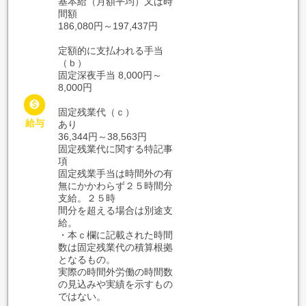
基本給（月額平均）又は時
間額
186,080円～197,437円
定額的に支払われる手当
（ｂ）
固定深夜手当 8,000円～
8,000円

固定残業代（ｃ）
給与
あり
36,344円～38,563円
固定残業代に関する特記事
項
固定残業手当は時間外の有
無にかかわらず２５時間分
支給。２５時
間分を超える場合は別途支
給。
・本ｃ欄に記載された時間
数は固定残業代の積算根拠
となるもの。
実際の時間外労働の時間数
の見込みや実績を示すもの
ではない。