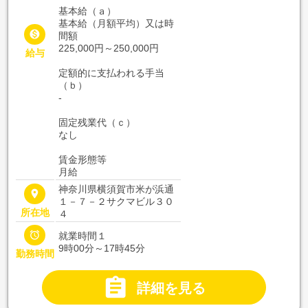
基本給（ａ）
基本給（月額平均）又は時

間額
225,000円～250,000円
給与
定額的に支払われる手当
（ｂ）
-
固定残業代（ｃ）
なし
賃金形態等
月給
神奈川県横須賀市米が浜通
place
１－７－２サクマビル３０
所在地
４

就業時間１
9時00分～17時45分
勤務時間

詳細を見る