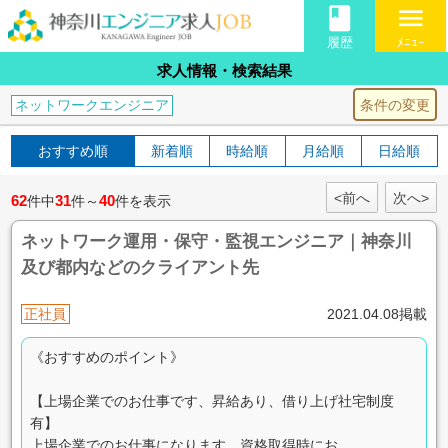
book
menu
履歴
ﾒﾆｭｰ
求人情報・検索結果
条件の変更
ネットワークエンジニア
おすすめ順
新着順
時給順
月給順
日給順
<前へ
次へ>
62
31
40
件中
件～
件を表示
ネットワーク運用・保守・監視エンジニア｜神奈川
及び都内などのクライアント先
正社員
2021.04.08掲載
《おすすめのポイント》
【上場企業でのお仕事です、昇給あり、借り上げ社宅制度
有】
上場企業でのお仕事になります。資格取得時にお...