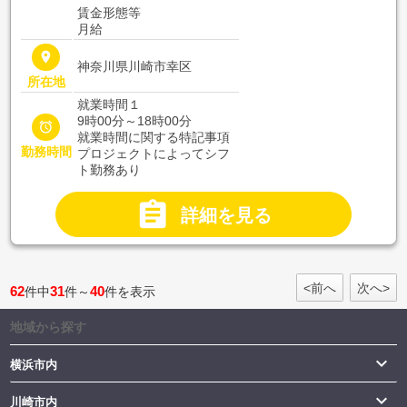
賃金形態等
月給
place
神奈川県川崎市幸区
所在地
就業時間１
9時00分～18時00分

就業時間に関する特記事項
勤務時間
プロジェクトによってシフ
ト勤務あり

詳細を見る
<前へ
次へ>
62
31
40
件中
件～
件を表示
地域から探す

横浜市内

川崎市内