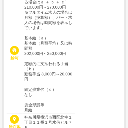
る場合はａ ＋ ｂ ＋ ｃ）
210,000円～270,000円
※フルタイム求人の場合は
月額（換算額）、パート求
人の場合は時間額を表示し
ています。
基本給（ａ）
基本給（月額平均）又は時
間額

202,000円～250,000円
給与
定額的に支払われる手当
（ｂ）
勤務手当 8,000円～20,000
円
固定残業代（ｃ）
なし
賃金形態等
月給
神奈川県横浜市西区北幸１
place
丁目１１番１号水信ビル７
所在地
Ｆ