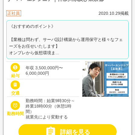
正社員
2020.10.29掲載
《おすすめのポイント》
【業種は問わず、サーバ設計構築から運用保守と様々なフェ
ーズをお任せいたします】
オンプレから仮想環境ま...

年収 3,500,000円〜
6,000,000円
給与

交通
勤務時間：始業9時30分～

終業18時00分（休憩1時
間）
勤務時間
就業先により変動する

詳細を見る