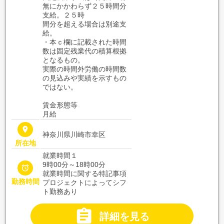
無にかかわらず２５時間分
支給。２５時
間分を超える場合は別途支
給。
・本ｃ欄に記載された時間
数は固定残業代の積算根拠
となるもの。
実際の時間外労働の時間数
の見込みや実績を示すもの
ではない。
賃金形態等
月給
place
神奈川県川崎市幸区
所在地
就業時間１
9時00分～18時00分

就業時間に関する特記事項
勤務時間
プロジェクトによってシフ
ト勤務あり

詳細を見る