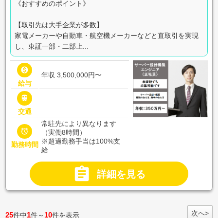
《おすすめのポイント》
【取引先は大手企業が多数】
家電メーカーや自動車・航空機メーカーなどと直取引を実現
し、東証一部・二部上...

年収 3,500,000円〜
給与

交通
常駐先により異なります

（実働8時間）
※超過勤務手当は100%支
勤務時間
給

詳細を見る
次へ>
25
1
10
件中
件～
件を表示