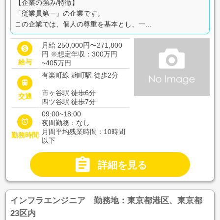
【企業の強み/特徴】
「従業員第一」の企業です。
この企業では、個人の尊重を基本とし、一...
月給 250,000円〜271,800

円
※想定年収：300万円
給与
~405万円
有楽町線 麹町駅 徒歩2分

市ヶ谷駅 徒歩6分
交通
四ツ谷駅 徒歩7分
09:00~18:00

夜間勤務：なし
月間平均残業時間：10時間
勤務時間
以下

詳細を見る
インフラエンジニア 勤務地：東京都港区、東京都
23区内