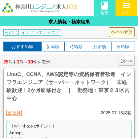
book
menu
履歴
ﾒﾆｭｰ
求人情報・検索結果
条件の変更
その他
インフラエンジニア
おすすめ順
新着順
時給順
月給順
日給順
次へ>
25
1
10
件中
件～
件を表示
LinuC、CCNA、AWS認定等の資格保有者歓迎 イン
フラエンジニア（サーバー・ネットワーク） 未経
験歓迎！2か月研修付き ｜ 勤務地：東京２３区内
中心
正社員
2025.07.16掲載
《おすすめのポイント》
&nbsp;