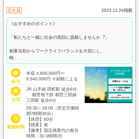
正社員
2023.11.24掲載
《おすすめのポイント》
「私たちと一緒に社会の笑顔に貢献しませんか︖」
創業当初からワークライフバランスを⼤切にし、
時...

年収 4,800,000円〜
8,640,000円
※経験による
給与
JR 山手線 田町駅 徒歩6分

、 都営地下鉄 都営三田線
交通
三田駅 徒歩4分
09:30～18:00（所定労働時
間7時間30分）

【休憩】60分
【残業】有
勤務時間
【備考】固定残業代の相当
時間：30.0時間/月