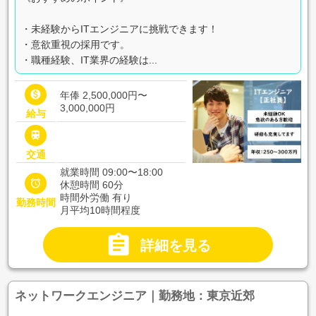
・未経験からITエンジニアに挑戦できます！
・意欲重視の採用です。
・職種経験、IT業界の経験は...

年俸 2,500,000円〜
3,000,000円
給与

交通
就業時間 09:00〜18:00

休憩時間 60分
時間外労働 有り
勤務時間
月平均10時間程度

詳細を見る
ネットワークエンジニア｜勤務地：東京近郊