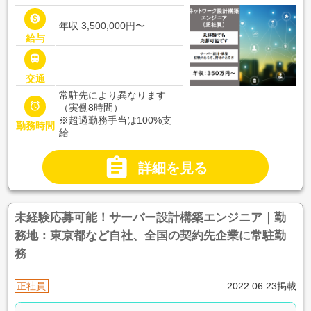

年収 3,500,000円〜
給与

交通
常駐先により異なります

（実働8時間）
※超過勤務手当は100%支
勤務時間
給

詳細を見る
未経験応募可能！サーバー設計構築エンジニア｜勤
務地：東京都など自社、全国の契約先企業に常駐勤
務
正社員
2022.06.23掲載