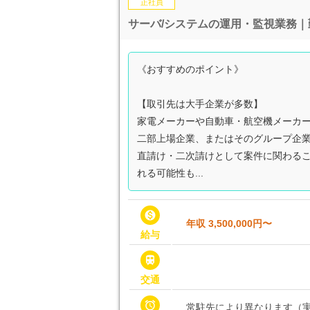
正社員
サーバ/システムの運用・監視業務
《おすすめのポイント》
【取引先は大手企業が多数】
家電メーカーや自動車・航空機メーカ
二部上場企業、またはそのグループ企
直請け・二次請けとして案件に関わる
れる可能性も...

年収 3,500,000円〜
給与

交通

常駐先により異なります（実