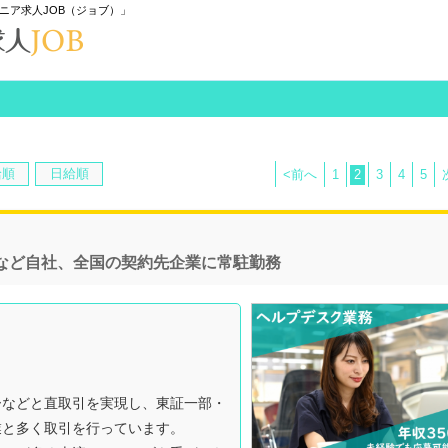
ニア求人JOB（ジョブ）」
給順
日給順
<前へ
1
2
3
4
5
など自社、全国の契約先企業に常駐勤務
ーなどと直取引を実現し、東証一部・
業と多く取引を行っています。