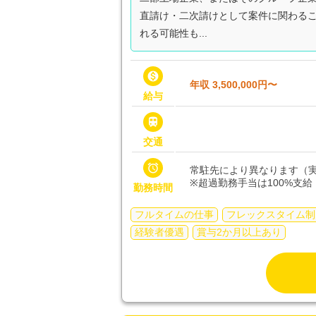
直請け・二次請けとして案件に関わる
れる可能性も...

年収 3,500,000円〜
給与

交通

常駐先により異なります（実
※超過勤務手当は100%支給
勤務時間
フルタイムの仕事
フレックスタイム制
経験者優遇
賞与2か月以上あり