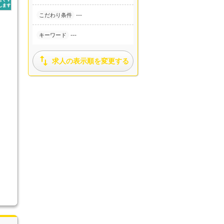
---
こだわり条件
---
キーワード

求人の表示順を変更する