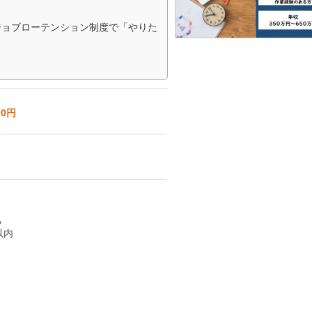
ジョブローテンション制度で「やりた
00円
る
以内