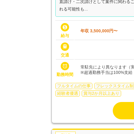
直請け・二次請けとして案件に関わる
れる可能性も...

年収 3,500,000円〜
給与

交通

常駐先により異なります（実
※超過勤務手当は100%支給
勤務時間
フルタイムの仕事
フレックスタイム制
経験者優遇
賞与2か月以上あり