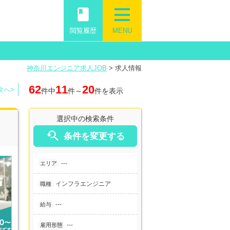
book
閲覧履歴
MENU
神奈川エンジニア求人JOB
>
求人情報
62
11
20
次へ>
件中
件～
件を表示
選択中の検索条件

条件を変更する
---
エリア
インフラエンジニア
職種
---
給与
---
雇用形態