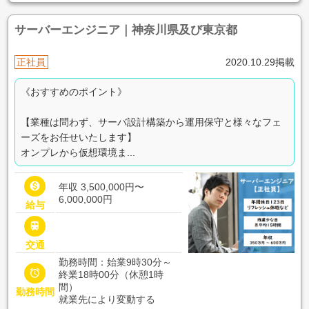
サーバーエンジニア｜神奈川県及び東京都
正社員
2020.10.29掲載
《おすすめのポイント》
【業種は問わず、サーバ設計構築から運用保守と様々なフェ
ーズをお任せいたします】
オンプレから仮想環境ま...

年収 3,500,000円〜
6,000,000円
給与

交通
勤務時間：始業9時30分～

終業18時00分（休憩1時
間）
勤務時間
就業先により変動する