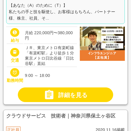
【あなた（A）のために（T）】
私たちの手と技を駆使し、お客様はもちろん、パートナー
様、株主、社員、そ...

月給 220,000円〜380,000
円
給与
ＪＲ、東京メトロ有楽町線

「有楽町駅」より徒歩１分
東京メトロ日比谷線「日比
交通
谷駅」直結

9:00 ～ 18:00
勤務時間

詳細を見る
クラウドサービス 技術者｜神奈川県保土ヶ谷区
正社員
2020.11.16掲載