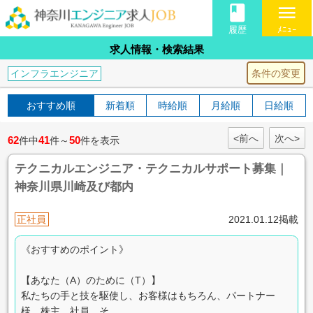
book
menu
履歴
ﾒﾆｭｰ
求人情報・検索結果
条件の変更
インフラエンジニア
おすすめ順
新着順
時給順
月給順
日給順
<前へ
次へ>
62
41
50
件中
件～
件を表示
テクニカルエンジニア・テクニカルサポート募集｜
神奈川県川崎及び都内
正社員
2021.01.12掲載
《おすすめのポイント》
【あなた（A）のために（T）】
私たちの手と技を駆使し、お客様はもちろん、パートナー
様、株主、社員、そ...