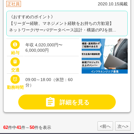
正社員
2020.10.15掲載
《おすすめのポイント》
【リーダー経験、マネジメント経験をお持ちの方歓迎】
ネットワーク/サーバ/データベース設計・構築のPJを担...

年収 4,020,000円〜
6,000,000円
給与

交通

09:00～18:00（休憩：60
分）
勤務時間

詳細を見る
<前へ
次へ>
62
41
50
件中
件～
件を表示