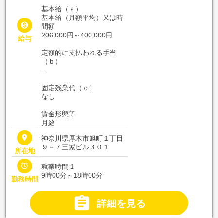
基本給（ａ）
基本給（月額平均）又は時

間額
206,000円～400,000円
給与
定額的に支払われる手当
（ｂ）
-
固定残業代（ｃ）
なし
賃金形態等
月給
place
神奈川県厚木市旭町１丁目
９－７三紫ビル３０１
所在地

就業時間１
9時00分～18時00分
勤務時間

詳細を見る