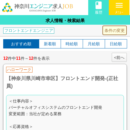
book
menu
履歴
ﾒﾆｭｰ
求人情報・検索結果
条件の変更
フロントエンドエンジニア
おすすめ順
新着順
時給順
月給順
日給順
<前へ
12
11
12
件中
件～
件を表示
ハローワーク
【神奈川県川崎市幸区】フロントエンド開発-(正社
員)
＜仕事内容＞
バーチャルオフィスシステムのフロントエンド開発
変更範囲：当社が定める業務
＜応募資格＞