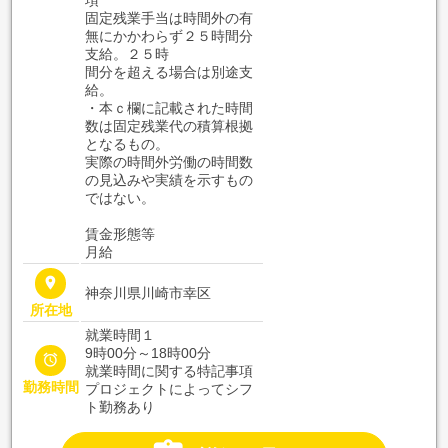
項
固定残業手当は時間外の有
無にかかわらず２５時間分
支給。２５時
間分を超える場合は別途支
給。
・本ｃ欄に記載された時間
数は固定残業代の積算根拠
となるもの。
実際の時間外労働の時間数
の見込みや実績を示すもの
ではない。
賃金形態等
月給
place
神奈川県川崎市幸区
所在地
就業時間１
9時00分～18時00分

就業時間に関する特記事項
勤務時間
プロジェクトによってシフ
ト勤務あり