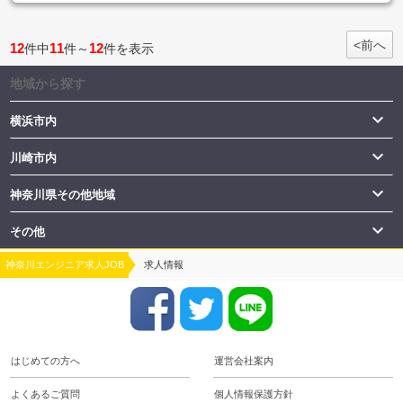
<前へ
12
11
12
件中
件～
件を表示
地域から探す

横浜市内

川崎市内

神奈川県その他地域

その他
神奈川エンジニア求人JOB
求人情報
はじめての方へ
運営会社案内
よくあるご質問
個人情報保護方針