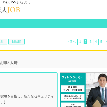
ニア求人JOB（ジョブ）」
給順
日給順
<前へ
1
2
3
4
5
品川区大崎
の実現を目指し、新たなセキュリティ
す。】