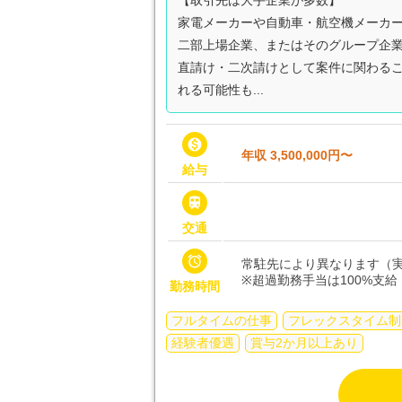
【取引先は大手企業が多数】
家電メーカーや自動車・航空機メーカ
二部上場企業、またはそのグループ企
直請け・二次請けとして案件に関わる
れる可能性も...

年収 3,500,000円〜
給与

交通

常駐先により異なります（実
※超過勤務手当は100%支給
勤務時間
フルタイムの仕事
フレックスタイム制
経験者優遇
賞与2か月以上あり