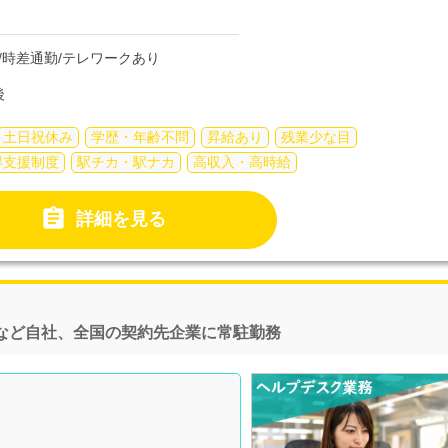
働制/時差通勤/テレワークあり
後
土日祝休み
学歴・年齢不問
昇給あり
残業少な目
得支援制度
駅チカ・駅ナカ
高収入・高時給

詳細を見る
など自社、全国の契約先企業に常駐勤務