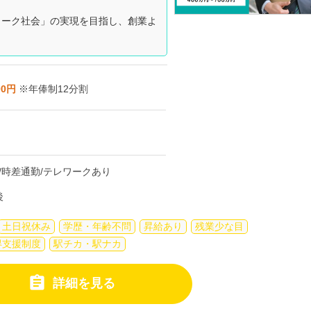
ワーク社会」の実現を目指し、創業よ
00円
※年俸制12分割
働制/時差通勤/テレワークあり
後
土日祝休み
学歴・年齢不問
昇給あり
残業少な目
得支援制度
駅チカ・駅ナカ

詳細を見る