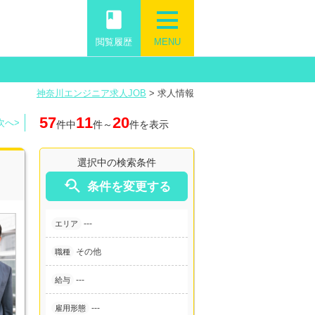
book
閲覧履歴
MENU
神奈川エンジニア求人JOB
>
求人情報
57
11
20
次へ>
件中
件～
件を表示
選択中の検索条件

条件を変更する
---
エリア
その他
職種
---
給与
---
雇用形態