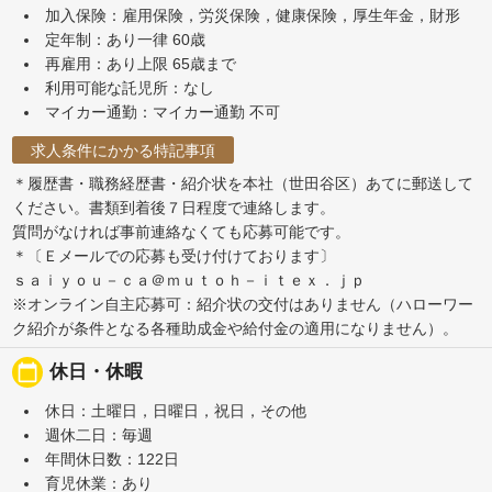
加入保険：雇用保険，労災保険，健康保険，厚生年金，財形
定年制：あり一律 60歳
再雇用：あり上限 65歳まで
利用可能な託児所：なし
マイカー通勤：マイカー通勤 不可
求人条件にかかる特記事項
＊履歴書・職務経歴書・紹介状を本社（世田谷区）あてに郵送して
ください。書類到着後７日程度で連絡します。
質問がなければ事前連絡なくても応募可能です。
＊〔Ｅメールでの応募も受け付けております〕
ｓａｉｙｏｕ－ｃａ＠ｍｕｔｏｈ－ｉｔｅｘ．ｊｐ
※オンライン自主応募可：紹介状の交付はありません（ハローワー
ク紹介が条件となる各種助成金や給付金の適用になりません）。
calendar_today
休日・休暇
休日：土曜日，日曜日，祝日，その他
週休二日：毎週
年間休日数：122日
育児休業：あり