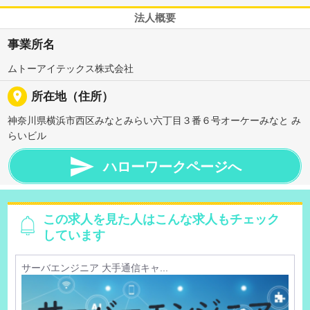
法人概要
事業所名
ムトーアイテックス株式会社
place
所在地（住所）
神奈川県横浜市西区みなとみらい六丁目３番６号オーケーみなと み
らいビル

ハローワークページへ
この求人を見た人はこんな求人もチェック
しています
サーバエンジニア 大手通信キャ...