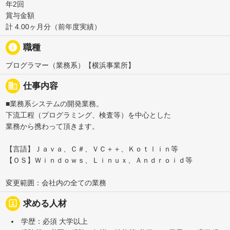
年2回
賞与金額
計 4.00ヶ月分（前年度実績）
info
職種
プログラマー（業務系）【横浜事業所】
business
仕事内容
■業務系システムの開発業務。
下流工程（プログラミング、検査等）を中心とした
業務から携わって頂きます。
【言語】Ｊａｖａ、Ｃ＃、ＶＣ＋＋、Ｋｏｔｌｉｎ等
【ＯＳ】Ｗｉｎｄｏｗｓ、Ｌｉｎｕｘ、Ａｎｄｒｏｉｄ等
変更範囲：会社内の全ての業務
portrait
求める人材
学歴：必須 大学以上