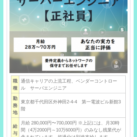
職
通信キャリアの上流工程、ベンダーコントロー
種
ル サーバエンジニア
勤
東京都千代田区外神田2-4-4 第一電波ビル新館3
務
階
地
月給 280,000円〜700,000円 ※上記には、月30時
給
間（4万2000円～10万6000円）のみなし残業代が
与
含まれています。超過分は別途支給します。