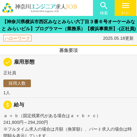

menu
検索
ﾒﾆｭｰ
【神奈川県横浜市西区みなとみらい六丁目３番６号オーケーみな
と みらいビル】プログラマー（業務系）【横浜事業所】-(正社員)
ハローワーク
2025.05.18更新
募集要項
done
雇用形態
正社員
採用人数
1人
attach_money
給与
ａ ＋ ｂ（固定残業代がある場合はａ ＋ ｂ ＋ ｃ）
241,800円～294,200円
※フルタイム求人の場合は月額（換算額）、パート求人の場合は時
間額を表示しています。