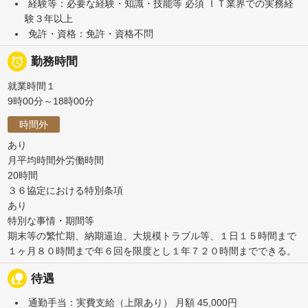
経験等：必要な経験・知識・技能等 必須 ＩＴ業界での実務経
験３年以上
免許・資格：免許・資格不問

勤務時間
就業時間１
9時00分～18時00分
時間外
あり
月平均時間外労働時間
20時間
３６協定における特別条項
あり
特別な事情・期間等
期末等の繁忙期、納期逼迫、大規模トラブル等、１日１５時間まで
１ヶ月８０時間まで年６回を限度とし１年７２０時間までできる。
nature_people
待遇
通勤手当：実費支給（上限あり） 月額 45,000円