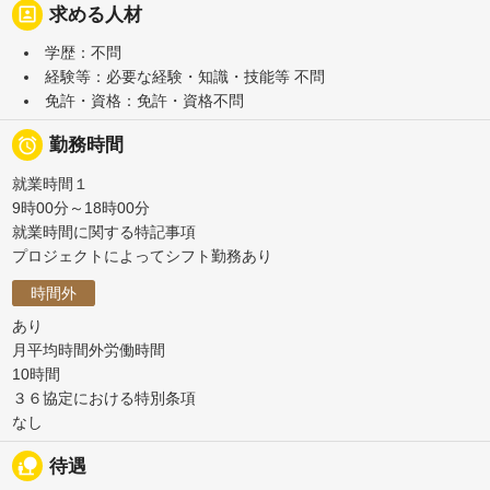
portrait
求める人材
学歴：不問
経験等：必要な経験・知識・技能等 不問
免許・資格：免許・資格不問

勤務時間
就業時間１
9時00分～18時00分
就業時間に関する特記事項
プロジェクトによってシフト勤務あり
時間外
あり
月平均時間外労働時間
10時間
３６協定における特別条項
なし
nature_people
待遇