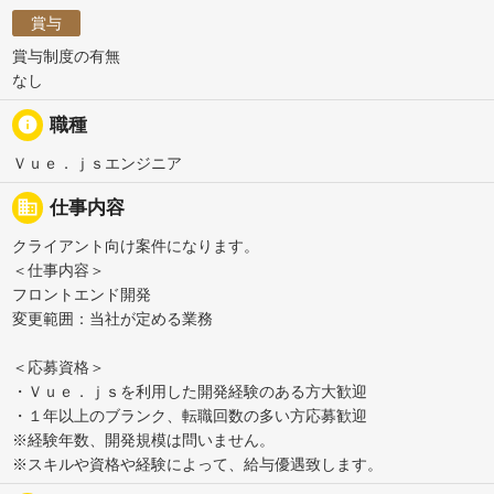
賞与
賞与制度の有無
なし
info
職種
Ｖｕｅ．ｊｓエンジニア
business
仕事内容
クライアント向け案件になります。
＜仕事内容＞
フロントエンド開発
変更範囲：当社が定める業務
＜応募資格＞
・Ｖｕｅ．ｊｓを利用した開発経験のある方大歓迎
・１年以上のブランク、転職回数の多い方応募歓迎
※経験年数、開発規模は問いません。
※スキルや資格や経験によって、給与優遇致します。