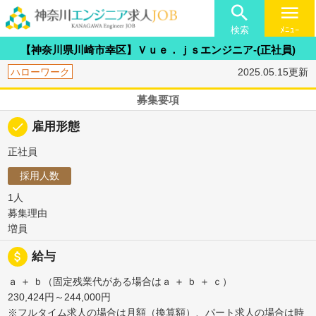

menu
検索
ﾒﾆｭｰ
【神奈川県川崎市幸区】Ｖｕｅ．ｊｓエンジニア-(正社員)
ハローワーク
2025.05.15更新
募集要項
done
雇用形態
正社員
採用人数
1人
募集理由
増員
attach_money
給与
ａ ＋ ｂ（固定残業代がある場合はａ ＋ ｂ ＋ ｃ）
230,424円～244,000円
※フルタイム求人の場合は月額（換算額）、パート求人の場合は時