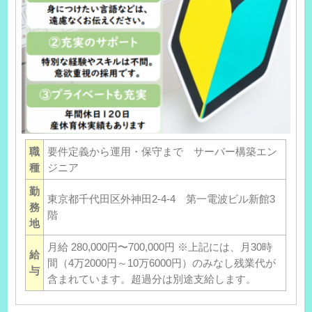
職
要件定義から運用・保守まで サーバー構築エン
種
ジニア
勤
東京都千代田区外神田2-4-4 第一電波ビル新館3
務
階
地
月給 280,000円〜700,000円 ※上記には、月30時
給
間（4万2000円～10万6000円）のみなし残業代が
与
含まれています。超過分は別途支給します。