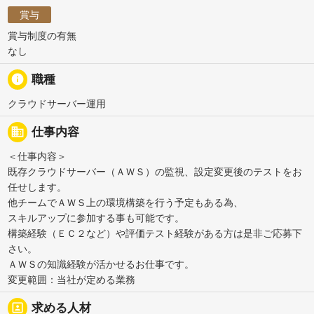
賞与
賞与制度の有無
なし
info
職種
クラウドサーバー運用
business
仕事内容
＜仕事内容＞
既存クラウドサーバー（ＡＷＳ）の監視、設定変更後のテストをお
任せします。
他チームでＡＷＳ上の環境構築を行う予定もある為、
スキルアップに参加する事も可能です。
構築経験（ＥＣ２など）や評価テスト経験がある方は是非ご応募下
さい。
ＡＷＳの知識経験が活かせるお仕事です。
変更範囲：当社が定める業務
portrait
求める人材