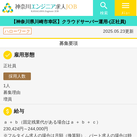

menu
検索
ﾒﾆｭｰ
【神奈川県川崎市幸区】クラウドサーバー運用-(正社員)
ハローワーク
2025.05.23更新
募集要項
done
雇用形態
正社員
採用人数
1人
募集理由
増員
attach_money
給与
ａ ＋ ｂ（固定残業代がある場合はａ ＋ ｂ ＋ ｃ）
230,424円～244,000円
※フルタイム求人の場合は月額（換算額）、パート求人の場合は時