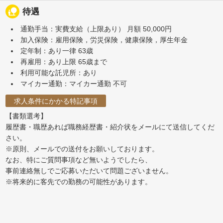
nature_people
待遇
通勤手当：実費支給（上限あり） 月額 50,000円
加入保険：雇用保険，労災保険，健康保険，厚生年金
定年制：あり一律 63歳
再雇用：あり上限 65歳まで
利用可能な託児所：あり
マイカー通勤：マイカー通勤 不可
求人条件にかかる特記事項
【書類選考】
履歴書・職歴あれば職務経歴書・紹介状をメールにて送信してくだ
さい。
※原則、メールでの送付をお願いしております。
なお、特にご質問事項など無いようでしたら、
事前連絡無しでご応募いただいて問題ございません。
※将来的に客先での勤務の可能性があります。