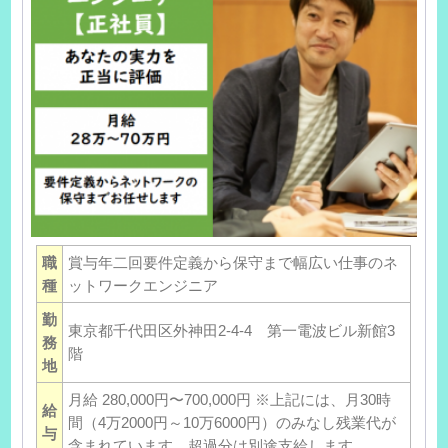
職
賞与年二回要件定義から保守まで幅広い仕事のネ
種
ットワークエンジニア
勤
東京都千代田区外神田2-4-4 第一電波ビル新館3
務
階
地
月給 280,000円〜700,000円 ※上記には、月30時
給
間（4万2000円～10万6000円）のみなし残業代が
与
含まれています。超過分は別途支給します。