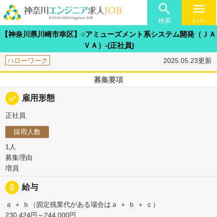

menu
検索
ﾒﾆｭｰ
【神奈川県川崎市幸区】○アミューズメント系システム開発（ＪＡ
ＶＡ）-(正社員)
ハローワーク
2025.05.23更新
募集要項
done
雇用形態
正社員
採用人数
1人
募集理由
増員
attach_money
給与
ａ ＋ ｂ（固定残業代がある場合はａ ＋ ｂ ＋ ｃ）
230,424円～244,000円