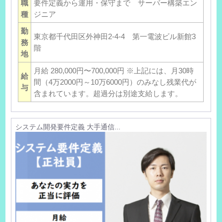
職
要件定義から運用・保守まで サーバー構築エン
種
ジニア
勤
東京都千代田区外神田2-4-4 第一電波ビル新館3
務
階
地
月給 280,000円〜700,000円 ※上記には、月30時
給
間（4万2000円～10万6000円）のみなし残業代が
与
含まれています。超過分は別途支給します。
システム開発要件定義 大手通信...