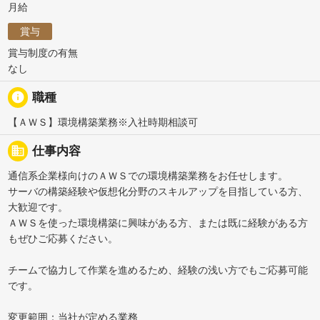
月給
賞与
賞与制度の有無
なし
info
職種
【ＡＷＳ】環境構築業務※入社時期相談可
business
仕事内容
通信系企業様向けのＡＷＳでの環境構築業務をお任せします。
サーバの構築経験や仮想化分野のスキルアップを目指している方、
大歓迎です。
ＡＷＳを使った環境構築に興味がある方、または既に経験がある方
もぜひご応募ください。
チームで協力して作業を進めるため、経験の浅い方でもご応募可能
です。
変更範囲：当社が定める業務