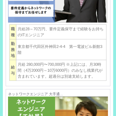
職
月給28～70万円、要件定義保守まで経験をお持ち
種
のITエンジニア
勤
東京都千代田区外神田2-4-4 第一電波ビル新館3
務
階
地
月給 280,000円〜700,000円 ※上記には、月30時
給
間（4万2000円～10万6000円）のみなし残業代が
与
含まれています。超過分は別途支給します。
ネットワークエンジニア 大手通...