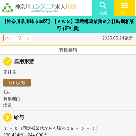

menu
検索
ﾒﾆｭｰ
【神奈川県川崎市幸区】【ＡＷＳ】環境構築業務※入社時期相談
可-(正社員)
ハローワーク
2025.05.24更新
募集要項
done
雇用形態
正社員
採用人数
1人
募集理由
増員
attach_money
給与
ａ ＋ ｂ（固定残業代がある場合はａ ＋ ｂ ＋ ｃ）
230,424円～244,000円