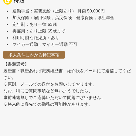
nature_people
待遇
通勤手当：実費支給（上限あり） 月額 50,000円
加入保険：雇用保険，労災保険，健康保険，厚生年金
定年制：あり一律 63歳
再雇用：あり上限 65歳まで
利用可能な託児所：あり
マイカー通勤：マイカー通勤 不可
求人条件にかかる特記事項
【書類選考】
履歴書・職歴あれば職務経歴書・紹介状をメールにて送信してくだ
さい。
※原則、メールでの送付をお願いしております。
なお、特にご質問事項など無いようでしたら、
事前連絡無しでご応募いただいて問題ございません。
※将来的に客先での勤務の可能性があります。