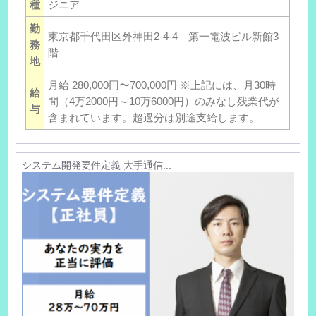
種
ジニア
勤
東京都千代田区外神田2-4-4 第一電波ビル新館3
務
階
地
月給 280,000円〜700,000円 ※上記には、月30時
給
間（4万2000円～10万6000円）のみなし残業代が
与
含まれています。超過分は別途支給します。
システム開発要件定義 大手通信...