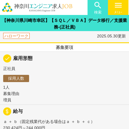

menu
検索
ﾒﾆｭｰ
【神奈川県川崎市幸区】【ＳＱＬ／ＶＢＡ】データ移行／支援業
務-(正社員)
ハローワーク
2025.05.30更新
募集要項
done
雇用形態
正社員
採用人数
1人
募集理由
増員
attach_money
給与
ａ ＋ ｂ（固定残業代がある場合はａ ＋ ｂ ＋ ｃ）
230,424円～244,000円