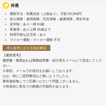
nature_people
待遇
通勤手当：実費支給（上限あり） 月額 50,000円
加入保険：雇用保険，労災保険，健康保険，厚生年金
定年制：あり一律 63歳
再雇用：あり上限 65歳まで
利用可能な託児所：あり
マイカー通勤：マイカー通勤 不可
求人条件にかかる特記事項
【書類選考】
履歴書・職歴あれば職務経歴書・紹介状をメールにて送信してくだ
さい。
※原則、メールでの送付をお願いしております。
なお、特にご質問事項など無いようでしたら、
事前連絡無しでご応募いただいて問題ございません。
※将来的に客先での勤務の可能性があります。