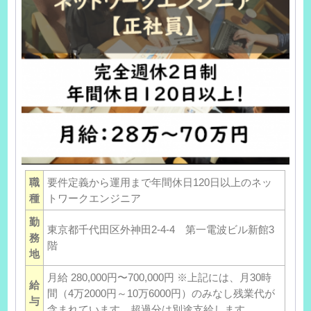
職
要件定義から運用まで年間休日120日以上のネッ
種
トワークエンジニア
勤
東京都千代田区外神田2-4-4 第一電波ビル新館3
務
階
地
月給 280,000円〜700,000円 ※上記には、月30時
給
間（4万2000円～10万6000円）のみなし残業代が
与
含まれています。超過分は別途支給します。