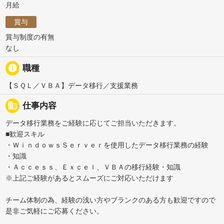
月給
賞与
賞与制度の有無
なし
info
職種
【ＳＱＬ／ＶＢＡ】データ移行／支援業務
business
仕事内容
データ移行業務をご経験に応じてご担当いただきます。
■歓迎スキル
・ＷｉｎｄｏｗｓＳｅｒｖｅｒを使用したデータ移行業務の経験
・知識
・Ａｃｃｅｓｓ、Ｅｘｃｅｌ、ＶＢＡの移行経験・知識
※上記ご経験があるとスムーズにご対応いただけます
チーム体制の為、経験の浅い方やブランクのある方も歓迎ですので
是非ご気軽にご応募ください。