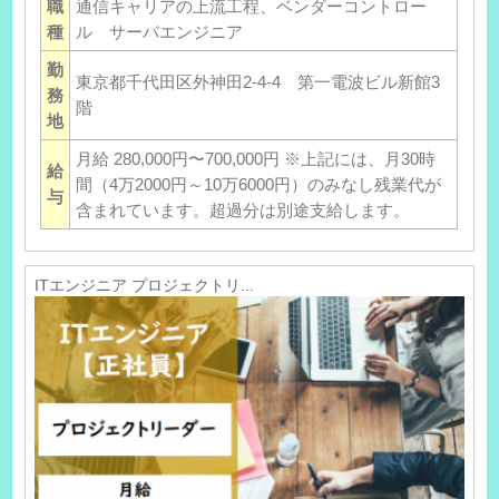
職
通信キャリアの上流工程、ベンダーコントロー
種
ル サーバエンジニア
勤
東京都千代田区外神田2-4-4 第一電波ビル新館3
務
階
地
月給 280,000円〜700,000円 ※上記には、月30時
給
間（4万2000円～10万6000円）のみなし残業代が
与
含まれています。超過分は別途支給します。
ITエンジニア プロジェクトリ...