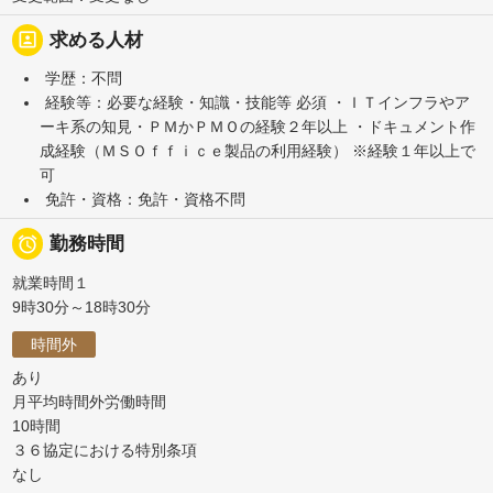
portrait
求める人材
学歴：不問
経験等：必要な経験・知識・技能等 必須 ・ＩＴインフラやア
ーキ系の知見・ＰＭかＰＭＯの経験２年以上 ・ドキュメント作
成経験（ＭＳＯｆｆｉｃｅ製品の利用経験） ※経験１年以上で
可
免許・資格：免許・資格不問

勤務時間
就業時間１
9時30分～18時30分
時間外
あり
月平均時間外労働時間
10時間
３６協定における特別条項
なし