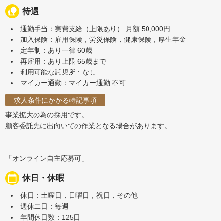
nature_people
待遇
通勤手当：実費支給（上限あり） 月額 50,000円
加入保険：雇用保険，労災保険，健康保険，厚生年金
定年制：あり一律 60歳
再雇用：あり上限 65歳まで
利用可能な託児所：なし
マイカー通勤：マイカー通勤 不可
求人条件にかかる特記事項
事業拡大の為の採用です。
顧客委託先に出向いての作業となる場合があります。
「オンライン自主応募可」
calendar_today
休日・休暇
休日：土曜日，日曜日，祝日，その他
週休二日：毎週
年間休日数：125日