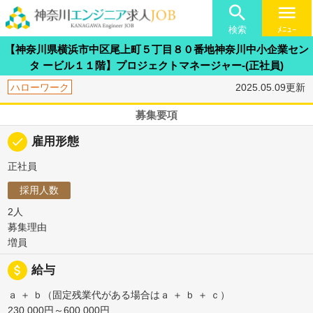

menu
検索
ﾒﾆｭｰ
【神奈川県横浜市中区尾上町５丁目８０番地神奈川中小企業セン
タ ービル１１階】プロジェクトマネージャー-(正社員)
ハローワーク
2025.05.09更新
募集要項
done
雇用形態
正社員
採用人数
2人
募集理由
増員
attach_money
給与
ａ ＋ ｂ（固定残業代がある場合はａ ＋ ｂ ＋ ｃ）
230,000円～600,000円