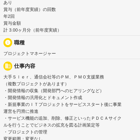
あり
賞与（前年度実績）の回数
年2回
賞与金額
計 3.00ヶ月分（前年度実績）
info
職種
プロジェクトマネージャー
business
仕事内容
大手Ｓｌｅｒ、通信会社等のＰＭ、ＰＭＯ支援業務
（複数プロジェクトがあります）
・開発情報の収集（開発部門へのヒアリングなど）
・開発情報の汎用化とドキュメント作成
・新規事業のＩＴプロジェクトをサービススタート後に事業
運営を円滑に推進
・サービス機能の追加、削除、修正といったＰＤＣＡサイク
ルを行うことでビジネスの拡充を図る計画策定等
・プロジェクトの管理
変更範囲：変更なし