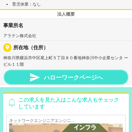
育児休業：なし
法人概要
事業所名
アラテン株式会社
place
所在地（住所）
神奈川県横浜市中区尾上町５丁目８０番地神奈川中小企業センタ ー
ビル１１階

ハローワークページへ
この求人を見た人はこんな求人もチェック
しています
ネットワークエンジニアエンジニ...