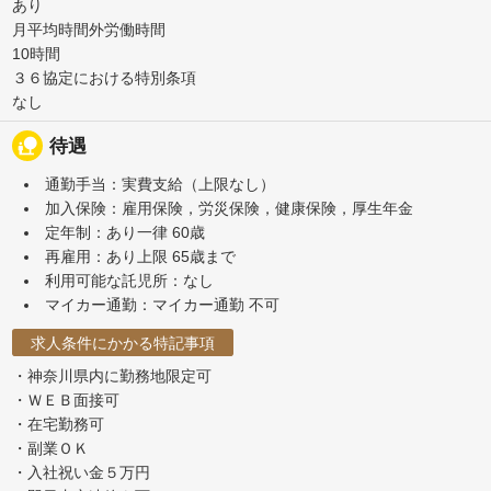
あり
月平均時間外労働時間
10時間
３６協定における特別条項
なし
nature_people
待遇
通勤手当：実費支給（上限なし）
加入保険：雇用保険，労災保険，健康保険，厚生年金
定年制：あり一律 60歳
再雇用：あり上限 65歳まで
利用可能な託児所：なし
マイカー通勤：マイカー通勤 不可
求人条件にかかる特記事項
・神奈川県内に勤務地限定可
・ＷＥＢ面接可
・在宅勤務可
・副業ＯＫ
・入社祝い金５万円