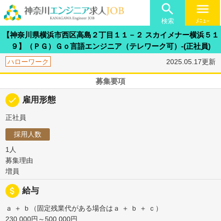

menu
検索
ﾒﾆｭｰ
【神奈川県横浜市西区高島２丁目１１－２ スカイメナー横浜５１
９】（ＰＧ）Ｇｏ言語エンジニア（テレワーク可）-(正社員)
ハローワーク
2025.05.17更新
募集要項
done
雇用形態
正社員
採用人数
1人
募集理由
増員
attach_money
給与
ａ ＋ ｂ（固定残業代がある場合はａ ＋ ｂ ＋ ｃ）
230,000円～500,000円