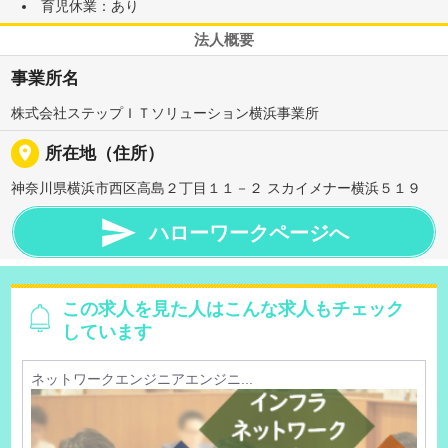
育児休業：あり
法人概要
事業所名
株式会社ステップＩＴソリューション横浜事業所
place
所在地（住所）
神奈川県横浜市西区高島２丁目１１－２ スカイメナー横浜５１９

ハローワークページへ
この求人を見た人はこんな求人もチェック
しています
ネットワークエンジニアエンジニ...