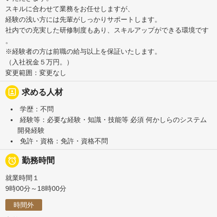
スキルに合わせて業務をお任せしますが、
経験の浅い方には先輩がしっかりサポートします。
社内での充実した研修制度もあり、スキルアップができる環境です
。
※経験者の方は前職の給与以上を保証いたします。
（入社祝金５万円。）
変更範囲：変更なし
portrait
求める人材
学歴：不問
経験等：必要な経験・知識・技能等 必須 何かしらのシステム
開発経験
免許・資格：免許・資格不問

勤務時間
就業時間１
9時00分～18時00分
時間外