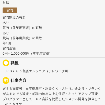
月給
賞与
賞与制度の有無
あり
賞与（前年度実績）の有無
あり
賞与（前年度実績）の回数
年1回
賞与金額
0円～1,000,000円（前年度実績）
info
職種
（ＰＧ）Ｇｏ言語エンジニア（テレワーク可）
business
仕事内容
ＷＥＢ面接可・在宅勤務可・副業ＯＫ・入社祝い金あり・ブランク
がある方でも歓迎・前職の給与以上を保証・キャリアアップ可能
プログラマーとして、Ｇｏ言語を使用したシステム開発を担当して
いただきます。