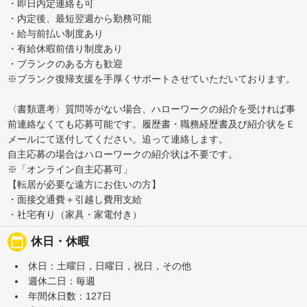
・即日内定連絡も可
・内定後、最短翌週から勤務可能
・給与前払い制度あり
・有給休暇前借り制度あり
・ブランクのある方も歓迎
※ブランク復帰支援を手厚くサポートさせていただいております。
〈書類選考〉質問等がない場合、ハローワークの紹介を受ければ事
前連絡なくても応募可能です。履歴書・職務経歴書及び紹介状をＥ
メールにて送付してください。追って連絡します。
自主応募の場合はハローワークの紹介状は不要です。
※「オンライン自主応募可」
【転居が必要な遠方にお住いの方】
・面接交通費＋引越し費用支給
・社宅有り（家具・家電付き）
calendar_today
休日・休暇
休日：土曜日，日曜日，祝日，その他
週休二日：毎週
年間休日数：127日