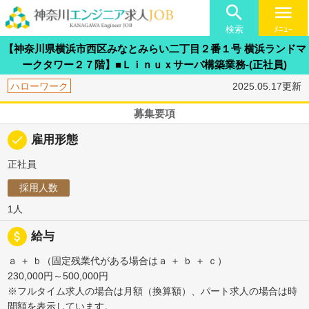

menu
検索
ﾒﾆｭｰ
【神奈川県横浜市西区みなとみらい二丁目２番１号 横浜ランドマ
ークタワー２７階】■Ｌｉｎｕｘサーバ構築業務-(正社員)
ハローワーク
2025.05.17更新
募集要項
done
雇用形態
正社員
採用人数
1人
attach_money
給与
ａ ＋ ｂ（固定残業代がある場合はａ ＋ ｂ ＋ ｃ）
230,000円～500,000円
※フルタイム求人の場合は月額（換算額）、パート求人の場合は時
間額を表示しています。