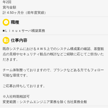
年2回
賞与金額
計 4.50ヶ月分（前年度実績）
info
職種
■Ｌｉｎｕｘサーバ構築業務
business
仕事内容
既存システムにおけるＡＷＳ上でのシステム構成案の確認、基盤観
点の見積やセキュリティ観点の検討などご経験に応じてご担当いた
だきます。
チーム体制整っておりますので、ブランクなどある方でもフォロー
可能な環境です。
ご応募お待ちしております。
※入社時期相談可
変更範囲：システムエンジニア業務を除く当社業務全般