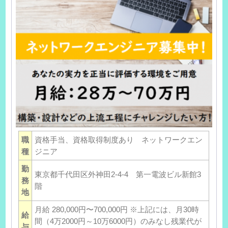
職
資格手当、資格取得制度あり ネットワークエン
種
ジニア
勤
東京都千代田区外神田2-4-4 第一電波ビル新館3
務
階
地
月給 280,000円〜700,000円 ※上記には、月30時
給
間（4万2000円～10万6000円）のみなし残業代が
与