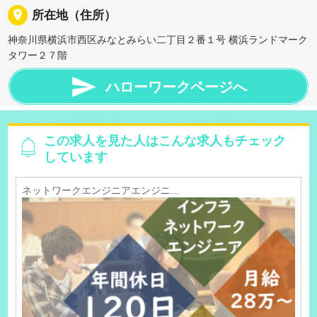
place
所在地（住所）
神奈川県横浜市西区みなとみらい二丁目２番１号 横浜ランドマーク
タワー２７階

ハローワークページへ
この求人を見た人はこんな求人もチェック
しています
ネットワークエンジニアエンジニ...