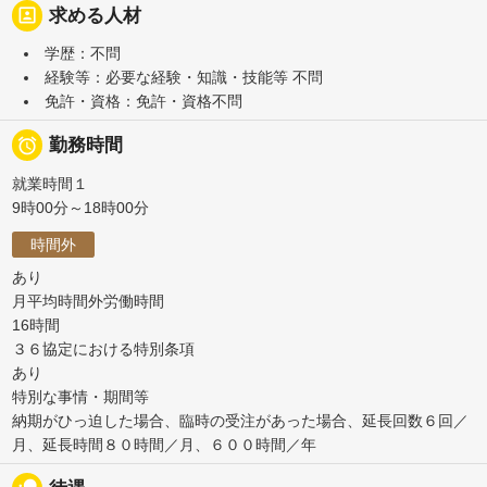
portrait
求める人材
学歴：不問
経験等：必要な経験・知識・技能等 不問
免許・資格：免許・資格不問

勤務時間
就業時間１
9時00分～18時00分
時間外
あり
月平均時間外労働時間
16時間
３６協定における特別条項
あり
特別な事情・期間等
納期がひっ迫した場合、臨時の受注があった場合、延長回数６回／
月、延長時間８０時間／月、６００時間／年