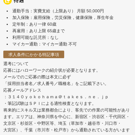
nature_people
待遇
通勤手当：実費支給（上限あり） 月額 50,000円
加入保険：雇用保険，労災保険，健康保険，厚生年金
定年制：あり一律 60歳
再雇用：あり上限 65歳まで
利用可能な託児所：なし
マイカー通勤：マイカー通勤 不可
求人条件にかかる特記事項
選考について
応募にはハローワークの紹介状が必要となります。
メールでのご応募の際は本文に必ず
「採用担当者名／求人番号／職種名」をご記載下さい。
応募メールアドレス
：３１４０ｙｏｋｏｈａｍａ＠ｔａｋｅｓ．ｎｅ．ｊｐ
・筆記試験はＳＰＩによる適性検査となります。
将来的にスキル又は業務都合により、客先での作業の可能性があり
ます。エリアは、神奈川県を中心に、新宿区・渋谷区・千代田区・
文京区・杉並区・中野区等、埼玉（草加市・越谷市・川口市・
大宮区）、千葉（市川市・松戸市）から通勤されている方がいます