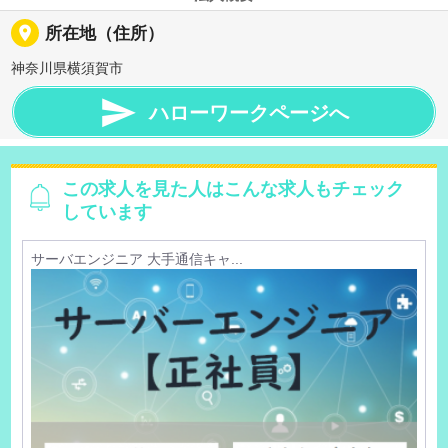
place
所在地（住所）
神奈川県横須賀市

ハローワークページへ
この求人を見た人はこんな求人もチェック
しています
サーバエンジニア 大手通信キャ...