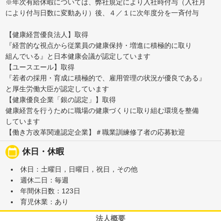
※年次有給休暇については、弊社規定により入社時付与（入社月
により付与日数に変動あり）後、４／１に次年度分を一斉付与
【健康経営優良法人】取得
『経営的な視点から従業員の健康保持・増進に積極的に取り
組んでいる』と日本健康会議が認定しています
【ユースエール】取得
『若者の採用・育成に積極的で、雇用管理の状況が優良である』
と厚生労働大臣が認定しています
【健康優良企業「銀の認定」】取得
健康経営を行うために職場の健康づくりに取り組む環境を整備
しています
【働き方改革関連認定企業】＃職業訓練修了者の応募歓迎
calendar_today
休日・休暇
休日：土曜日，日曜日，祝日，その他
週休二日：毎週
年間休日数：123日
育児休業：あり
法人概要