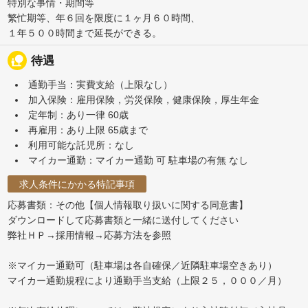
特別な事情・期間等
繁忙期等、年６回を限度に１ヶ月６０時間、
１年５００時間まで延長ができる。
nature_people
待遇
通勤手当：実費支給（上限なし）
加入保険：雇用保険，労災保険，健康保険，厚生年金
定年制：あり一律 60歳
再雇用：あり上限 65歳まで
利用可能な託児所：なし
マイカー通勤：マイカー通勤 可 駐車場の有無 なし
求人条件にかかる特記事項
応募書類：その他【個人情報取り扱いに関する同意書】
ダウンロードして応募書類と一緒に送付してください
弊社ＨＰ→採用情報→応募方法を参照
※マイカー通勤可（駐車場は各自確保／近隣駐車場空きあり）
マイカー通勤規程により通勤手当支給（上限２５，０００／月）