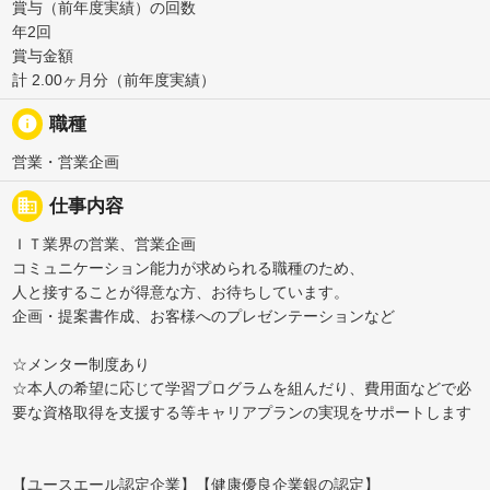
賞与（前年度実績）の回数
年2回
賞与金額
計 2.00ヶ月分（前年度実績）
info
職種
営業・営業企画
business
仕事内容
ＩＴ業界の営業、営業企画
コミュニケーション能力が求められる職種のため、
人と接することが得意な方、お待ちしています。
企画・提案書作成、お客様へのプレゼンテーションなど
☆メンター制度あり
☆本人の希望に応じて学習プログラムを組んだり、費用面などで必
要な資格取得を支援する等キャリアプランの実現をサポートします
【ユースエール認定企業】【健康優良企業銀の認定】