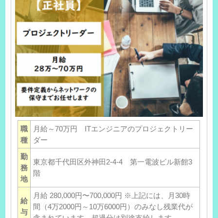
職
月給～70万円 ITエンジニアのプロジェクトリー
種
ダー
勤
東京都千代田区外神田2-4-4 第一電波ビル新館3
務
階
地
月給 280,000円〜700,000円 ※上記には、月30時
給
間（4万2000円～10万6000円）のみなし残業代が
与
含まれています。超過分は別途支給します。