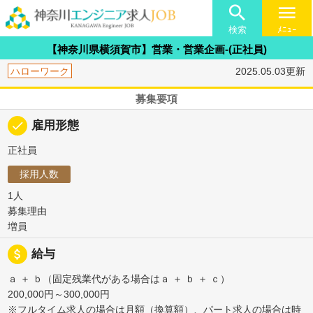

menu
検索
ﾒﾆｭｰ
【神奈川県横須賀市】営業・営業企画-(正社員)
ハローワーク
2025.05.03更新
募集要項
done
雇用形態
正社員
採用人数
1人
募集理由
増員
attach_money
給与
ａ ＋ ｂ（固定残業代がある場合はａ ＋ ｂ ＋ ｃ）
200,000円～300,000円
※フルタイム求人の場合は月額（換算額）、パート求人の場合は時