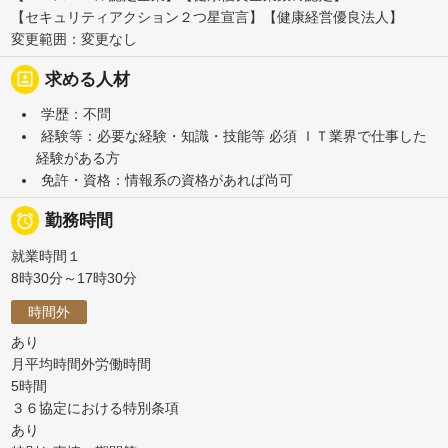
【セキュリティアクション２つ星宣言】【健康経営優良法人】
変更範囲：変更なし
portrait
求める人材
学歴：不問
経験等：必要な経験・知識・技能等 必須 ＩＴ業界で仕事した
経験がある方
免許・資格：情報系の資格があれば尚可

勤務時間
就業時間１
8時30分～17時30分
時間外
あり
月平均時間外労働時間
5時間
３６協定における特別条項
あり