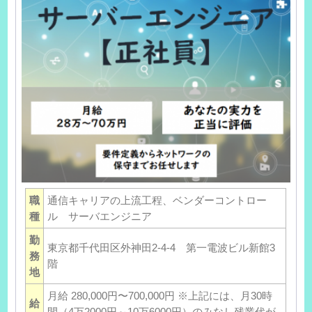
職
通信キャリアの上流工程、ベンダーコントロー
種
ル サーバエンジニア
勤
東京都千代田区外神田2-4-4 第一電波ビル新館3
務
階
地
月給 280,000円〜700,000円 ※上記には、月30時
給
間（4万2000円～10万6000円）のみなし残業代が