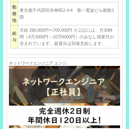
勤
東京都千代田区外神田2-4-4 第一電波ビル新館3
務
階
地
月給 280,000円〜700,000円 ※上記には、月30時
給
間（4万2000円～10万6000円）のみなし残業代が
与
含まれています。超過分は別途支給します。
ネットワークエンジニア エンジ...