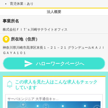
育児休業：あり
法人概要
事業所名
株式会社ＦＩＴ’ｓ川崎サテライトオフィス
place
所在地（住所）
神奈川県川崎市高津区末長１－２１－２１ グランデュールＫＡＪＩ
ＧＡＹＡ１０１

ハローワークページへ
この求人を見た人はこんな求人もチェック
しています
サーバエンジニア 大手通信キャ...