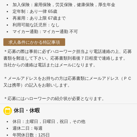
加入保険：雇用保険，労災保険，健康保険，厚生年金
定年制：あり一律 65歳
再雇用：あり上限 67歳まで
利用可能な託児所：なし
マイカー通勤：マイカー通勤 不可
求人条件にかかる特記事項
＊応募の際は事前に必ずハローワーク担当より電話連絡の上、応募
書類を郵送して下さい。応募書類到着後７日程度で連絡します。
当社からの連絡は電話またはメールになります。
＊メールアドレスをお持ちの方は応募書類にメールアドレス（ＰＣ
又は携帯）の記入をお願いします。
＊応募にはハローワークの紹介状が必要となります。
calendar_today
休日・休暇
休日：土曜日，日曜日，祝日，その他
週休二日：毎週
年間休日数：125日