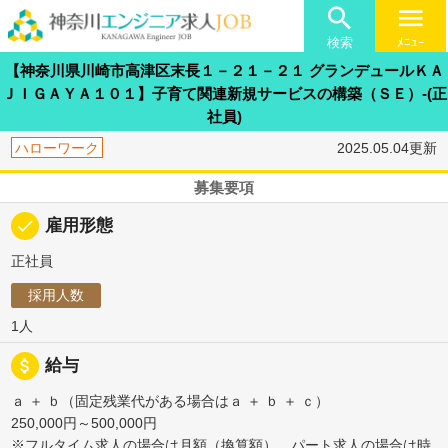

menu
検索
ﾒﾆｭｰ
【神奈川県川崎市高津区末長１－２１－２１ グランデュールＫＡ
ＪＩＧＡＹＡ１０１】子育て関連新規サービスの構築（ＳＥ）-(正
社員)
ハローワーク
2025.05.04更新
募集要項
done
雇用形態
正社員
採用人数
1人
attach_money
給与
ａ ＋ ｂ（固定残業代がある場合はａ ＋ ｂ ＋ ｃ）
250,000円～500,000円
※フルタイム求人の場合は月額（換算額）、パート求人の場合は時