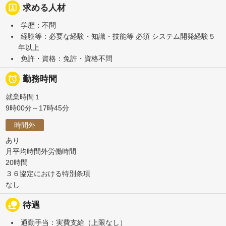
portrait
求める人材
学歴：不問
経験等：必要な経験・知識・技能等 必須 システム開発経験５
年以上
免許・資格：免許・資格不問

勤務時間
就業時間１
9時00分～17時45分
時間外
あり
月平均時間外労働時間
20時間
３６協定における特別条項
なし
nature_people
待遇
通勤手当：実費支給（上限なし）