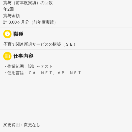
賞与（前年度実績）の回数
年2回
賞与金額
計 3.00ヶ月分（前年度実績）
info
職種
子育て関連新規サービスの構築（ＳＥ）
business
仕事内容
・作業範囲：設計～テスト
・使用言語：Ｃ＃．ＮＥＴ、ＶＢ．ＮＥＴ
変更範囲：変更なし