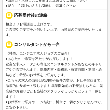
●面談日・入職日のご希望など遠慮なくご相談下さい
●現在、在職中の方もお気軽にご応募ください
chat
応募受付後の連絡
担当よりお電話差し上げます。
ご希望やご要望をお伺いした上で、面談日のご案内をいたしま
す。
message
コンサルタントから一言
《神奈川エンジニア求人ジョブのご紹介》
●あなたのご希望を私たちがお探しします！
豊富な求人データから専任のコンサルタントがあなたのキャリ
アやご希望をふまえ、勤務内容・勤務地・就業時間・期間・給
与などご希望のお仕事をご紹介します。
●こちらの求人の面接日の調整や条件の交渉、お仕事開始まで、
徹底的にサポート致します！ 就業開始前の不安はもちろん、就
業後のお困りごとも当社のスタッフがしっかりとフォロー致し
ます！
●お仕事のご紹介や、ご相談に、料金は一切かかりませんので、
ご安心下さい。