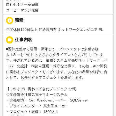
自社セミナー室完備
コーヒーマシン完備
info
職種
年間休日120日以上 昇給賞与有 ネットワークエンジニア PL
label
仕事内容
■要件定義から運用・保守まで、プロジェクトは多種多様
大手SIerを中心にさまざまなクライアントとお取引していま
す。任されているのは、業務システム開発やネットワーク・サ
ーバーの設計・構築～運用・保守など様々。その他、APP開発
に携わるプロジェクトもございます。あなたの希望や経験に合
わせて、お任せするプロジェクトを決定します。
【これまでに携わってきたプロジェクト例】
◇某鉄道会社磁気電子マネーシステム
・開発環境： C#、Windowsサーバー、SQLServer
・プライムベンダー： 某大手メーカー
・プロジェクト規模： 1800人月