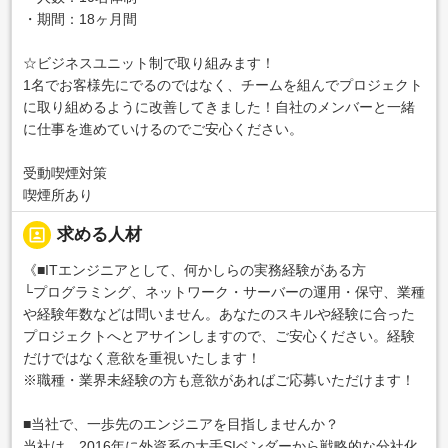
・期間：18ヶ月間
☆ビジネスユニット制で取り組みます！
1名でお客様先にでるのではなく、チームを組んでプロジェクト
に取り組めるように改善してきました！自社のメンバーと一緒
に仕事を進めていけるのでご安心ください。
受動喫煙対策
喫煙所あり
portrait
求める人材
《■ITエンジニアとして、何かしらの実務経験がある方
└プログラミング、ネットワーク・サーバーの運用・保守、業種
や経験年数などは問いません。あなたのスキルや経験に合った
プロジェクトへとアサインしますので、ご安心ください。経験
だけではなく意欲を重視いたします！
※職種・業界未経験の方も意欲があればご応募いただけます！
■当社で、一歩先のエンジニアを目指しませんか？
当社は、2016年に外資系の大手SIベンダーから戦略的な分社化