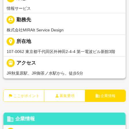
情報サービス
person_pin
勤務先
株式会社MIRAIt Service Design
place
所在地
107-0062 東京都千代田区外神田2-4-4 第一電波ビル新館3階

アクセス
JR秋葉原駅、JR御茶ノ水駅から、徒歩5分
flag
person
business
ここがポイント
募集要項
企業情報
business
企業情報