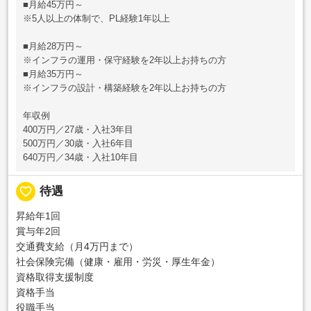
■月給45万円～
※5人以上の体制で、PL経験1年以上
■月給28万円～
※インフラの運用・保守経験を2年以上お持ちの方
■月給35万円～
※インフラの設計・構築経験を2年以上お持ちの方
年収例
400万円／27歳・入社3年目
500万円／30歳・入社6年目
640万円／34歳・入社10年目
favorite_border
待遇
昇給年1回
賞与年2回
交通費支給（月4万円まで）
社会保険完備（健康・雇用・労災・厚生年金）
資格取得支援制度
資格手当
役職手当