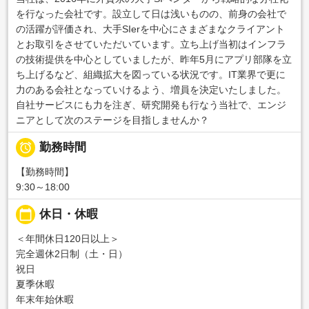
を行なった会社です。設立して日は浅いものの、前身の会社で
の活躍が評価され、大手SIerを中心にさまざまなクライアント
とお取引をさせていただいています。立ち上げ当初はインフラ
の技術提供を中心としていましたが、昨年5月にアプリ部隊を立
ち上げるなど、組織拡大を図っている状況です。IT業界で更に
力のある会社となっていけるよう、増員を決定いたしました。
自社サービスにも力を注ぎ、研究開発も行なう当社で、エンジ
ニアとして次のステージを目指しませんか？

勤務時間
【勤務時間】
9:30～18:00
calendar_today
休日・休暇
＜年間休日120日以上＞
完全週休2日制（土・日）
祝日
夏季休暇
年末年始休暇