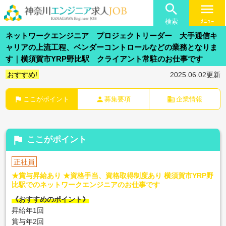

menu
検索
ﾒﾆｭｰ
ネットワークエンジニア プロジェクトリーダー 大手通信キ
ャリアの上流工程、ベンダーコントロールなどの業務となりま
す｜横須賀市YRP野比駅 クライアント常駐のお仕事です
おすすめ!
2025.06.02更新
flag
person
business
ここがポイント
募集要項
企業情報
flag
ここがポイント
正社員
★賞与昇給あり ★資格手当、資格取得制度あり 横須賀市YRP野
比駅でのネットワークエンジニアのお仕事です
《おすすめのポイント》
昇給年1回
賞与年2回