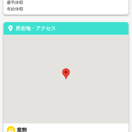
慶弔休暇
有給休暇
place
所在地・アクセス
people
業態