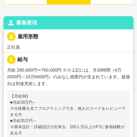
person
募集要項
person
雇用形態
正社員
attach_money
給与
月給 280,000円〜700,000円
※※上記には、月30時間（4万
2000円～10万6000円）のみなし残業代が含まれています。超過
分は別途支給します。
【月給例】
■月給28万円～
※仕様書を見てプログラミングでき、他人のコードをレビューで
きる方
■月給35万円～
※基本設計・詳細設計が出来る、100人月以上のPJに参画経験が
ある方