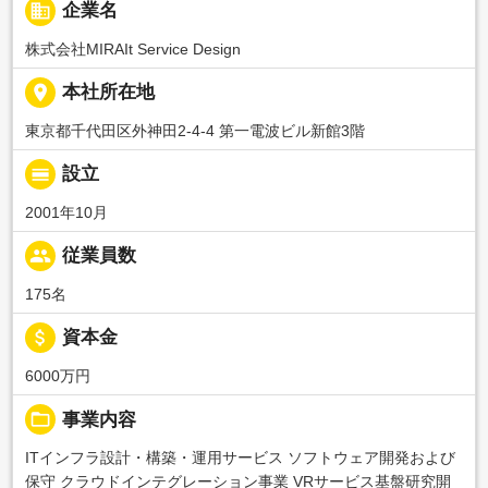
business
企業名
株式会社MIRAIt Service Design
place
本社所在地
東京都千代田区外神田2-4-4 第一電波ビル新館3階
calendar_view_day
設立
2001年10月
people
従業員数
175名
attach_money
資本金
6000万円
folder_open
事業内容
ITインフラ設計・構築・運用サービス ソフトウェア開発および
保守 クラウドインテグレーション事業 VRサービス基盤研究開