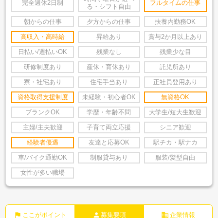
完全週休2日制
フルタイムの仕事
る・シフト自由
朝からの仕事
夕方からの仕事
扶養内勤務OK
高収入・高時給
昇給あり
賞与2か月以上あり
日払い/週払いOK
残業なし
残業少な目
研修制度あり
産休・育休あり
託児所あり
寮・社宅あり
住宅手当あり
正社員登用あり
資格取得支援制度
未経験・初心者OK
無資格OK
ブランクOK
学歴・年齢不問
大学生/短大生歓迎
主婦/主夫歓迎
子育て両立応援
シニア歓迎
経験者優遇
友達と応募OK
駅チカ・駅ナカ
車/バイク通勤OK
制服貸与あり
服装/髪型自由
女性が多い職場
flag
person
business
ここがポイント
募集要項
企業情報