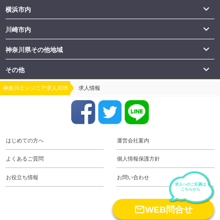

横浜市内

川崎市内

神奈川県その他地域

その他
神奈川エンジニア求人JOB
求人情報
はじめての方へ
運営会社案内
よくあるご質問
個人情報保護方針
お役立ち情報
お問い合わせ
求人へのご応募は
こちらから
keyboard_arrow_up

WEB問合せ