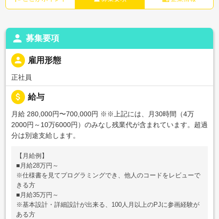
person
募集要項
person
雇用形態
正社員
attach_money
給与
月給 280,000円〜700,000円
※※上記には、月30時間（4万
2000円～10万6000円）のみなし残業代が含まれています。超過
分は別途支給します。
【月給例】
■月給28万円～
※仕様書を見てプログラミングでき、他人のコードをレビューで
きる方
■月給35万円～
※基本設計・詳細設計が出来る、100人月以上のPJに参画経験が
ある方