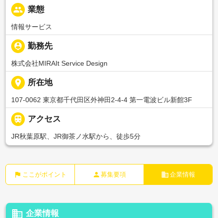
people
業態
情報サービス
person_pin
勤務先
株式会社MIRAIt Service Design
place
所在地
107-0062 東京都千代田区外神田2-4-4 第一電波ビル新館3F

アクセス
JR秋葉原駅、JR御茶ノ水駅から、徒歩5分
flag
person
business
ここがポイント
募集要項
企業情報
business
企業情報