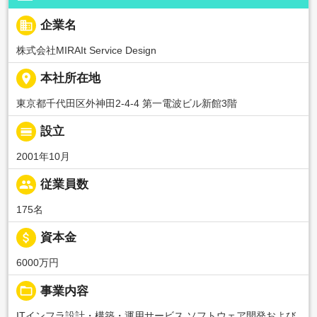
business
企業名
株式会社MIRAIt Service Design
place
本社所在地
東京都千代田区外神田2-4-4 第一電波ビル新館3階
calendar_view_day
設立
2001年10月
people
従業員数
175名
attach_money
資本金
6000万円
folder_open
事業内容
ITインフラ設計・構築・運用サービス ソフトウェア開発および