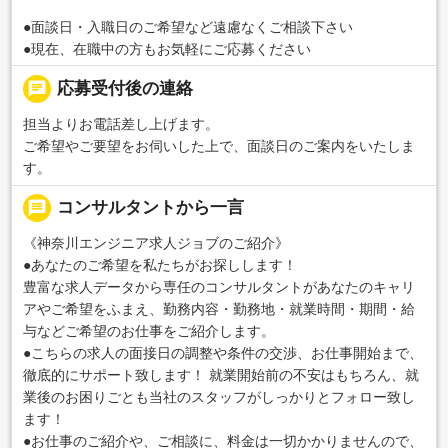
●面談日・入職日のご希望など遠慮なくご相談下さい
●現在、在職中の方もお気軽にご応募ください
chat
応募受付後の連絡
担当よりお電話差し上げます。
ご希望やご要望をお伺いした上で、面談日のご案内をいたしま
す。
message
コンサルタントから一言
《神奈川エンジニア求人ジョブのご紹介》
●あなたのご希望を私たちがお探しします！
豊富な求人データから専任のコンサルタントがあなたのキャリ
アやご希望をふまえ、勤務内容・勤務地・就業時間・期間・給
与などご希望のお仕事をご紹介します。
●こちらの求人の面接日の調整や条件の交渉、お仕事開始まで、
徹底的にサポート致します！ 就業開始前の不安はもちろん、就
業後のお困りごとも当社のスタッフがしっかりとフォロー致し
ます！
●お仕事のご紹介や、ご相談に、料金は一切かかりませんので、