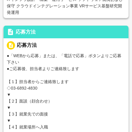
保守 クラウドインテグレーション事業 VRサービス基盤研究開
発運用
description
応募方法
description
応募方法
●「WEBから応募」または、「電話で応募」ボタンよりご応募
下さい
●ご応募後、担当者よりご連絡致します
【１】担当者からご連絡致します
◇03-6892-4830
▼
【２】面談（顔合わせ）
▼
【３】就業先での面接
▼
【４】就業場所へ入職