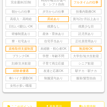
時間や曜日が選べ
完全週休2日制
フルタイムの仕事
る・シフト自由
朝からの仕事
夕方からの仕事
扶養内勤務OK
高収入・高時給
昇給あり
賞与2か月以上あり
日払い/週払いOK
残業なし
残業少な目
研修制度あり
産休・育休あり
託児所あり
寮・社宅あり
住宅手当あり
正社員登用あり
資格取得支援制度
未経験・初心者OK
無資格OK
ブランクOK
学歴・年齢不問
大学生/短大生歓迎
主婦/主夫歓迎
子育て両立応援
シニア歓迎
経験者優遇
友達と応募OK
駅チカ・駅ナカ
車/バイク通勤OK
制服貸与あり
服装/髪型自由
女性が多い職場
flag
person
business
ここがポイント
募集要項
企業情報