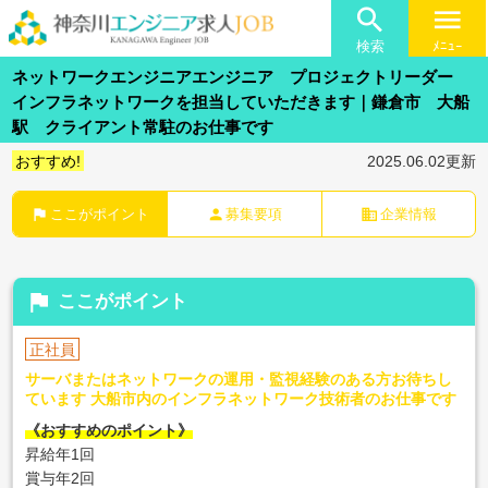

menu
検索
ﾒﾆｭｰ
ネットワークエンジニアエンジニア プロジェクトリーダー
インフラネットワークを担当していただきます｜鎌倉市 大船
駅 クライアント常駐のお仕事です
おすすめ!
2025.06.02更新
flag
person
business
ここがポイント
募集要項
企業情報
flag
ここがポイント
正社員
サーバまたはネットワークの運用・監視経験のある方お待ちし
ています 大船市内のインフラネットワーク技術者のお仕事です
《おすすめのポイント》
昇給年1回
賞与年2回