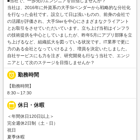
■当社で、一歩先のエンジニアを目指しませんか？
当社は、2016年に外資系の大手SIベンダーから戦略的な分社化
を行なった会社です。設立して日は浅いものの、前身の会社で
の活躍が評価され、大手SIerを中心にさまざまなクライアント
とお取引をさせていただいています。立ち上げ当初はインフラ
の技術提供を中心としていましたが、昨年5月にアプリ部隊を立
ち上げるなど、組織拡大を図っている状況です。IT業界で更に
力のある会社となっていけるよう、増員を決定いたしました。
自社サービスにも力を注ぎ、研究開発も行なう当社で、エンジ
ニアとして次のステージを目指しませんか？

勤務時間
【勤務時間】
8:30～17:30
calendar_today
休日・休暇
＜年間休日120日以上＞
完全週休2日制（土・日）
祝日
夏季休暇