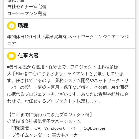
自社セミナー室完備
コーヒーマシン完備
info
職種
年間休日120日以上昇給賞与有 ネットワークエンジニアエンジ
ニア
label
仕事内容
■要件定義から運用・保守まで、プロジェクトは多種多様
大手SIerを中心にさまざまなクライアントとお取引していま
す。任されているのは、業務システム開発やネットワーク・サ
ーバーの設計・構築～運用・保守など様々。その他、APP開発
に携わるプロジェクトもございます。あなたの希望や経験に合
わせて、お任せするプロジェクトを決定します。
【これまでに携わってきたプロジェクト例】
◇某鉄道会社磁気電子マネーシステム
・開発環境： C#、Windowsサーバー、SQLServer
・プライムベンダー： 某大手メーカー