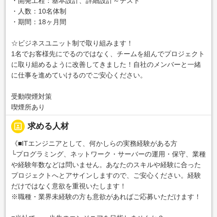
・開発工程：基本設計、詳細設計～テスト
・人数：10名体制
・期間：18ヶ月間
☆ビジネスユニット制で取り組みます！
1名でお客様先にでるのではなく、チームを組んでプロジェクト
に取り組めるように改善してきました！自社のメンバーと一緒
に仕事を進めていけるのでご安心ください。
受動喫煙対策
喫煙所あり
portrait
求める人材
《■ITエンジニアとして、何かしらの実務経験がある方
└プログラミング、ネットワーク・サーバーの運用・保守、業種
や経験年数などは問いません。あなたのスキルや経験に合った
プロジェクトへとアサインしますので、ご安心ください。経験
だけではなく意欲を重視いたします！
※職種・業界未経験の方も意欲があればご応募いただけます！