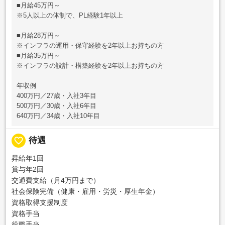
■月給45万円～
※5人以上の体制で、PL経験1年以上
■月給28万円～
※インフラの運用・保守経験を2年以上お持ちの方
■月給35万円～
※インフラの設計・構築経験を2年以上お持ちの方
年収例
400万円／27歳・入社3年目
500万円／30歳・入社6年目
640万円／34歳・入社10年目
favorite_border
待遇
昇給年1回
賞与年2回
交通費支給（月4万円まで）
社会保険完備（健康・雇用・労災・厚生年金）
資格取得支援制度
資格手当
役職手当