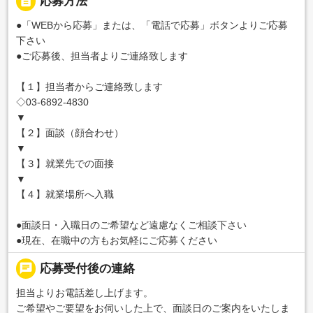
description
応募方法
●「WEBから応募」または、「電話で応募」ボタンよりご応募
下さい
●ご応募後、担当者よりご連絡致します
【１】担当者からご連絡致します
◇03-6892-4830
▼
【２】面談（顔合わせ）
▼
【３】就業先での面接
▼
【４】就業場所へ入職
●面談日・入職日のご希望など遠慮なくご相談下さい
●現在、在職中の方もお気軽にご応募ください
chat
応募受付後の連絡
担当よりお電話差し上げます。
ご希望やご要望をお伺いした上で、面談日のご案内をいたしま