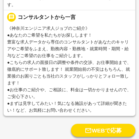
す。
message
コンサルタントから一言
《神奈川エンジニア求人ジョブのご紹介》
●あなたのご希望を私たちがお探しします！
豊富な求人データから専任のコンサルタントがあなたのキャリ
アやご希望をふまえ、勤務内容・勤務地・就業時間・期間・給
与などご希望のお仕事をご紹介します。
●こちらの求人の面接日の調整や条件の交渉、お仕事開始まで、
徹底的にサポート致します！ 就業開始前の不安はもちろん、就
業後のお困りごとも当社のスタッフがしっかりとフォロー致し
ます！
●お仕事のご紹介や、ご相談に、料金は一切かかりませんので、
ご安心下さい。
●まずは見学してみたい！気になる施設があって詳細が聞きた
い！など、お気軽にお問い合わせください。

WEBで応募