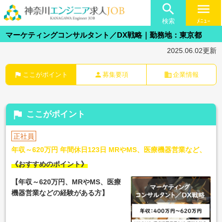

menu
検索
ﾒﾆｭｰ
マーケティングコンサルタント／DX戦略｜勤務地：東京都
2025.06.02更新
flag
person
business
ここがポイント
募集要項
企業情報
flag
ここがポイント
正社員
年収～620万円 年間休日123日 MRやMS、医療機器営業など、
《おすすめのポイント》
【年収～620万円、MRやMS、医療
機器営業などの経験がある方
】