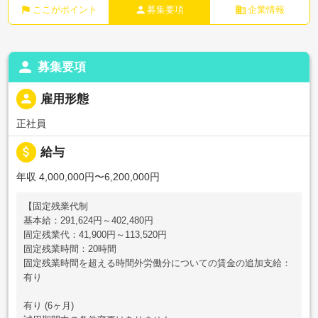
flag
person
business
ここがポイント
募集要項
企業情報
person
募集要項
person
雇用形態
正社員
attach_money
給与
年収 4,000,000円〜6,200,000円
【固定残業代制
基本給：291,624円～402,480円
固定残業代：41,900円～113,520円
固定残業時間：20時間
固定残業時間を超える時間外労働分についての賃金の追加支給：
有り
有り (6ヶ月)