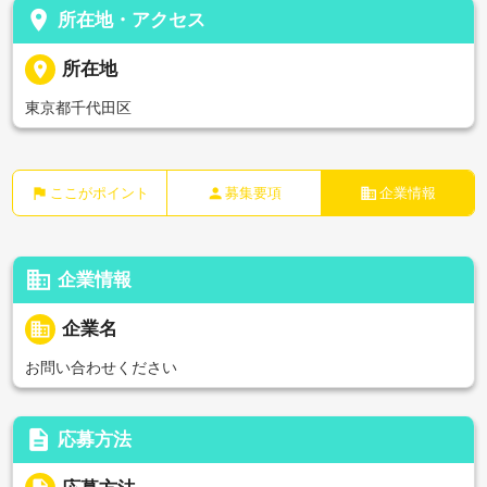
place
所在地・アクセス
place
所在地
東京都千代田区
flag
person
business
ここがポイント
募集要項
企業情報
business
企業情報
business
企業名
お問い合わせください
description
応募方法