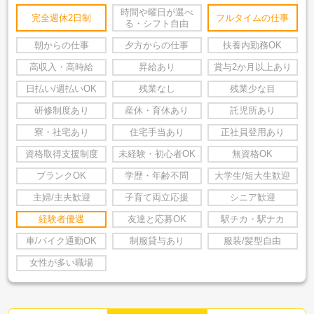
時間や曜日が選べ
完全週休2日制
フルタイムの仕事
る・シフト自由
朝からの仕事
夕方からの仕事
扶養内勤務OK
高収入・高時給
昇給あり
賞与2か月以上あり
日払い/週払いOK
残業なし
残業少な目
研修制度あり
産休・育休あり
託児所あり
寮・社宅あり
住宅手当あり
正社員登用あり
資格取得支援制度
未経験・初心者OK
無資格OK
ブランクOK
学歴・年齢不問
大学生/短大生歓迎
主婦/主夫歓迎
子育て両立応援
シニア歓迎
経験者優遇
友達と応募OK
駅チカ・駅ナカ
車/バイク通勤OK
制服貸与あり
服装/髪型自由
女性が多い職場