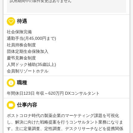
試用期間中の条件変更はありません
favorite_border
待遇
社会保険完備
通勤手当(月45,000円まで)
社員持株会制度
団体定期生命保険加入
慶弔見舞金制度
人間ドック補助(35歳以上)
会員制リゾートホテル
info
職種
年間休日123日 年収～620万円 DXコンサルタント
label
仕事内容
ポストコロナ時代の製薬企業のマーケティング課題を可視化
し、解決に向けた戦略提案を行うコンサルタント業務になりま
す。主に定量調査、定性調査、デスクリサーチなどを提携関係