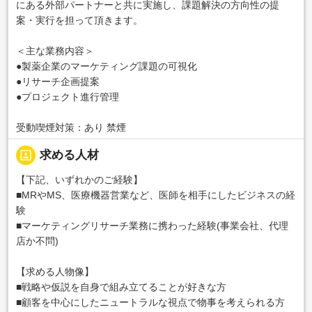
にある外部パートナーと共に実施し、課題解決の方向性の提
案・実行を担って頂きます。
＜主な業務内容＞
●製薬企業のマーケティング課題の可視化
●リサーチ企画提案
●プロジェクト進行管理
受動喫煙対策：あり 禁煙
portrait
求める人材
【下記、いずれかのご経験】
■MRやMS、医療機器営業など、医師を相手にしたビジネスの経
験
■マーケティングリサーチ業務に携わった経験(事業会社、代理
店か不問)
【求める人物像】
■戦略や仮説を自身で組み立てることが好きな方
■顧客を中心にしたニュートラルな視点で物事を考えられる方