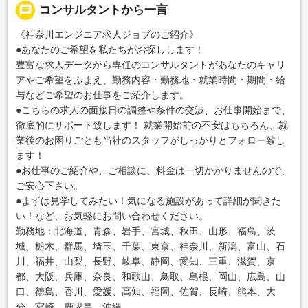
message
コンサルタントから一言
《神奈川エンジニア求人ジョブのご紹介》
●あなたのご希望を私たちがお探しします！
豊富な求人データから専任のコンサルタントがあなたのキャリ
アやご希望をふまえ、勤務内容・勤務地・就業時間・期間・給
与などご希望のお仕事をご紹介します。
●こちらの求人の面接日の調整や条件の交渉、お仕事開始まで、
徹底的にサポート致します！ 就業開始前の不安はもちろん、就
業後のお困りごとも当社のスタッフがしっかりとフォロー致し
ます！
●お仕事のご紹介や、ご相談に、料金は一切かかりませんので、
ご安心下さい。
●まずは見学してみたい！気になる施設があって詳細が聞きた
い！など、お気軽にお問い合わせください。
勤務地：北海道、青森、岩手、宮城、秋田、山形、福島、茨
城、栃木、群馬、埼玉、千葉、東京、神奈川、新潟、富山、石
川、福井、山梨、長野、岐阜、静岡、愛知、三重、滋賀、京
都、大阪、兵庫、奈良、和歌山、鳥取、島根、岡山、広島、山
口、徳島、香川、愛媛、高知、福岡、佐賀、長崎、熊本、大
分、宮崎、鹿児島、沖縄