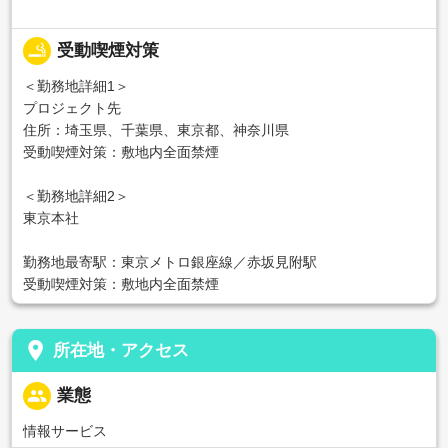
smoking_rooms
受動喫煙対策
＜勤務地詳細1＞
プロジェクト先
住所：埼玉県、千葉県、東京都、神奈川県
受動喫煙対策：敷地内全面禁煙
＜勤務地詳細2＞
東京本社
勤務地最寄駅：東京メトロ銀座線／赤坂見附駅
受動喫煙対策：敷地内全面禁煙
place
所在地・アクセス
people
業態
情報サービス