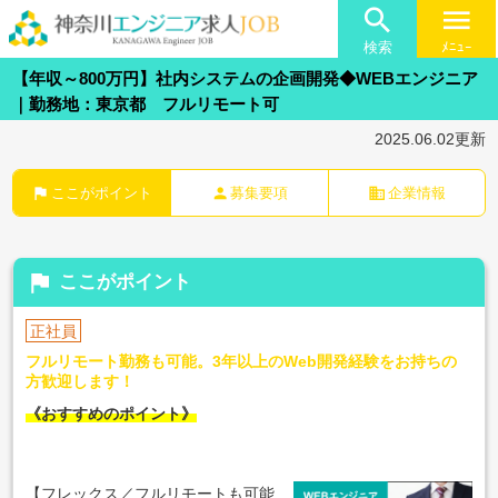

menu
検索
ﾒﾆｭｰ
【年収～800万円】社内システムの企画開発◆WEBエンジニア
｜勤務地：東京都 フルリモート可
2025.06.02更新
flag
person
business
ここがポイント
募集要項
企業情報
flag
ここがポイント
正社員
フルリモート勤務も可能。3年以上のWeb開発経験をお持ちの
方歓迎します！
《おすすめのポイント》
【フレックス／フルリモートも可能