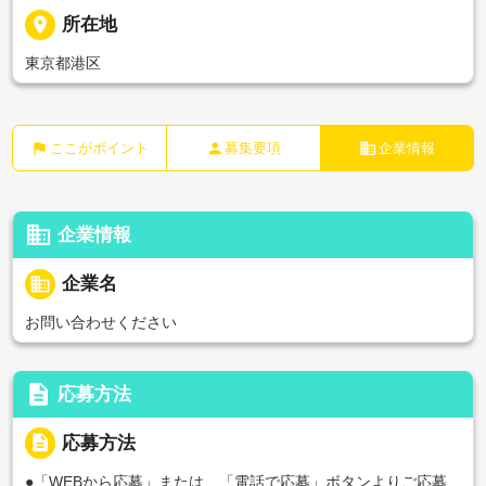
place
所在地
東京都港区
flag
person
business
ここがポイント
募集要項
企業情報
business
企業情報
business
企業名
お問い合わせください
description
応募方法
description
応募方法
●「WEBから応募」または、「電話で応募」ボタンよりご応募