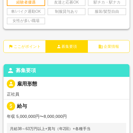
経験者優遇
友達と応募OK
駅チカ・駅ナカ
車/バイク通勤OK
制服貸与あり
服装/髪型自由
女性が多い職場
flag
person
business
ここがポイント
募集要項
企業情報
person
募集要項
person
雇用形態
正社員
attach_money
給与
年収 5,000,000円〜8,000,000円
月給38～63万円以上+賞与（年2回）+各種手当