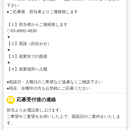
下さい
●ご応募後、担当者よりご連絡致します
【１】担当者からご連絡致します
◇03-6892-4830
▼
【２】面談（顔合わせ）
▼
【３】就業先での面接
▼
【４】就業場所へ入職
●面談日・入職日のご希望など遠慮なくご相談下さい
●現在、在職中の方もお気軽にご応募ください
chat
応募受付後の連絡
担当よりお電話差し上げます。
ご希望やご要望をお伺いした上で、面談日のご案内をいたしま
す。