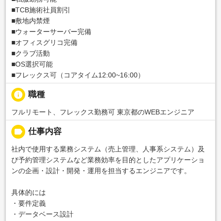
■TCB施術社員割引
■敷地内禁煙
■ウォーターサーバー完備
■オフィスグリコ完備
■クラブ活動
■OS選択可能
■フレックス可（コアタイム12:00~16:00）
info
職種
フルリモート、フレックス勤務可 東京都のWEBエンジニア
label
仕事内容
社内で使用する業務システム（売上管理、人事系システム）及
び予約管理システムなど業務効率を目的としたアプリケーショ
ンの企画・設計・開発・運用を担当するエンジニアです。
具体的には
・要件定義
・データベース設計