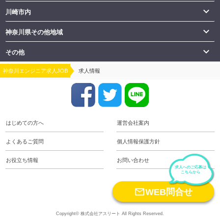

川崎市内

神奈川県その他地域

その他
神奈川エンジニア求人JOB
求人情報
はじめての方へ
運営会社案内
よくあるご質問
個人情報保護方針
お役立ち情報
お問い合わせ
求人へのご応募は
こちらから
keyboard_arrow_up

WEB問合せ
Copyright© 株式会社アスリート All Rights Reserved.