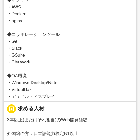
・AWS
・Docker
・nginx
◆コラボレーションツール
・Git
・Slack
・GSuite
・Chatwork
◆OA環境
・Windows Desktop/Note
・VirtualBox
・デュアルディスプレイ
portrait
求める人材
3年以上(またはそれ相当)のWeb開発経験
外国籍の方：日本語能力検定N1以上