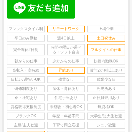
フレックスタイム制
リモートワーク
上場企業
平日のみ勤務
週4日以上
土日祝休み
時間や曜日が選べ
完全週休2日制
フルタイムの仕事
る・シフト自由
朝からの仕事
夕方からの仕事
扶養内勤務OK
高収入・高時給
昇給あり
賞与2か月以上あり
日払い/週払いOK
残業なし
残業少な目
研修制度あり
産休・育休あり
託児所あり
寮・社宅あり
住宅手当あり
正社員登用あり
資格取得支援制度
未経験・初心者OK
無資格OK
ブランクOK
学歴・年齢不問
大学生/短大生歓迎
主婦/主夫歓迎
子育て両立応援
シニア歓迎