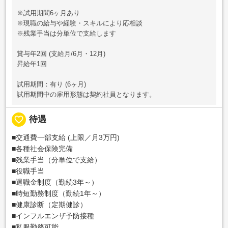
※試用期間6ヶ月あり
※現職の給与や経験・スキルにより応相談
※残業手当は分単位で支給します
賞与年2回 (支給月/6月・12月)
昇給年1回
試用期間：有り (6ヶ月)
試用期間中の雇用形態は契約社員となります。
favorite_border
待遇
■交通費一部支給 (上限／月3万円)
■各種社会保険完備
■残業手当（分単位で支給）
■役職手当
■退職金制度（勤続3年～）
■時短勤務制度（勤続1年～）
■健康診断（定期健診）
■インフルエンザ予防接種
■私服勤務可能