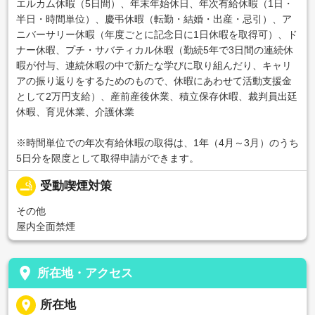
エルカム休暇（5日間）、年末年始休日、年次有給休暇（1日・
半日・時間単位）、慶弔休暇（転勤・結婚・出産・忌引）、ア
ニバーサリー休暇（年度ごとに記念日に1日休暇を取得可）、ド
ナー休暇、プチ・サバティカル休暇（勤続5年で3日間の連続休
暇が付与、連続休暇の中で新たな学びに取り組んだり、キャリ
アの振り返りをするためのもので、休暇にあわせて活動支援金
として2万円支給）、産前産後休業、積立保存休暇、裁判員出廷
休暇、育児休業、介護休業
※時間単位での年次有給休暇の取得は、1年（4月～3月）のうち
5日分を限度として取得申請ができます。
smoking_rooms
受動喫煙対策
その他
屋内全面禁煙
place
所在地・アクセス
place
所在地