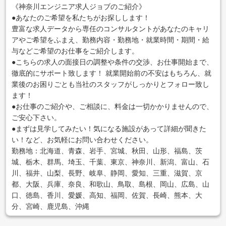
《神奈川エンジニア求人ジョブのご紹介》
●あなたのご希望を私たちがお探しします！
豊富な求人データから専任のコンサルタントがあなたのキャリ
アやご希望をふまえ、勤務内容・勤務地・就業時間・期間・給
与などご希望のお仕事をご紹介します。
●こちらの求人の面接日の調整や条件の交渉、お仕事開始まで、
徹底的にサポート致します！ 就業開始前の不安はもちろん、就
業後のお困りごとも当社のスタッフがしっかりとフォロー致し
ます！
●お仕事のご紹介や、ご相談に、料金は一切かかりませんので、
ご安心下さい。
●まずは見学してみたい！気になる施設があって詳細が聞きた
い！など、お気軽にお問い合わせください。
勤務地：北海道、青森、岩手、宮城、秋田、山形、福島、茨
城、栃木、群馬、埼玉、千葉、東京、神奈川、新潟、富山、石
川、福井、山梨、長野、岐阜、静岡、愛知、三重、滋賀、京
都、大阪、兵庫、奈良、和歌山、鳥取、島根、岡山、広島、山
口、徳島、香川、愛媛、高知、福岡、佐賀、長崎、熊本、大
分、宮崎、鹿児島、沖縄