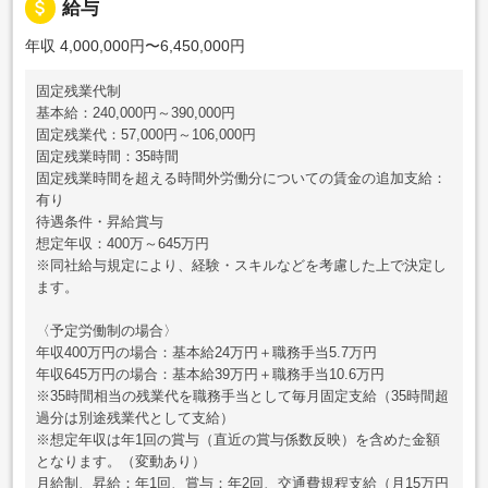
attach_money
給与
年収 4,000,000円〜6,450,000円
固定残業代制
基本給：240,000円～390,000円
固定残業代：57,000円～106,000円
固定残業時間：35時間
固定残業時間を超える時間外労働分についての賃金の追加支給：
有り
待遇条件・昇給賞与
想定年収：400万～645万円
※同社給与規定により、経験・スキルなどを考慮した上で決定し
ます。
〈予定労働制の場合〉
年収400万円の場合：基本給24万円＋職務手当5.7万円
年収645万円の場合：基本給39万円＋職務手当10.6万円
※35時間相当の残業代を職務手当として毎月固定支給（35時間超
過分は別途残業代として支給）
※想定年収は年1回の賞与（直近の賞与係数反映）を含めた金額
となります。（変動あり）
月給制、昇給：年1回、賞与：年2回、交通費規程支給（月15万円