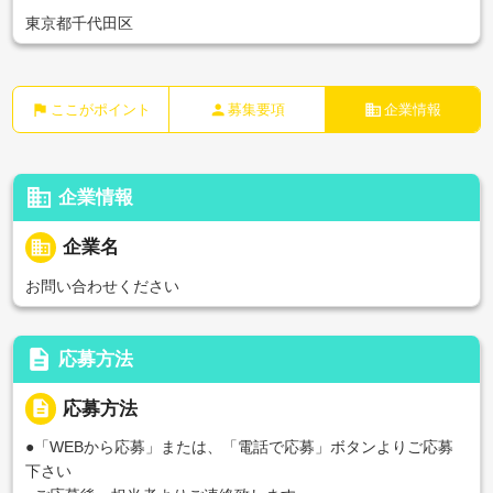
東京都千代田区
flag
person
business
ここがポイント
募集要項
企業情報
business
企業情報
business
企業名
お問い合わせください
description
応募方法
description
応募方法
●「WEBから応募」または、「電話で応募」ボタンよりご応募
下さい