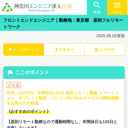

menu
検索
ﾒﾆｭｰ
フロントエンドエンジニア｜勤務地：東京都 原則フルリモー
トワーク
2025.06.02更新
flag
person
business
ここがポイント
募集要項
企業情報
flag
ここがポイント
正社員
年収～645万円、年間休日125日 原則リモート勤務 スマートフ
ォン、タブレット端末、パソコン向けWebサービスの開発経験
をお持ちの方歓迎
《おすすめのポイント》
【原則リモート勤務なので通勤時間なし、年間休日も125日と
充実しています
】