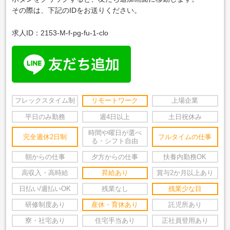
その際は、下記のIDをお送りください。
求人ID：2153-M-f-pg-fu-1-clo
フレックスタイム制
リモートワーク
上場企業
平日のみ勤務
週4日以上
土日祝休み
時間や曜日が選べ
完全週休2日制
フルタイムの仕事
る・シフト自由
朝からの仕事
夕方からの仕事
扶養内勤務OK
高収入・高時給
昇給あり
賞与2か月以上あり
日払い/週払いOK
残業なし
残業少な目
研修制度あり
産休・育休あり
託児所あり
寮・社宅あり
住宅手当あり
正社員登用あり