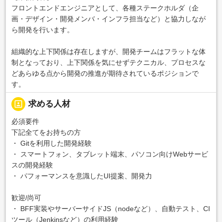
フロントエンドエンジニアとして、各種ステークホルダ（企
画・デザイン・開発メンバ・インフラ担当など）と協力しなが
ら開発を行います。
組織的な上下関係は存在しますが、開発チームはフラットな体
制となっており、上下関係を気にせずテクニカル、プロセスな
どあらゆる点から開発の推進が期待されているポジションで
す。
portrait
求める人材
必須要件
下記全てをお持ちの方
・ Gitを利用した開発経験
・ スマートフォン、タブレット端末、パソコン向けWebサービ
スの開発経験
・ パフォーマンスを意識したUI提案、開発力
歓迎/尚可
・ BFF実装やサーバーサイドJS（nodeなど）、自動テスト、CI
ツール（Jenkinsなど）の利用経験