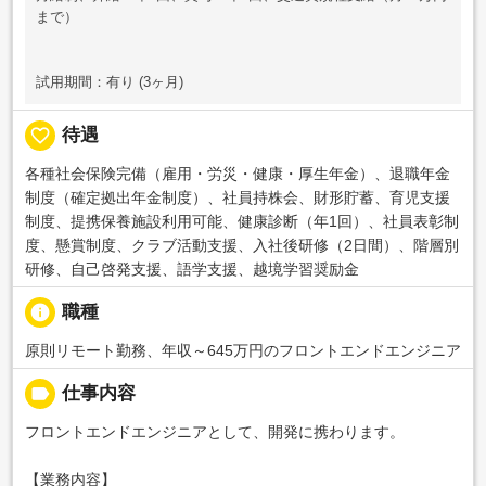
まで）
試用期間：有り (3ヶ月)
favorite_border
待遇
各種社会保険完備（雇用・労災・健康・厚生年金）、退職年金
制度（確定拠出年金制度）、社員持株会、財形貯蓄、育児支援
制度、提携保養施設利用可能、健康診断（年1回）、社員表彰制
度、懸賞制度、クラブ活動支援、入社後研修（2日間）、階層別
研修、自己啓発支援、語学支援、越境学習奨励金
info
職種
原則リモート勤務、年収～645万円のフロントエンドエンジニア
label
仕事内容
フロントエンドエンジニアとして、開発に携わります。
【業務内容】