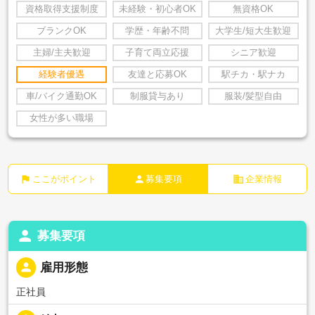
資格取得支援制度
未経験・初心者OK
無資格OK
ブランクOK
学歴・年齢不問
大学生/短大生歓迎
主婦/主夫歓迎
子育て両立応援
シニア歓迎
経験者優遇
友達と応募OK
駅チカ・駅ナカ
車/バイク通勤OK
制服貸与あり
服装/髪型自由
女性が多い職場
flag
person
business
ここがポイント
募集要項
企業情報
person
募集要項
person
雇用形態
正社員