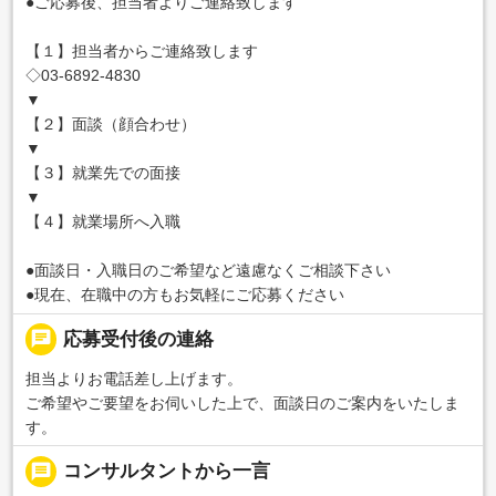
●ご応募後、担当者よりご連絡致します
【１】担当者からご連絡致します
◇03-6892-4830
▼
【２】面談（顔合わせ）
▼
【３】就業先での面接
▼
【４】就業場所へ入職
●面談日・入職日のご希望など遠慮なくご相談下さい
●現在、在職中の方もお気軽にご応募ください
chat
応募受付後の連絡
担当よりお電話差し上げます。
ご希望やご要望をお伺いした上で、面談日のご案内をいたしま
す。
message
コンサルタントから一言