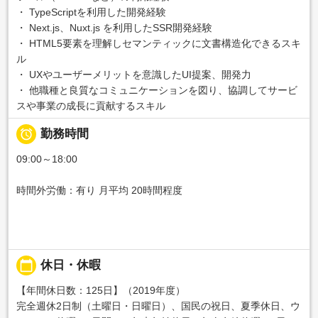
・ TypeScriptを利用した開発経験
・ Next.js、Nuxt.js を利用したSSR開発経験
・ HTML5要素を理解しセマンティックに文書構造化できるスキ
ル
・ UXやユーザーメリットを意識したUI提案、開発力
・ 他職種と良質なコミュニケーションを図り、協調してサービ
スや事業の成長に貢献するスキル

勤務時間
09:00～18:00
時間外労働：有り 月平均 20時間程度
calendar_today
休日・休暇
【年間休日数：125日】（2019年度）
完全週休2日制（土曜日・日曜日）、国民の祝日、夏季休日、ウ