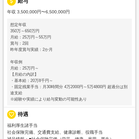
attach_money
給与
年収 3,500,000円〜6,500,000円
想定年収
350万～650万円
月給：25万円～55万円
賞与：2回
昨年度賞与実績：2か月
年収例
月給：25万円～
【月給の内訳】
・基本給：20万8千円～
・固定残業手当：月30時間分 4万2000円～5万4800円 超過分は別
途支給
※経験や実績により給与変動の可能性あり
favorite_border
待遇
福利厚生諸手当
社会保険完備、交通費支給、健康診断、役職手当
補足情報：■社会保険完備（労災、健康、雇用、厚生）