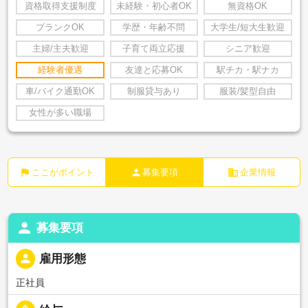
資格取得支援制度
未経験・初心者OK
無資格OK
ブランクOK
学歴・年齢不問
大学生/短大生歓迎
主婦/主夫歓迎
子育て両立応援
シニア歓迎
経験者優遇
友達と応募OK
駅チカ・駅ナカ
車/バイク通勤OK
制服貸与あり
服装/髪型自由
女性が多い職場
flag
person
business
ここがポイント
募集要項
企業情報
person
募集要項
person
雇用形態
正社員