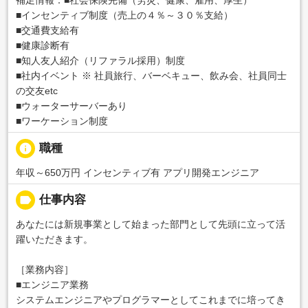
■インセンティブ制度（売上の４％～３０％支給）
■交通費支給有
■健康診断有
■知人友人紹介（リファラル採用）制度
■社内イベント ※ 社員旅行、バーベキュー、飲み会、社員同士
の交友etc
■ウォーターサーバーあり
■ワーケーション制度
info
職種
年収～650万円 インセンティブ有 アプリ開発エンジニア
label
仕事内容
あなたには新規事業として始まった部門として先頭に立って活
躍いただきます。
［業務内容］
■エンジニア業務
システムエンジニアやプログラマーとしてこれまでに培ってき