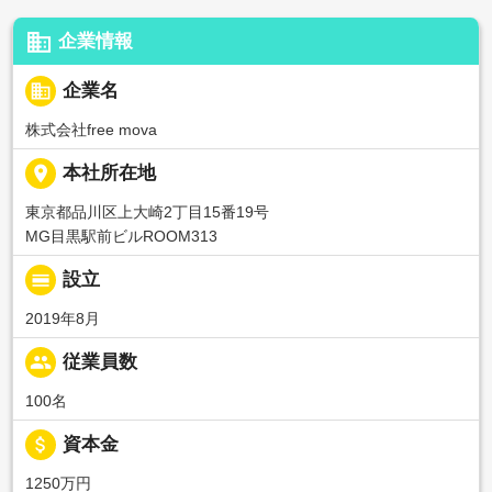
business
企業情報
business
企業名
株式会社free mova
place
本社所在地
東京都品川区上大崎2丁目15番19号
MG目黒駅前ビルROOM313
calendar_view_day
設立
2019年8月
people
従業員数
100名
attach_money
資本金
1250万円