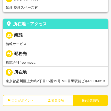
禁煙 喫煙スペース有
place
所在地・アクセス
people
業態
情報サービス
person_pin
勤務先
株式会社free mova
place
所在地
東京都品川区上大崎2丁目15番19号 MG目黒駅前ビルROOM313
flag
person
business
ここがポイント
募集要項
企業情報