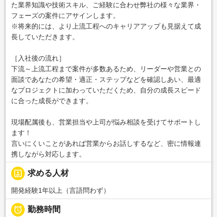
た業界知識や技術スキル、ご経験に合わせ弊社の様々な業界・
フェーズの案件にアサインします。
※将来的には、より上流工程へのキャリアアップも見据えて成
長していただきます。
［入社後の流れ］
下流～上流工程まで案件が多数あるため、リーダーや営業との
面談であなたの希望・適正・ステップなどを確認しあい、最適
なプロジェクトに加わっていただくため、自分の成長スピード
に合った成長ができます。
現場配属後も、営業担当や上司が悩み相談を受けてサポートし
ます！
言いにくいことがあれば営業からお話しするなど、密に情報連
携しながら対応します。
portrait
求める人材
開発経験1年以上（言語問わず）

勤務時間