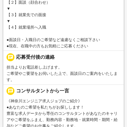
【２】面談（顔合わせ）
▼
【３】就業先での面接
▼
【４】就業場所へ入職
●面談日・入職日のご希望など遠慮なくご相談下さい
●現在、在職中の方もお気軽にご応募ください
chat
応募受付後の連絡
担当よりお電話差し上げます。
ご希望やご要望をお伺いした上で、面談日のご案内をいたしま
す。
message
コンサルタントから一言
《神奈川エンジニア求人ジョブのご紹介》
●あなたのご希望を私たちがお探しします！
豊富な求人データから専任のコンサルタントがあなたのキャリ
アやご希望をふまえ、勤務内容・勤務地・就業時間・期間・給
与などご希望のお仕事をご紹介します。