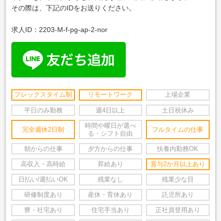
その際は、下記のIDをお送りください。
求人ID：2203-M-f-pg-ap-2-nor
フレックスタイム制
リモートワーク
上場企業
平日のみ勤務
週4日以上
土日祝休み
時間や曜日が選べ
完全週休2日制
フルタイムの仕事
る・シフト自由
朝からの仕事
夕方からの仕事
扶養内勤務OK
高収入・高時給
昇給あり
賞与2か月以上あり
日払い/週払いOK
残業なし
残業少な目
研修制度あり
産休・育休あり
託児所あり
寮・社宅あり
住宅手当あり
正社員登用あり