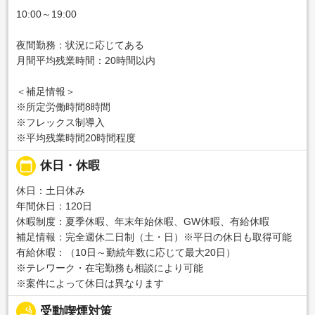
10:00～19:00
夜間勤務：状況に応じてある
月間平均残業時間：20時間以内
＜補足情報＞
※所定労働時間8時間
※フレックス制導入
※平均残業時間20時間程度
calendar_today
休日・休暇
休日：土日休み
年間休日：120日
休暇制度：夏季休暇、年末年始休暇、GW休暇、有給休暇
補足情報：完全週休二日制（土・日）※平日の休日も取得可能
有給休暇：（10日～勤続年数に応じて最大20日）
※テレワーク・在宅勤務も相談により可能
※案件によって休日は異なります
smoking_rooms
受動喫煙対策