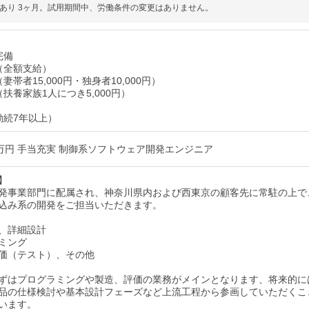
あり 3ヶ月。試用期間中、労働条件の変更はありません。
完備
（全額支給）
妻帯者15,000円・独身者10,000円）
扶養家族1人につき5,000円）
勤続7年以上）
0万円 手当充実 制御系ソフトウェア開発エンジニア
】
発事業部門に配属され、神奈川県内および西東京の顧客先に常駐の上で
込み系の開発をご担当いただきます。
、詳細設計
ミング
価（テスト）、その他
ずはプログラミングや製造、評価の業務がメインとなります、将来的に
品の仕様検討や基本設計フェーズなど上流工程から参画していただくこ
います。