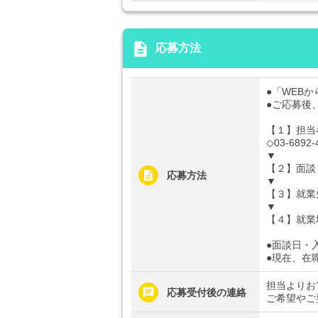
description
応募方法
●「WEB
●ご応募後
【１】担当
◇03-6892-
▼
【２】面談
応募方法
▼
【３】就業
▼
【４】就業
●面談日・
●現在、在
担当よりお
応募受付後の連絡
ご希望やご