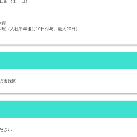
2日制（土・日）
休暇
休暇（入社半年後に10日付与。最大20日）
浜市緑区
ださい