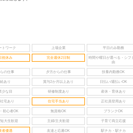
ートワーク
上場企業
平日のみ勤務
日祝休み
完全週休2日制
時間や曜日が選べる・シフ
由
らの仕事
夕方からの仕事
扶養内勤務OK
給あり
賞与2か月以上あり
日払い/週払いOK
業少な目
研修制度あり
産休・育休あり
社宅あり
住宅手当あり
正社員登用あり
・初心者OK
無資格OK
ブランクOK
/短大生歓迎
主婦/主夫歓迎
子育て両立応援
験者優遇
友達と応募OK
駅チカ・駅ナカ