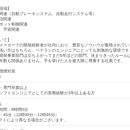
領域】
関連（自動ブレーキシステム、自動走行システム等）
信関連
ボット制御関連
、宇宙関連
いて】
メーカーでの開発経験者が社内におり、豊富なノウハウが蓄積されてい
浅い方はもちろん、ベテランのエンジニアにとっても刺激的な環境です
開発事業部門は立ち上がってまだ5年ほどの部門。決まりきったルール
年数も関係ありません。手を挙げた人を最大限に尊重する社風です。
喫煙対策
）
・専門卒業以上
ソフトエンジニアとしての実務経験が3年以上ある方
5
時間：8時間0分
45分（12時00分～12時45分）
クトにより異なる場合がございます。