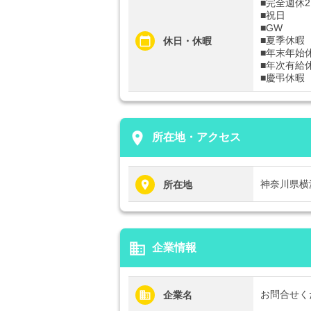
■完全週休
■祝日
■GW
■夏季休暇
休日・休暇
■年末年始
■年次有給
■慶弔休暇
place
所在地・アクセス
神奈川県横
所在地
business
企業情報
お問合せく
企業名