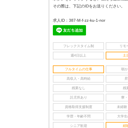
その際は、下記のIDをお送りください。
求人ID：387-M-f-zz-ku-1-nor
フレックスタイム制
リモ
週4日以上
土
フルタイムの仕事
朝か
高収入・高時給
昇
残業なし
残
託児所あり
寮・
資格取得支援制度
未経験
学歴・年齢不問
大学生
シニア歓迎
経