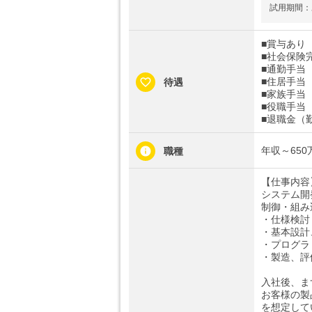
試用期間：
■賞与あり
■社会保険
■通勤手当
■住居手当（
待遇
■家族手当（
■役職手当
■退職金（
年収～65
職種
【仕事内容
システム開
制御・組み
・仕様検討
・基本設計
・プログラ
・製造、評
入社後、ま
お客様の製
を想定して