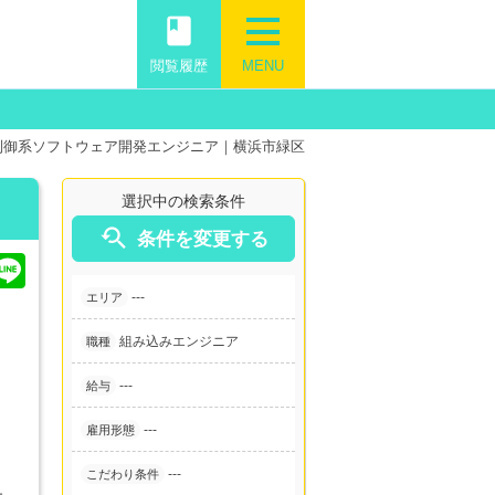
book
閲覧履歴
MENU
制御系ソフトウェア開発エンジニア｜横浜市緑区
選択中の検索条件

条件を変更する
---
エリア
組み込みエンジニア
職種
---
給与
---
雇用形態
---
こだわり条件