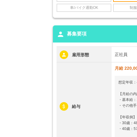
車/バイク通勤OK
制服
person
募集要項
正社員
雇用形態
月給 220,0
想定年収：4
【月給の内
・基本給：22
・その他手当
給与
【年収例】
・30歳：
・40歳：