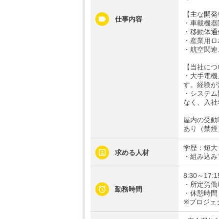
【主な開発
仕事内容
・車載機器
・移動体通
・産業用ロ
・航空関連
【当社につ
・大手電機
す。経験が
・システム
なく、入社
屋内の受動
あり（禁煙
学歴：短大
求める人材
・組み込み
8:30～17:1
・所定労働
勤務時間
・休憩時間：
※プロジェ