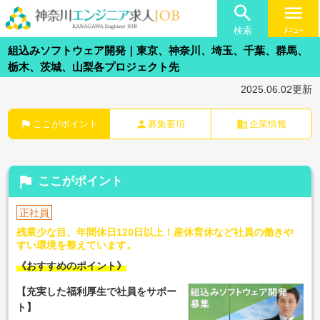

menu
検索
ﾒﾆｭｰ
組込みソフトウェア開発｜東京、神奈川、埼玉、千葉、群馬、
栃木、茨城、山梨各プロジェクト先
2025.06.02更新
flag
person
business
ここがポイント
募集要項
企業情報
flag
ここがポイント
正社員
残業少な目、年間休日120日以上！産休育休など社員の働きや
すい環境を整えています。
《おすすめのポイント》
【充実した福利厚生で社員をサポー
ト】