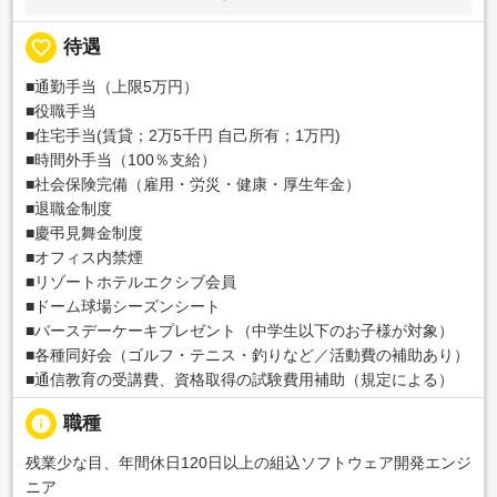
favorite_border
待遇
■通勤手当（上限5万円）
■役職手当
■住宅手当(賃貸；2万5千円 自己所有；1万円)
■時間外手当（100％支給）
■社会保険完備（雇用・労災・健康・厚生年金）
■退職金制度
■慶弔見舞金制度
■オフィス内禁煙
■リゾートホテルエクシブ会員
■ドーム球場シーズンシート
■バースデーケーキプレゼント（中学生以下のお子様が対象）
■各種同好会（ゴルフ・テニス・釣りなど／活動費の補助あり）
■通信教育の受講費、資格取得の試験費用補助（規定による）
info
職種
残業少な目、年間休日120日以上の組込ソフトウェア開発エンジ
ニア