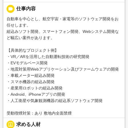
label
仕事内容
自動車を中心とし、航空宇宙・家電等のソフトウェア開発をお
任せします。
組込みソフト開発、スマートフォン開発、Webシステム開発な
ど幅広い案件があります。
【具体的なプロジェクト例】
・VR／ARを活用した自動運転技術の研究開発
・EVモデルベース開発
・地震対策用Webアプリケーション及びファームウェアの開発
・車載メーター組込み開発
・スマホ機器の組込み開発
・産業用ロボットの組込み開発
・Android、iPhoneアプリの開発
・人工衛星や気象観測機器の組込系ソフトウェア開発
受動喫煙対策：あり 敷地内全面禁煙
portrait
求める人材