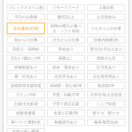
フレックスタイム制
リモートワーク
上場企業
平日のみ勤務
週4日以上
土日祝休み
時間や曜日が選べ
完全週休2日制
フルタイムの仕事
る・シフト自由
朝からの仕事
夕方からの仕事
扶養内勤務OK
高収入・高時給
昇給あり
賞与2か月以上あり
日払い/週払いOK
残業なし
残業少な目
研修制度あり
産休・育休あり
託児所あり
寮・社宅あり
住宅手当あり
正社員登用あり
資格取得支援制度
未経験・初心者OK
無資格OK
ブランクOK
学歴・年齢不問
大学生/短大生歓迎
主婦/主夫歓迎
子育て両立応援
シニア歓迎
経験者優遇
友達と応募OK
駅チカ・駅ナカ
車/バイク通勤OK
制服貸与あり
服装/髪型自由
女性が多い職場