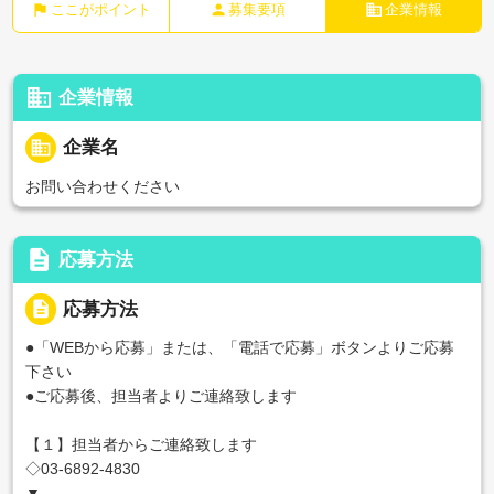
flag
person
business
ここがポイント
募集要項
企業情報
business
企業情報
business
企業名
お問い合わせください
description
応募方法
description
応募方法
●「WEBから応募」または、「電話で応募」ボタンよりご応募
下さい
●ご応募後、担当者よりご連絡致します
【１】担当者からご連絡致します
◇03-6892-4830
▼