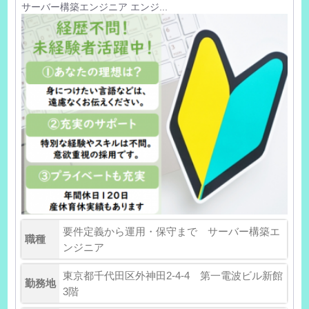
サーバー構築エンジニア エンジ...
要件定義から運用・保守まで サーバー構築エ
職種
ンジニア
東京都千代田区外神田2-4-4 第一電波ビル新館
勤務地
3階