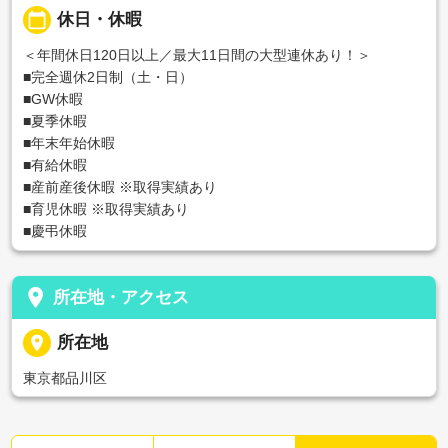
calendar_today
休日・休暇
＜年間休日120日以上／最大11日間の大型連休あり！＞
■完全週休2日制（土・日）
■GW休暇
■夏季休暇
■年末年始休暇
■有給休暇
■産前産後休暇 ※取得実績あり
■育児休暇 ※取得実績あり
■慶弔休暇
place
所在地・アクセス
place
所在地
東京都品川区