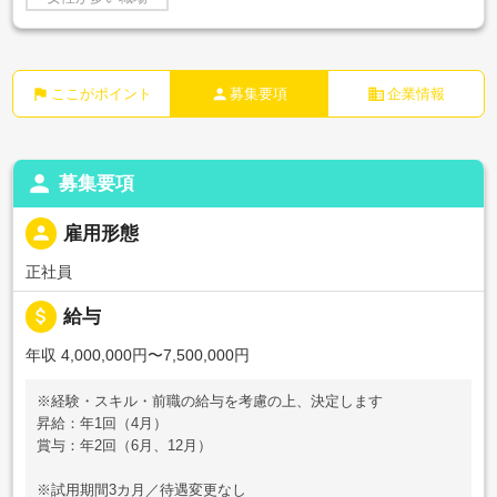
flag
person
business
ここがポイント
募集要項
企業情報
person
募集要項
person
雇用形態
正社員
attach_money
給与
年収 4,000,000円〜7,500,000円
※経験・スキル・前職の給与を考慮の上、決定します
昇給：年1回（4月）
賞与：年2回（6月、12月）
※試用期間3カ月／待遇変更なし