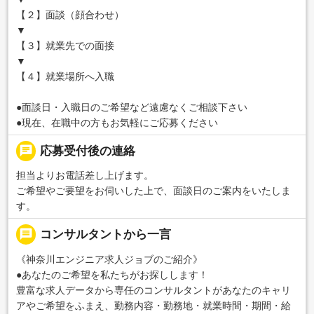
【２】面談（顔合わせ）
▼
【３】就業先での面接
▼
【４】就業場所へ入職
●面談日・入職日のご希望など遠慮なくご相談下さい
●現在、在職中の方もお気軽にご応募ください
chat
応募受付後の連絡
担当よりお電話差し上げます。
ご希望やご要望をお伺いした上で、面談日のご案内をいたしま
す。
message
コンサルタントから一言
《神奈川エンジニア求人ジョブのご紹介》
●あなたのご希望を私たちがお探しします！
豊富な求人データから専任のコンサルタントがあなたのキャリ
アやご希望をふまえ、勤務内容・勤務地・就業時間・期間・給