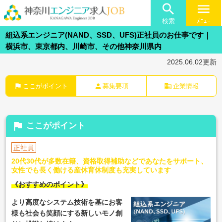

menu
検索
ﾒﾆｭｰ
組込系エンジニア(NAND、SSD、UFS)正社員のお仕事です｜
横浜市、東京都内、川崎市、その他神奈川県内
2025.06.02更新
flag
person
business
ここがポイント
募集要項
企業情報
flag
ここがポイント
正社員
20代30代が多数在籍、資格取得補助などであなたをサポート、
女性でも長く働ける産休育休制度も充実しています
《おすすめのポイント》
より高度なシステム技術を基にお客
様も社会も笑顔にする新しいモノ創