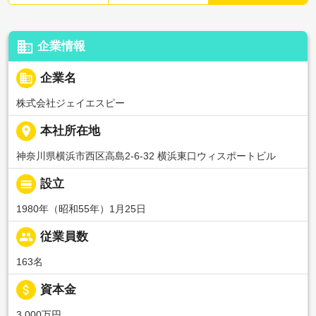
business
企業情報
business
企業名
株式会社ジェイエスピー
place
本社所在地
神奈川県横浜市西区高島2-6-32 横浜東口ウィスポートビル
calendar_view_day
設立
1980年（昭和55年）1月25日
people
従業員数
163名
attach_money
資本金
3,000万円