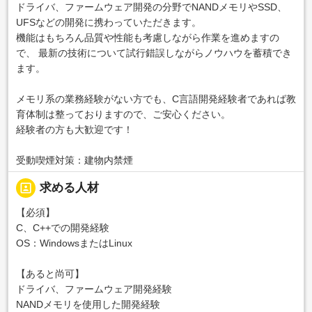
ドライバ、ファームウェア開発の分野でNANDメモリやSSD、
UFSなどの開発に携わっていただきます。
機能はもちろん品質や性能も考慮しながら作業を進めますの
で、 最新の技術について試行錯誤しながらノウハウを蓄積でき
ます。
メモリ系の業務経験がない方でも、C言語開発経験者であれば教
育体制は整っておりますので、ご安心ください。
経験者の方も大歓迎です！
受動喫煙対策：建物内禁煙
portrait
求める人材
【必須】
C、C++での開発経験
OS：WindowsまたはLinux
【あると尚可】
ドライバ、ファームウェア開発経験
NANDメモリを使用した開発経験