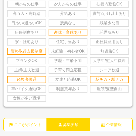
朝からの仕事
夕方からの仕事
扶養内勤務OK
高収入・高時給
昇給あり
賞与2か月以上あり
日払い/週払いOK
残業なし
残業少な目
研修制度あり
産休・育休あり
託児所あり
寮・社宅あり
住宅手当あり
正社員登用あり
資格取得支援制度
未経験・初心者OK
無資格OK
ブランクOK
学歴・年齢不問
大学生/短大生歓迎
主婦/主夫歓迎
子育て両立応援
シニア歓迎
経験者優遇
友達と応募OK
駅チカ・駅ナカ
車/バイク通勤OK
制服貸与あり
服装/髪型自由
女性が多い職場
flag
person
business
ここがポイント
募集要項
企業情報