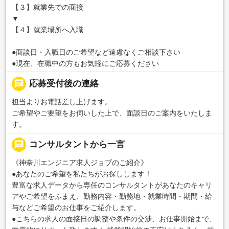
【３】就業先での面接
▼
【４】就業場所へ入職
●面談日・入職日のご希望など遠慮なくご相談下さい
●現在、在職中の方もお気軽にご応募ください
chat
応募受付後の連絡
担当よりお電話差し上げます。
ご希望やご要望をお伺いした上で、面談日のご案内をいたしま
す。
message
コンサルタントから一言
《神奈川エンジニア求人ジョブのご紹介》
●あなたのご希望を私たちがお探しします！
豊富な求人データから専任のコンサルタントがあなたのキャリ
アやご希望をふまえ、勤務内容・勤務地・就業時間・期間・給
与などご希望のお仕事をご紹介します。
●こちらの求人の面接日の調整や条件の交渉、お仕事開始まで、