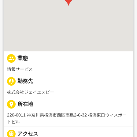
people
業態
情報サービス
person_pin
勤務先
株式会社ジェイエスピー
place
所在地
220-0011 神奈川県横浜市西区高島2-6-32 横浜東口ウィスポー
トビル

アクセス