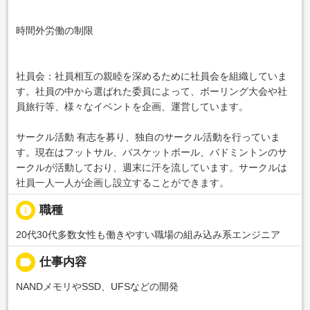
時間外労働の制限
社員会：社員相互の親睦を深めるために社員会を組織していま
す。社員の中から選ばれた委員によって、ボーリング大会や社
員旅行等、様々なイベントを企画、運営しています。
サークル活動 有志を募り、独自のサークル活動を行っていま
す。現在はフットサル、バスケットボール、バドミントンのサ
ークルが活動しており、週末に汗を流しています。サークルは
社員一人一人が企画し設立することができます。
info
職種
20代30代多数女性も働きやすい職場の組み込み系エンジニア
label
仕事内容
NANDメモリやSSD、UFSなどの開発