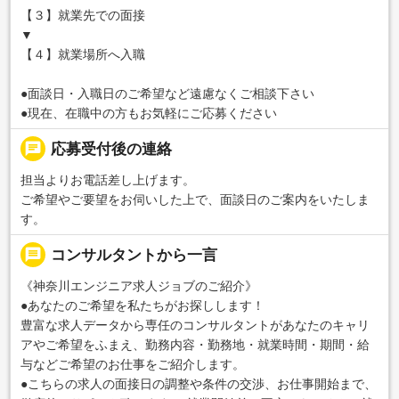
【３】就業先での面接
▼
【４】就業場所へ入職
●面談日・入職日のご希望など遠慮なくご相談下さい
●現在、在職中の方もお気軽にご応募ください
chat
応募受付後の連絡
担当よりお電話差し上げます。
ご希望やご要望をお伺いした上で、面談日のご案内をいたしま
す。
message
コンサルタントから一言
《神奈川エンジニア求人ジョブのご紹介》
●あなたのご希望を私たちがお探しします！
豊富な求人データから専任のコンサルタントがあなたのキャリ
アやご希望をふまえ、勤務内容・勤務地・就業時間・期間・給
与などご希望のお仕事をご紹介します。
●こちらの求人の面接日の調整や条件の交渉、お仕事開始まで、