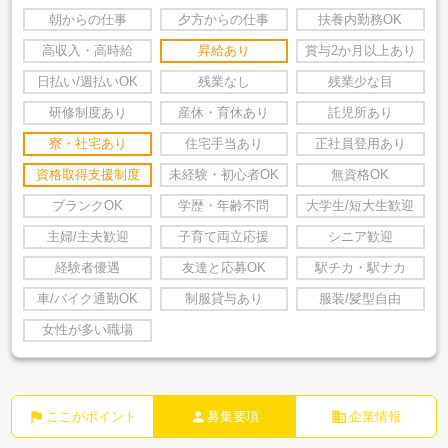
朝からの仕事
夕方からの仕事
扶養内勤務OK
高収入・高時給
昇給あり
賞与2か月以上あり
日払い/週払いOK
残業なし
残業少な目
研修制度あり
産休・育休あり
託児所あり
寮・社宅あり
住宅手当あり
正社員登用あり
資格取得支援制度
未経験・初心者OK
無資格OK
ブランクOK
学歴・年齢不問
大学生/短大生歓迎
主婦/主夫歓迎
子育て両立応援
シニア歓迎
経験者優遇
友達と応募OK
駅チカ・駅ナカ
車/バイク通勤OK
制服貸与あり
服装/髪型自由
女性が多い職場
flag
person
business
ここがポイント
募集要項
企業情報