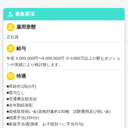
person
募集要項
person
雇用形態
正社員
attach_money
給与
年収 4,000,000円〜8,000,000円
※※800万以上の際もポジショ
ンや実績により検討致します。
favorite_border
待遇
■昇給年1回(4月)
■賞与なし
■交通費全額支給
■永年勤続表彰
■資格取得祝い金(資格対象約100種、試験費用及び祝い金)
■残業手当(35H分)
■家族手当(配偶者、お子様別々に手当付与)