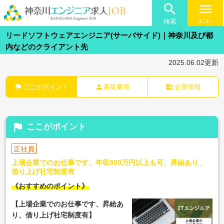

menu
検索
ﾒﾆｭｰ
リードソフトウェアエンジニア(サーバサイド)｜神奈川及び都
内などのクライアント先
2025.06.02更新
flag
person
business
ここがポイント
募集要項
企業情報
flag
ここがポイント
正社員
上場企業でのお仕事です、年収800万円以上も可、昇給あり、
借り上げ社宅制度有
《おすすめのポイント》
【上場企業でのお仕事です、昇給あ
り、借り上げ社宅制度有】