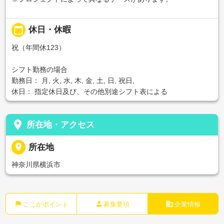
calendar_today
休日・休暇
祝（年間休123）
シフト勤務の場合
勤務日： 月, 火, 水, 木, 金, 土, 日, 祝日,
休日： 指定休日及び、その他別途シフト表による
place
所在地・アクセス
place
所在地
神奈川県横浜市
flag
person
business
ここがポイント
募集要項
企業情報