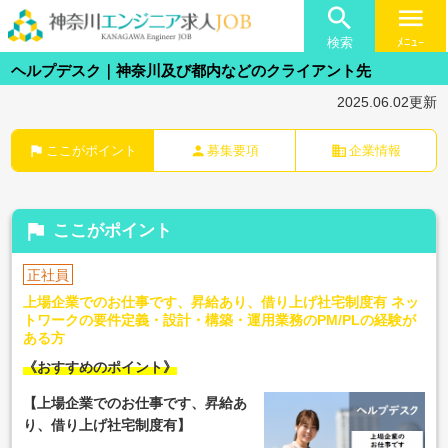

menu
検索
ﾒﾆｭｰ
ヘルプデスク｜神奈川及び都内などのクライアント先
2025.06.02更新
flag
person
business
ここがポイント
募集要項
企業情報
flag
ここがポイント
正社員
上場企業でのお仕事です、昇給あり、借り上げ社宅制度有 ネッ
トワークの要件定義・設計・構築・運用業務のPM/PLの経験が
ある方
《おすすめのポイント》
【上場企業でのお仕事です、昇給あ
り、借り上げ社宅制度有】