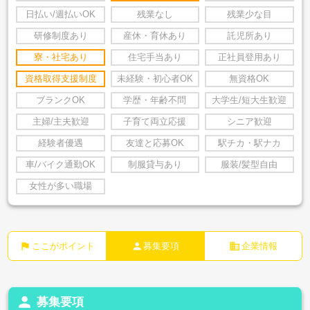
日払い/週払いOK
残業なし
残業少な目
研修制度あり
産休・育休あり
託児所あり
寮・社宅あり
住宅手当あり
正社員登用あり
資格取得支援制度
未経験・初心者OK
無資格OK
ブランクOK
学歴・年齢不問
大学生/短大生歓迎
主婦/主夫歓迎
子育て両立応援
シニア歓迎
経験者優遇
友達と応募OK
駅チカ・駅ナカ
車/バイク通勤OK
制服貸与あり
服装/髪型自由
女性が多い職場
flag
person
business
ここがポイント
募集要項
企業情報
person
募集要項