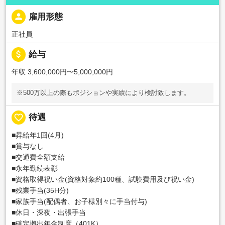
person
雇用形態
正社員
attach_money
給与
年収 3,600,000円〜5,000,000円
※500万以上の際もポジションや実績により検討致します。
favorite_border
待遇
■昇給年1回(4月)
■賞与なし
■交通費全額支給
■永年勤続表彰
■資格取得祝い金(資格対象約100種、試験費用及び祝い金)
■残業手当(35H分)
■家族手当(配偶者、お子様別々に手当付与)
■休日・深夜・出張手当
■確定拠出年金制度（401K）