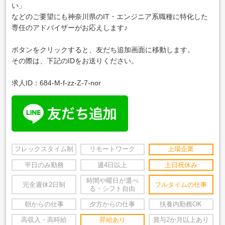
い」
などのご要望にも神奈川県のIT・エンジニア系職種に特化した
専任のアドバイザーがお応えします♪
ボタンをクリックすると、友だち追加画面に移動します。
その際は、下記のIDをお送りください。
求人ID：684-M-f-zz-Z-7-nor
フレックスタイム制
リモートワーク
上場企業
平日のみ勤務
週4日以上
土日祝休み
時間や曜日が選べ
完全週休2日制
フルタイムの仕事
る・シフト自由
朝からの仕事
夕方からの仕事
扶養内勤務OK
高収入・高時給
昇給あり
賞与2か月以上あり