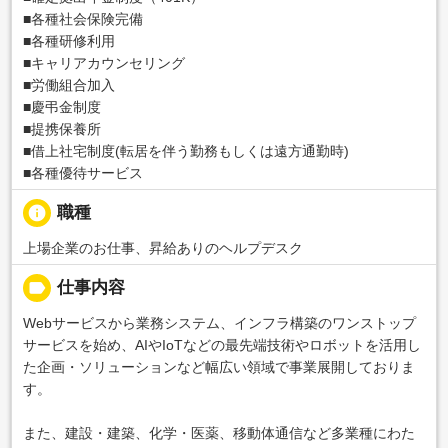
■各種社会保険完備
■各種研修利用
■キャリアカウンセリング
■労働組合加入
■慶弔金制度
■提携保養所
■借上社宅制度(転居を伴う勤務もしくは遠方通勤時)
■各種優待サービス
info
職種
上場企業のお仕事、昇給ありのヘルプデスク
label
仕事内容
Webサービスから業務システム、インフラ構築のワンストップ
サービスを始め、AIやIoTなどの最先端技術やロボットを活用し
た企画・ソリューションなど幅広い領域で事業展開しておりま
す。
また、建設・建築、化学・医薬、移動体通信など多業種にわた