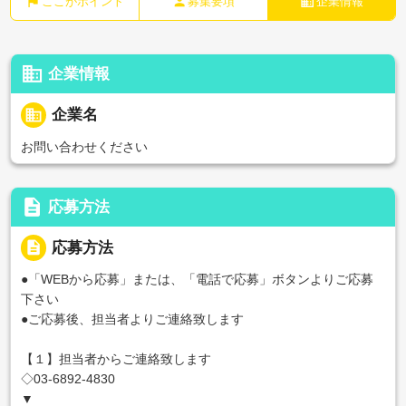
flag
person
business
ここがポイント
募集要項
企業情報
business
企業情報
business
企業名
お問い合わせください
description
応募方法
description
応募方法
●「WEBから応募」または、「電話で応募」ボタンよりご応募
下さい
●ご応募後、担当者よりご連絡致します
【１】担当者からご連絡致します
◇03-6892-4830
▼