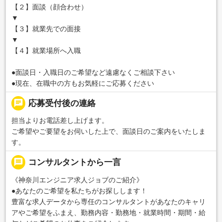
【２】面談（顔合わせ）
▼
【３】就業先での面接
▼
【４】就業場所へ入職
●面談日・入職日のご希望など遠慮なくご相談下さい
●現在、在職中の方もお気軽にご応募ください
chat
応募受付後の連絡
担当よりお電話差し上げます。
ご希望やご要望をお伺いした上で、面談日のご案内をいたしま
す。
message
コンサルタントから一言
《神奈川エンジニア求人ジョブのご紹介》
●あなたのご希望を私たちがお探しします！
豊富な求人データから専任のコンサルタントがあなたのキャリ
アやご希望をふまえ、勤務内容・勤務地・就業時間・期間・給