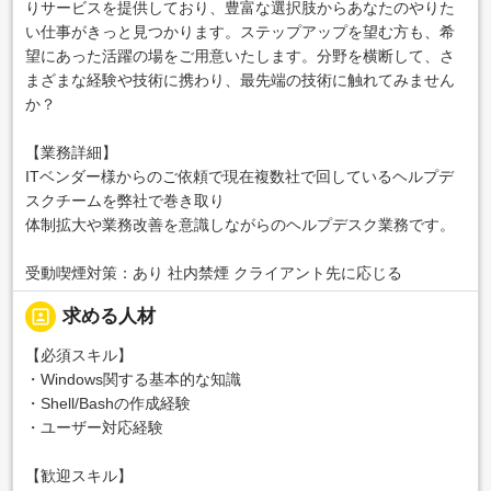
りサービスを提供しており、豊富な選択肢からあなたのやりた
い仕事がきっと見つかります。ステップアップを望む方も、希
望にあった活躍の場をご用意いたします。分野を横断して、さ
まざまな経験や技術に携わり、最先端の技術に触れてみません
か？
【業務詳細】
ITベンダー様からのご依頼で現在複数社で回しているヘルプデ
スクチームを弊社で巻き取り
体制拡大や業務改善を意識しながらのヘルプデスク業務です。
受動喫煙対策：あり 社内禁煙 クライアント先に応じる
portrait
求める人材
【必須スキル】
・Windows関する基本的な知識
・Shell/Bashの作成経験
・ユーザー対応経験
【歓迎スキル】