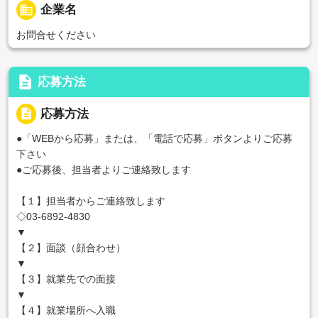
business
企業名
お問合せください
description
応募方法
description
応募方法
●「WEBから応募」または、「電話で応募」ボタンよりご応募
下さい
●ご応募後、担当者よりご連絡致します
【１】担当者からご連絡致します
◇03-6892-4830
▼
【２】面談（顔合わせ）
▼
【３】就業先での面接
▼
【４】就業場所へ入職