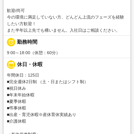
歓迎/尚可
今の環境に満足していない方、どんどん上流のフェーズを経験
したい方歓迎！
また半年以上先でも構いません。入社日はご相談ください。

勤務時間
9:00～18:00（休憩：60分）
calendar_today
休日・休暇
年間休日：125日
■完全週休2日制 （土・日またはシフト制）
■祝日休み
■年末年始休暇
■夏季休暇
■弔事休暇
■出産・育児休暇※産休育休実績あり
■介護休暇