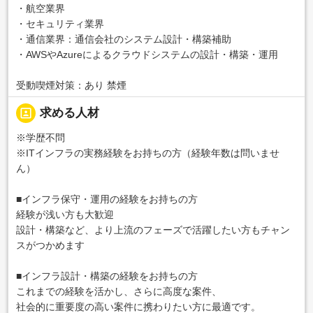
・航空業界
・セキュリティ業界
・通信業界：通信会社のシステム設計・構築補助
・AWSやAzureによるクラウドシステムの設計・構築・運用
受動喫煙対策：あり 禁煙
portrait
求める人材
※学歴不問
※ITインフラの実務経験をお持ちの方（経験年数は問いませ
ん）
■インフラ保守・運用の経験をお持ちの方
経験が浅い方も大歓迎
設計・構築など、より上流のフェーズで活躍したい方もチャン
スがつかめます
■インフラ設計・構築の経験をお持ちの方
これまでの経験を活かし、さらに高度な案件、
社会的に重要度の高い案件に携わりたい方に最適です。