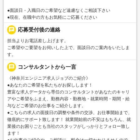
●面談日・入職日のご希望など遠慮なくご相談下さい
●現在、在職中の方もお気軽にご応募ください
chat
応募受付後の連絡
担当よりお電話差し上げます。
ご希望やご要望をお伺いした上で、面談日のご案内をいたしま
す。
message
コンサルタントから一言
《神奈川エンジニア求人ジョブのご紹介》
●あなたのご希望を私たちがお探しします！
豊富な求人データから専任のコンサルタントがあなたのキャリ
アやご希望をふまえ、勤務内容・勤務地・就業時間・期間・給
与などご希望のお仕事をご紹介します。
●こちらの求人の面接日の調整や条件の交渉、お仕事開始まで、
徹底的にサポート致します！ 就業開始前の不安はもちろん、就
業後のお困りごとも当社のスタッフがしっかりとフォロー致し
ます！
●お仕事のご紹介や、ご相談に、料金は一切かかりませんので、