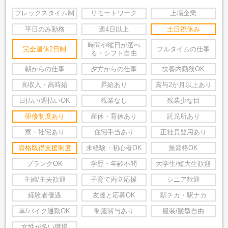
フレックスタイム制
リモートワーク
上場企業
平日のみ勤務
週4日以上
土日祝休み
時間や曜日が選べ
完全週休2日制
フルタイムの仕事
る・シフト自由
朝からの仕事
夕方からの仕事
扶養内勤務OK
高収入・高時給
昇給あり
賞与2か月以上あり
日払い/週払いOK
残業なし
残業少な目
研修制度あり
産休・育休あり
託児所あり
寮・社宅あり
住宅手当あり
正社員登用あり
資格取得支援制度
未経験・初心者OK
無資格OK
ブランクOK
学歴・年齢不問
大学生/短大生歓迎
主婦/主夫歓迎
子育て両立応援
シニア歓迎
経験者優遇
友達と応募OK
駅チカ・駅ナカ
車/バイク通勤OK
制服貸与あり
服装/髪型自由
女性が多い職場