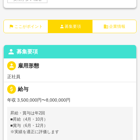
flag
person
business
ここがポイント
募集要項
企業情報
person
募集要項
person
雇用形態
正社員
attach_money
給与
年収 3,500,000円〜8,000,000円
昇給・賞与は年2回
■昇給（4月・10月）
■賞与（6月・12月）
※実績を適正に評価します