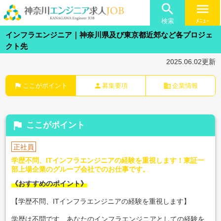

menu
検索
ﾒﾆｭｰ
インフラエンジニア｜神奈川県及び東京都近郊など各プロジェ
クト先
2025.06.02更新
flag
person
business
ここがポイント
募集要項
企業情報
flag
ここがポイント
正社員
学歴不問、ITインフラエンジニアの経験を重視します！東証一
部上場企業のグループ会社でのお仕事です。
《おすすめのポイント》
【学歴不問、ITインフラエンジニアの経験を重視します】
学歴は不問です、あなたのインフラエンジニアとしての経験を