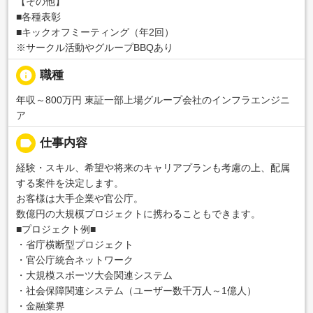
【その他】
■各種表彰
■キックオフミーティング（年2回）
※サークル活動やグループBBQあり
info
職種
年収～800万円 東証一部上場グループ会社のインフラエンジニ
ア
label
仕事内容
経験・スキル、希望や将来のキャリアプランも考慮の上、配属
する案件を決定します。
お客様は大手企業や官公庁。
数億円の大規模プロジェクトに携わることもできます。
■プロジェクト例■
・省庁横断型プロジェクト
・官公庁統合ネットワーク
・大規模スポーツ大会関連システム
・社会保障関連システム（ユーザー数千万人～1億人）
・金融業界