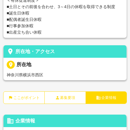
＜有休促進制度＞
■土日とその前後を合わせ、3～4日の休暇を取得できる制度
■誕生日休暇
■配偶者誕生日休暇
■行事参加休暇
■出産立ち合い休暇
place
所在地・アクセス
place
所在地
神奈川県横浜市西区
flag
person
business
ここがポイント
募集要項
企業情報
business
企業情報