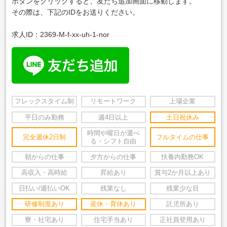
ボタンをクリックすると、友だち追加画面に移動します。
その際は、下記のIDをお送りください。
求人ID：2369-M-f-xx-uh-1-nor
フレックスタイム制
リモートワーク
上場企業
平日のみ勤務
週4日以上
土日祝休み
時間や曜日が選べ
完全週休2日制
フルタイムの仕事
る・シフト自由
朝からの仕事
夕方からの仕事
扶養内勤務OK
高収入・高時給
昇給あり
賞与2か月以上あり
日払い/週払いOK
残業なし
残業少な目
研修制度あり
産休・育休あり
託児所あり
寮・社宅あり
住宅手当あり
正社員登用あり