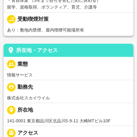
・育自休業 （3年まで自らを育むために休める）
留学、資格取得、ボランティア、育児、介護等
smoking_rooms
受動喫煙対策
あり：敷地内禁煙、屋内喫煙可能場所有
place
所在地・アクセス
people
業態
情報サービス
person_pin
勤務先
株式会社スカイウイル
place
所在地
141-0001 東京都品川区北品川5-9-11 大崎MTビル10F

アクセス