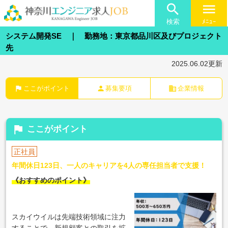

menu
検索
ﾒﾆｭｰ
システム開発SE ｜ 勤務地：東京都品川区及びプロジェクト
先
2025.06.02更新
flag
person
business
ここがポイント
募集要項
企業情報
flag
ここがポイント
正社員
年間休日123日、一人のキャリアを4人の専任担当者で支援！
《おすすめのポイント》
スカイウイルは先端技術領域に注力
することで、新規顧客との取引を拡