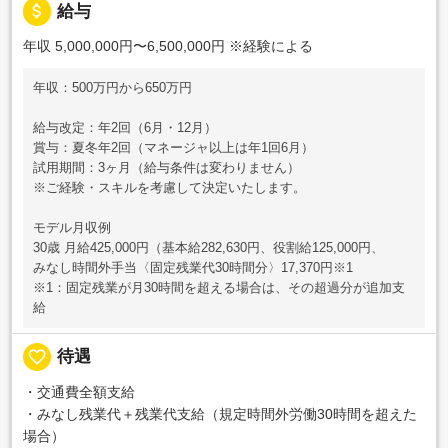
attach_money
給与
年収 5,000,000円〜6,500,000円
※経験による
年収：500万円から650万円
給与改定：年2回（6月・12月）
賞与：夏冬年2回（マネージャ以上は年1回6月）
試用期間：3ヶ月（給与条件は変わりません）
※ご経験・スキルを考慮して決定いたします。
モデル月収例
30歳 月給425,000円（基本給282,630円、役割給125,000円、
みなし時間外手当〈固定残業代30時間分〉17,370円※1
※1：固定残業が月30時間を超える場合は、その超過分が追加支
給
favorite_border
待遇
・交通費全額支給
・みなし残業代＋残業代支給（規定時間外労働30時間を超えた
場合）