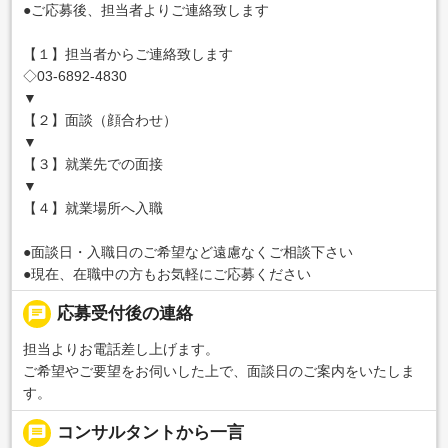
●ご応募後、担当者よりご連絡致します
【１】担当者からご連絡致します
◇03-6892-4830
▼
【２】面談（顔合わせ）
▼
【３】就業先での面接
▼
【４】就業場所へ入職
●面談日・入職日のご希望など遠慮なくご相談下さい
●現在、在職中の方もお気軽にご応募ください
chat
応募受付後の連絡
担当よりお電話差し上げます。
ご希望やご要望をお伺いした上で、面談日のご案内をいたしま
す。
message
コンサルタントから一言