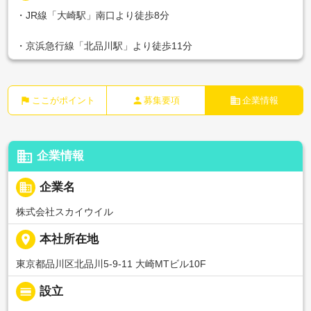
・JR線「大崎駅」南口より徒歩8分
・京浜急行線「北品川駅」より徒歩11分
flag
person
business
ここがポイント
募集要項
企業情報
business
企業情報
business
企業名
株式会社スカイウイル
place
本社所在地
東京都品川区北品川5-9-11 大崎MTビル10F
calendar_view_day
設立