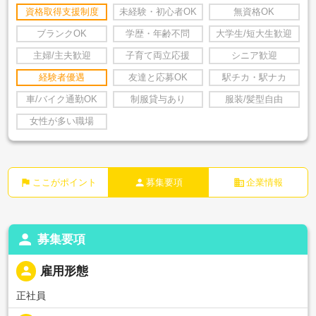
資格取得支援制度
未経験・初心者OK
無資格OK
ブランクOK
学歴・年齢不問
大学生/短大生歓迎
主婦/主夫歓迎
子育て両立応援
シニア歓迎
経験者優遇
友達と応募OK
駅チカ・駅ナカ
車/バイク通勤OK
制服貸与あり
服装/髪型自由
女性が多い職場
flag
person
business
ここがポイント
募集要項
企業情報
person
募集要項
person
雇用形態
正社員