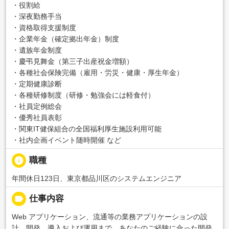
・役割給
・深夜勤務手当
・資格取得支援制度
・企業年金（確定拠出年金）制度
・遺族年金制度
・慶弔見舞金（第三子出産祝金増額）
・各種社会保険完備（雇用・労災・健康・厚生年金）
・定期健康診断
・各種研修制度（研修・勉強会には軽食付）
・社員定例総会
・優秀社員表彰
・関東IT健保組合の全国福利厚生施設利用可能
・社内企画イベント随時開催 など
info
職種
年間休日123日、東京都品川区のシステムエンジニア
label
仕事内容
Web アプリケーション、流通等の業務アプリケーションの設
計、開発、導入および運用まで、あなたのご経験に合った開発