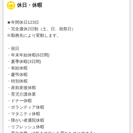
calendar_today
休日・休暇
★年間休日123日
・完全週休2日制（土、日、祝祭日）
※勤務先により変動します。
・祝日
・年末年始休暇(6日間)
・夏季休暇(3日間)
・有給休暇
・慶弔休暇
・特別休暇
・産前産後休暇
・育児介護休業
・ドナー休暇
・ボランティア休暇
・マタニティ休暇
・障がい者通院休暇
・リフレッシュ休暇