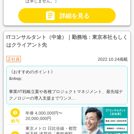
は準じません。）

詳細を見る
ITコンサルタント（中途）｜勤務地：東京本社もしく
はクライアント先
正社員
2022.10.24掲載
《おすすめのポイント》
&nbsp;
事業/IT戦略立案や各種プロジェクトマネジメント、最先端テ
クノロジーの導入支援までワンス...

年俸 4,000,000円〜
20,000,000円
給与
東京メトロ 日比谷線・都営
地下鉄 浅草線「東銀座駅」