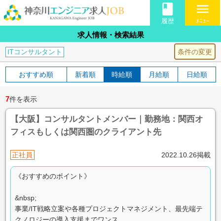
book
menu
履歴
ﾒﾆｭｰ
求人情報・検索結果
条件の変更
ITコンサルタント
おすすめ順
新着順
時給順
月給順
日給順
7
件を表示
【大阪】コンサルタントメンバー｜勤務地：関西オ
フィスもしくは関西圏のクライアント先
正社員
2022.10.26掲載
《おすすめのポイント》
&nbsp;
事業/IT戦略立案や各種プロジェクトマネジメント、最先端テ
クノロジーの導入支援までワンス...