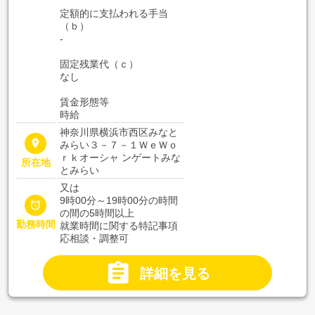
定額的に支払われる手当
（ｂ）
-
固定残業代（ｃ）
なし
賃金形態等
時給
神奈川県横浜市西区みなと
place
みらい３－７－１ＷｅＷｏ
ｒｋオーシャ ンゲートみな
所在地
とみらい
又は
9時00分～19時00分の時間

の間の5時間以上
勤務時間
就業時間に関する特記事項
応相談・調整可

詳細を見る