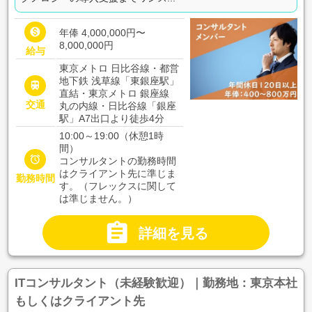

年俸 4,000,000円〜
8,000,000円
給与
東京メトロ 日比谷線・都営
地下鉄 浅草線「東銀座駅」

直結・東京メトロ 銀座線
交通
丸の内線・日比谷線「銀座
駅」A7出口より徒歩4分
10:00～19:00（休憩1時
間）

コンサルタントの勤務時間
はクライアント先に準じま
勤務時間
す。（フレックスに関して
は準じません。）

詳細を見る
ITコンサルタント（未経験歓迎）｜勤務地：東京本社
もしくはクライアント先