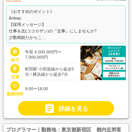
《おすすめのポイント》
&nbsp;
【採用メッセージ】
仕事を志(ココロザシ)の『志事』にしませんか?
少数精鋭だからこ...

年収 4,000,000円〜
7,000,000円
給与

町田駅 小田急線から徒歩5
分 / 横浜線から徒歩7分
交通

9:00〜18:00
勤務時間

詳細を見る
プログラマー｜勤務地：東京都新宿区 都内近郊客