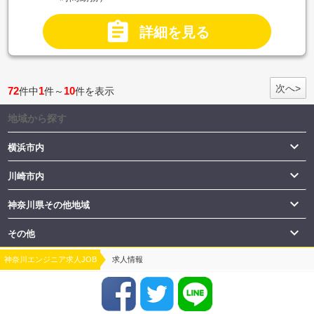

詳細を見る
次へ>
72
1
10
件中
件～
件を表示
地域から探す

横浜市内

川崎市内

神奈川県その他地域

その他
神奈川エンジニア求人JOB
求人情報