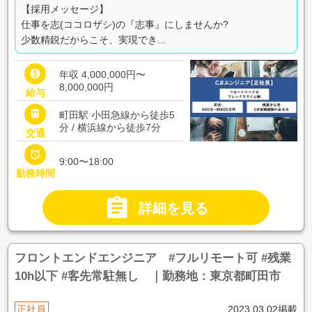
【採用メッセージ】
仕事を志(ココロザシ)の『志事』にしませんか?
少数精鋭だからこそ、実現でき...

年収 4,000,000円〜
8,000,000円
給与

町田駅 小田急線から徒歩5
分 / 横浜線から徒歩7分
交通

9:00〜18:00
勤務時間

詳細を見る
フロントエンドエンジニア #フルリモート可 #残業
10h以下 #客先常駐無し ｜勤務地：東京都町田市
正社員
2023.03.02掲載