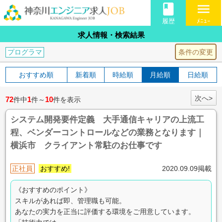
book
menu
履歴
ﾒﾆｭｰ
求人情報・検索結果
条件の変更
プログラマ
おすすめ順
新着順
時給順
月給順
日給順
次へ>
72
1
10
件中
件～
件を表示
システム開発要件定義 大手通信キャリアの上流工
程、ベンダーコントロールなどの業務となります｜
横浜市 クライアント常駐のお仕事です
正社員
おすすめ!
2020.09.09掲載
《おすすめのポイント》
スキルがあれば即、管理職も可能。
あなたの実力を正当に評価する環境をご用意しています。