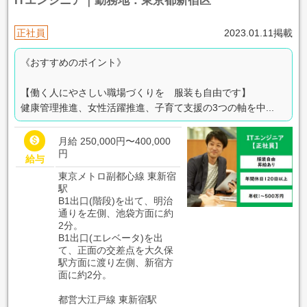
ITエンジニア｜勤務地：東京都新宿区
正社員
2023.01.11掲載
《おすすめのポイント》
【働く人にやさしい職場づくりを 服装も自由です】
健康管理推進、女性活躍推進、子育て支援の3つの軸を中...

月給 250,000円〜400,000
円
給与
東京メトロ副都心線 東新宿
駅
B1出口(階段)を出て、明治
通りを左側、池袋方面に約
2分。
B1出口(エレベータ)を出
て、正面の交差点を大久保
駅方面に渡り左側、新宿方
面に約2分。
都営大江戸線 東新宿駅