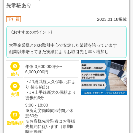
先常駐あり
正社員
2023.01.18掲載
《おすすめのポイント》
大手企業様とのお取引中心で安定した業績を誇っています
創業以来培ってきた実績によりお取引先も年々増加し...

年俸 3,600,000円〜
6,000,000円
給与
・JR総武線大久保駅北口よ

り 徒歩約2分
・JR山手線新大久保駅より
交通
徒歩約6分
9:00 - 18:00
※所定労働時間8時間／休

憩60分
※お客様先常駐者はお客様
勤務時間
先規約に従います（原則8
時間勤務）