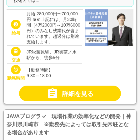
「技術力では...
月給 280,000円〜700,000
円
※※上記には、月30時

間（4万2000円～10万6000
円）のみなし残業代が含ま
給与
れています。超過分は別途
支給します。

JR秋葉原駅、JR御茶ノ水
駅から、徒歩5分
交通

【勤務時間】
9:30～18:00
勤務時間

詳細を見る
JAVAプログラマ 現場作業の効率化などの開発｜神
奈川県川崎市 ※勤務先によっては取引先常駐とな
る場合があります