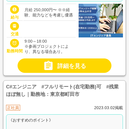

月給 250,000円〜
※※経
験、能力などを考慮し優遇
給与

交通
9:00～18:00

※参画プロジェクトによ
勤務時間
り、異なる場合あり。

詳細を見る
C#エンジニア #フルリモート(在宅勤務)可 #残業
ほぼ無し｜勤務地：東京都町田市
正社員
2023.03.02掲載
《おすすめのポイント》