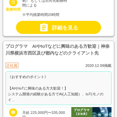
制） もしくは出向先勤務時

間による
勤務時間
※平均残業時間20時間

詳細を見る
プログラマ AIやIoTなどに興味のある方歓迎｜神奈
川県横浜市西区及び都内などのクライアント先
正社員
2020.12.09掲載
《おすすめのポイント》
【AIやIoTに興味のある方大歓迎！】
システム開発の経験がある方でAI(人工知能）、IoT(モノの
イ...

月給 225,000円〜335,000