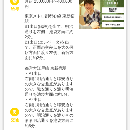

月給 250,000円〜400,000
円
給与
東京メトロ副都心線 東新宿
駅
B1出口(階段)を出て、明治
通りを左側、池袋方面に約
2分。
B1出口(エレベータ)を出
て、正面の交差点を大久保
駅方面に渡り左側、新宿方
面に約2分。
都営大江戸線 東新宿駅
・A1出口
右側に明治通りと職安通り
の大きな交差点があります
ので、職安通りを渡り明治
通りを池袋方面に約5分。
・A2出口
右側に明治通りと職安通り
の大きな交差点があります

ので、明治通りを渡りその
交通
まま明治通りを池袋方面に
約5分。