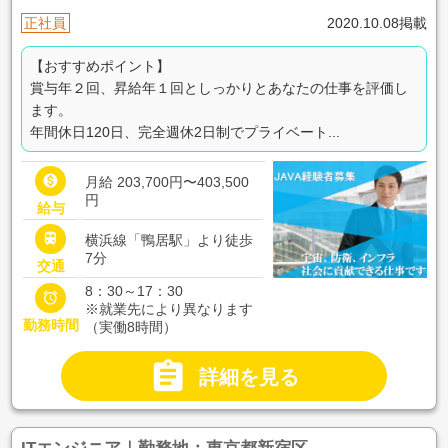
正社員
2020.10.08掲載
【おすすめポイント】
賞与年２回、昇給年１回としっかりとあなたの仕事を評価し
ます。
年間休日120日、完全週休2日制でプライベート...

月給 203,700円〜403,500
円
給与

横浜線「鴨居駅」より徒歩
7分
交通
8：30～17：30

※就業先により異なります
勤務時間
（実働8時間）

詳細を見る