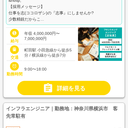
&nbsp;
【採用メッセージ】
仕事を志(ココロザシ)の『志事』にしませんか?
少数精鋭だからこ...

年収 4,000,000円〜
7,000,000円
給与

町田駅 小田急線から徒歩5
分 / 横浜線から徒歩7分
交通

9:00〜18:00
勤務時間

詳細を見る
インフラエンジニア｜勤務地：神奈川県横浜市 客
先常駐有