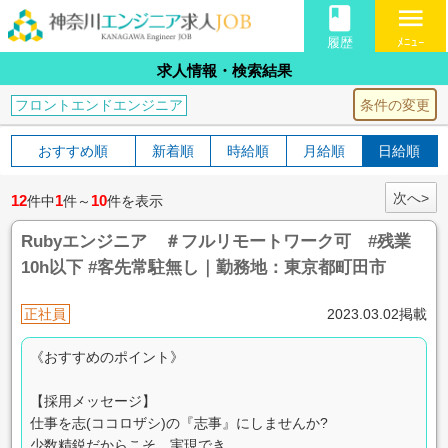
book
menu
履歴
ﾒﾆｭｰ
求人情報・検索結果
条件の変更
フロントエンドエンジニア
おすすめ順
新着順
時給順
月給順
日給順
次へ>
12
1
10
件中
件～
件を表示
Rubyエンジニア ＃フルリモートワーク可 #残業
10h以下 #客先常駐無し｜勤務地：東京都町田市
正社員
2023.03.02掲載
《おすすめのポイント》
【採用メッセージ】
仕事を志(ココロザシ)の『志事』にしませんか?
少数精鋭だからこそ、実現でき...