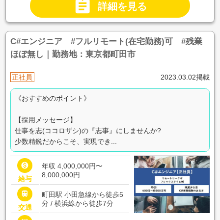

詳細を見る
C#エンジニア #フルリモート(在宅勤務)可 #残業
ほぼ無し｜勤務地：東京都町田市
正社員
2023.03.02掲載
《おすすめのポイント》
【採用メッセージ】
仕事を志(ココロザシ)の『志事』にしませんか?
少数精鋭だからこそ、実現でき...

年収 4,000,000円〜
8,000,000円
給与

町田駅 小田急線から徒歩5
分 / 横浜線から徒歩7分
交通