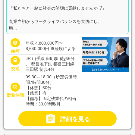
「私たちと一緒に社会の笑顔に貢献しませんか︖」
創業当初からワークライフバランスを⼤切にし、
時...

年収 4,800,000円〜
8,640,000円
※経験による
給与
JR 山手線 田町駅 徒歩6分

、 都営地下鉄 都営三田線
交通
三田駅 徒歩4分
09:30～18:00（所定労働時
間7時間30分）

【休憩】60分
【残業】有
勤務時間
【備考】固定残業代の相当
時間：30.0時間/月

詳細を見る