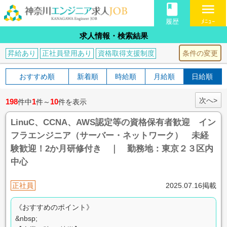
book
menu
履歴
ﾒﾆｭｰ
求人情報・検索結果
条件の変更
昇給あり
正社員登用あり
資格取得支援制度
おすすめ順
新着順
時給順
月給順
日給順
次へ>
198
1
10
件中
件～
件を表示
LinuC、CCNA、AWS認定等の資格保有者歓迎 イン
フラエンジニア（サーバー・ネットワーク） 未経
験歓迎！2か月研修付き ｜ 勤務地：東京２３区内
中心
正社員
2025.07.16掲載
《おすすめのポイント》
&nbsp;