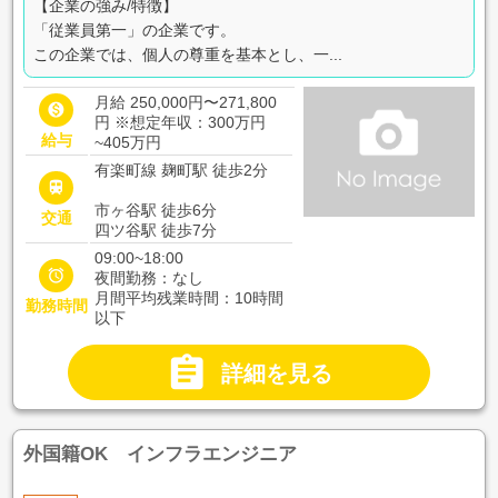
【企業の強み/特徴】
「従業員第一」の企業です。
この企業では、個人の尊重を基本とし、一...
月給 250,000円〜271,800

円
※想定年収：300万円
給与
~405万円
有楽町線 麹町駅 徒歩2分

市ヶ谷駅 徒歩6分
交通
四ツ谷駅 徒歩7分
09:00~18:00

夜間勤務：なし
月間平均残業時間：10時間
勤務時間
以下

詳細を見る
外国籍OK インフラエンジニア