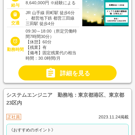
8,640,000円
※経験による
給与
JR 山手線 田町駅 徒歩6分

、 都営地下鉄 都営三田線
交通
三田駅 徒歩4分
09:30～18:00（所定労働時
間7時間30分）

【休憩】60分
【残業】有
勤務時間
【備考】固定残業代の相当
時間：30.0時間/月

詳細を見る
システムエンジニア 勤務地：東京都港区、東京都
23区内
正社員
2023.11.24掲載
《おすすめのポイント》