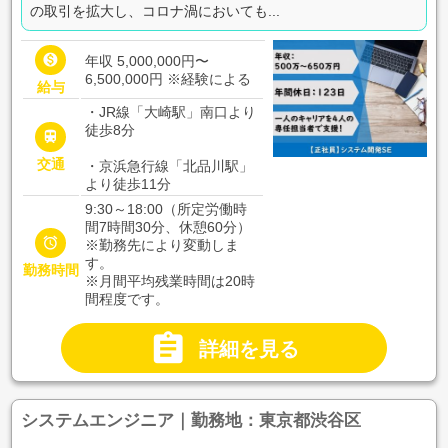
の取引を拡大し、コロナ渦においても...

年収 5,000,000円〜
6,500,000円
※経験による
給与
・JR線「大崎駅」南口より
徒歩8分

交通
・京浜急行線「北品川駅」
より徒歩11分
9:30～18:00（所定労働時
間7時間30分、休憩60分）

※勤務先により変動しま
す。
勤務時間
※月間平均残業時間は20時
間程度です。

詳細を見る
システムエンジニア｜勤務地：東京都渋谷区