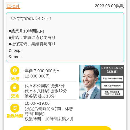
正社員
2023.03.09掲載
《おすすめのポイント》
■残業月10時間以内
■昇給：業績に応じて有り
■社保完備、業績賞与有り
&nbsp;
&nbs...

年俸 7,000,000円〜
12,000,000円
給与
代々木公園駅 徒歩8分

代々木八幡駅 徒歩12分
交通
渋谷駅 徒歩13分
10:00〜19:00

(所定労働時間8時間、休憩
時間1時間)
勤務時間
残業時間：10時間未満／月