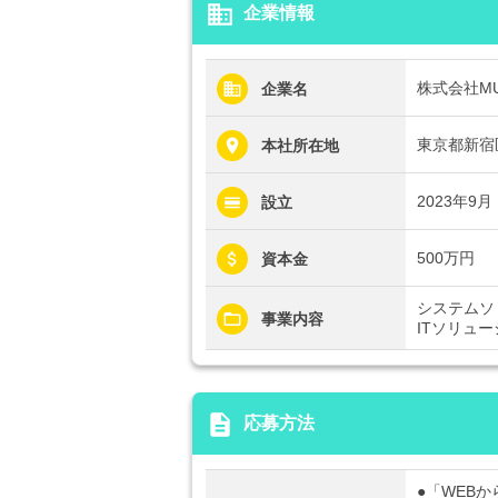
business
企業情報
株式会社MU
企業名
東京都新宿区
本社所在地
2023年9月
設立
500万円
資本金
システムソ
事業内容
ITソリュ
description
応募方法
●「WEB