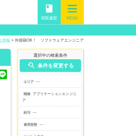
book
閲覧履歴
MENU
人情報
>
外国籍OK！ ソフトウェアエンジニア
選択中の検索条件

条件を変更する
---
エリア
アプリケーションエンジニ
職種
ア
---
給与
---
雇用形態