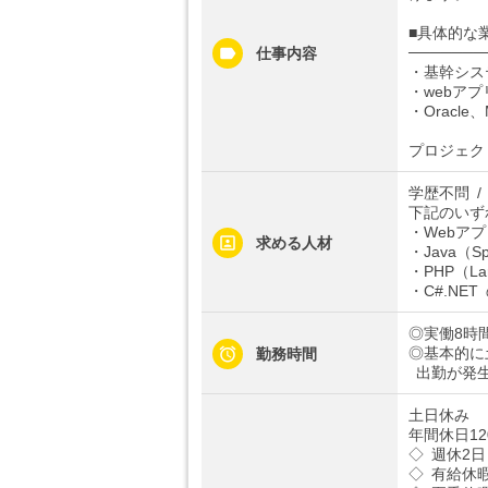
■具体的な
───────
仕事内容
・基幹シス
・webア
・Orac
プロジェク
学歴不問 
下記のいず
・Webア
求める人材
・Java（S
・PHP（La
・C#.NE
◎実働8時
◎基本的に
勤務時間
出勤が発生
土日休み
年間休日1
◇ 週休2日
◇ 有給休