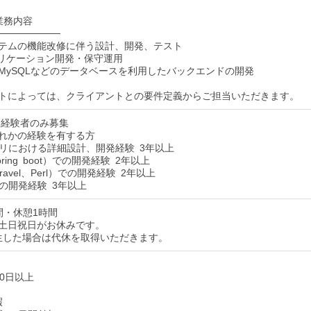
業務内容
─────────
テムの機能改修に伴う設計、開発、テスト
プリケーション開発・保守運用
le、MySQLなどのデータベースを利用したバックエンドの開発
トによっては、クライアントとの要件定義からご担当いただきます。
/ 経験者のみ募集
れかの経験を有する方
プリにおける詳細設計、開発経験 3年以上
pring boot）での開発経験 2年以上
ravel、Perl）での開発経験 2年以上
T の開発経験 3年以上
間・休憩1時間
土日祝日がお休みです。
した場合は代休を取得いただきます。
20日以上
暇