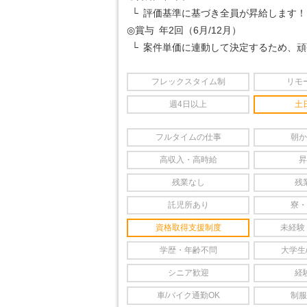
└ 評価基準に基づき全員が昇給します！
◎賞与 年2回（6月/12月）
└ 案件単価に連動して決定するため、
フレックスタイム制
リモ
週4日以上
土
フルタイムの仕事
朝か
高収入・高時給
昇
残業なし
残
託児所あり
寮・
資格取得支援制度
未経験
学歴・年齢不問
大学生
シニア歓迎
経
車/バイク通勤OK
制服