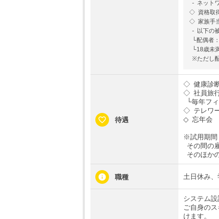
- ネット
◇ 資格取
◇ 家族手
- 以下の
└配偶者：1
└18歳未満
※ただし配
◇ 健康診
◇ 社員旅
└毎年フィ
◇ テレワ
◇ 忘年会
待遇
※試用期間
その間の雇
そのほかの
土日休み、
職種
システム設
ご自身のス
けます。