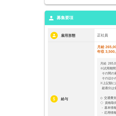
person
募集要項
正社員
雇用形態
月給 265,0
年収 3,500
月給 265,
※試用期間
その間の
そのほか
※上記額に
超過分は
◇ 交通費
給与
◇ 資格取得
- 基本情
- 応用情