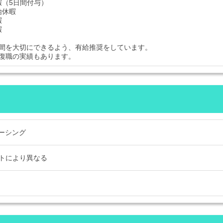
暇（5日間付与）
始休暇
暇
暇
間を大切にできるよう、有給推奨をしています。
復職の実績もあります。
ソーシング
トにより異なる