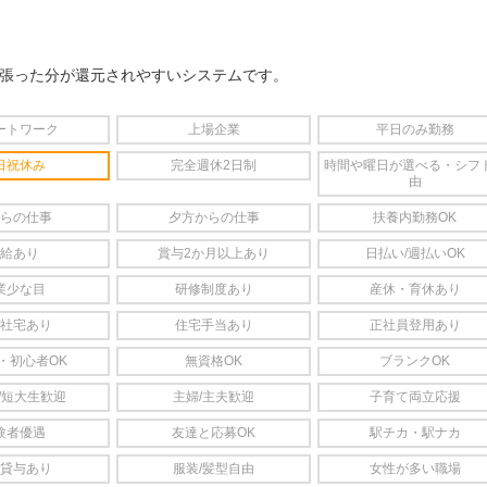
頑張った分が還元されやすいシステムです。
ートワーク
上場企業
平日のみ勤務
日祝休み
完全週休2日制
時間や曜日が選べる・シフ
由
らの仕事
夕方からの仕事
扶養内勤務OK
給あり
賞与2か月以上あり
日払い/週払いOK
業少な目
研修制度あり
産休・育休あり
社宅あり
住宅手当あり
正社員登用あり
・初心者OK
無資格OK
ブランクOK
/短大生歓迎
主婦/主夫歓迎
子育て両立応援
験者優遇
友達と応募OK
駅チカ・駅ナカ
貸与あり
服装/髪型自由
女性が多い職場