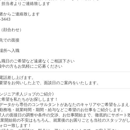
、担当者よりご連絡致します
者からご連絡致します
-3443
（顔合わせ）
先での面接
場所へ入職
入職日のご希望など遠慮なくご相談下さい
職中の方もお気軽にご応募ください
電話差し上げます。
要望をお伺いした上で、面談日のご案内をいたします。
ンジニア求人ジョブのご紹介》
ご希望を私たちがお探しします！
データから専任のコンサルタントがあなたのキャリアやご希望をふまえ
勤務地・就業時間・期間・給与などご希望のお仕事をご紹介します。
求人の面接日の調整や条件の交渉、お仕事開始まで、徹底的にサポート
就業開始前の不安はもちろん、就業後のお困りごとも当社のスタッフが
ォロー致します！