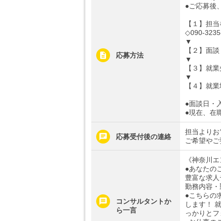
●ご応募後
【１】担当
◇090-3235
▼
【２】面談
応募方法
▼
【３】就業
▼
【４】就業
●面談日・
●現在、在
担当よりお
応募受付後の連絡
ご希望やご
《神奈川エ
●あなたの
豊富な求人
勤務内容・
●こちらの
コンサルタントか
します！ 
ら一言
っかりとフ