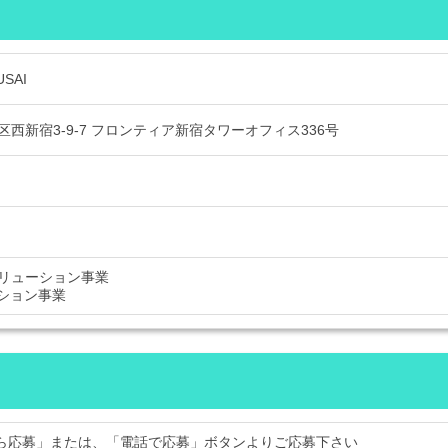
SAI
西新宿3-9-7 フロンティア新宿タワーオフィス336号
リューション事業
ーション事業
から応募」または、「電話で応募」ボタンよりご応募下さい