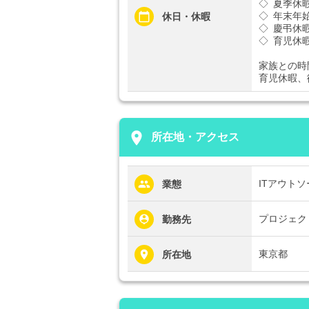
◇ 夏季休
◇ 年末年
休日・休暇
◇ 慶弔休
◇ 育児休
家族との時
育児休暇、
place
所在地・アクセス
ITアウト
業態
プロジェク
勤務先
東京都
所在地