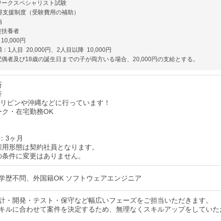
ワークスペシャリスト試験
得支援制度（受験費用の補助）
当
被扶養者
0,000円
：1人目 20,000円、2人目以降 10,000円
偶者及び18歳の誕生日までの子が両方いる場合、20,000円の支給とする。
断
行
リピンや沖縄などに行っています！
ーク・在宅勤務OK
：3ヶ月
用形態は契約社員となります。
条件に変更はありません。
学歴不問、外国籍OK ソフトウェアエンジニア
計・開発・テスト・保守など幅広いフェーズをご担当いただきます。
キルに合わせて案件を決定するため、無理なくスキルアップをしていた