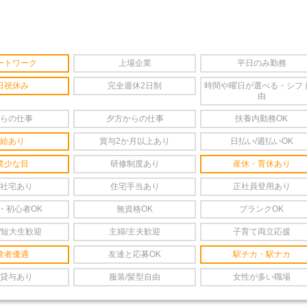
ートワーク
上場企業
平日のみ勤務
日祝休み
完全週休2日制
時間や曜日が選べる・シフ
由
らの仕事
夕方からの仕事
扶養内勤務OK
給あり
賞与2か月以上あり
日払い/週払いOK
業少な目
研修制度あり
産休・育休あり
社宅あり
住宅手当あり
正社員登用あり
・初心者OK
無資格OK
ブランクOK
/短大生歓迎
主婦/主夫歓迎
子育て両立応援
験者優遇
友達と応募OK
駅チカ・駅ナカ
貸与あり
服装/髪型自由
女性が多い職場