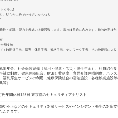
ートクラス]
り、明らかに秀でた技術力をもつ人
下
経験・前職・能力を考慮の上優遇致します。賞与は月給に含みます。給与改定は年
有
：全額支給
て：時間外手当、深夜・休日手当、資格手当、テレワーク手当、その他規程により
拠出年金、社会保険完備（雇用・健康・労災・厚生年金）、社員紹介制
得補助制度、健康保険組合、財形貯蓄制度、育児介護休暇制度、ハラス
、福利厚生サービスの利用（健康保険組合の宿泊施設・各種娯楽施設等
典等）
0万円年間休日125日 東京都のセキュリティアナリスト
撃や不正などのセキュリティ対策サービスやインシデント発生の対応支
ただきます。