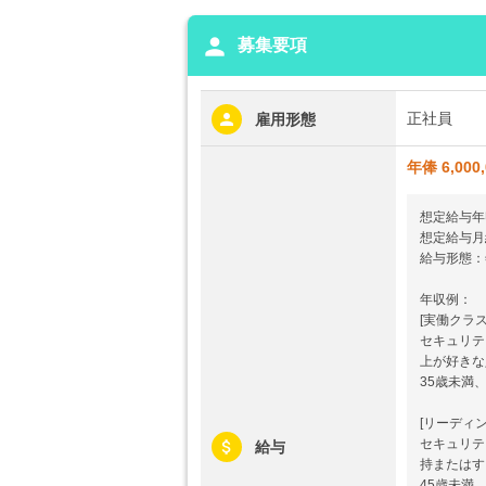
person
募集要項
正社員
雇用形態
年俸 6,000
想定給与年
想定給与月給
給与形態：
年収例：
[実働クラス
セキュリテ
上が好きな
35歳未満
[リーディ
セキュリテ
給与
持またはす
45歳未満