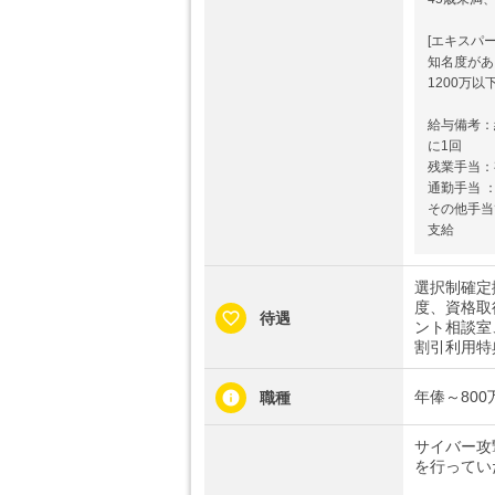
[エキスパ
知名度があ
1200万以
給与備考：
に1回
残業手当：
通勤手当 
その他手当
支給
選択制確定
度、資格取
待遇
ント相談室
割引利用特
年俸～80
職種
サイバー攻
を行ってい