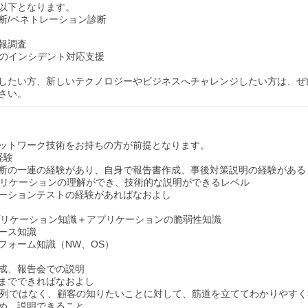
以下となります。
断/ペネトレーション診断
報調査
どのインシデント対応支援
したい方、新しいテクノロジーやビジネスへチャレンジしたい方は、ぜ
さい。
ットワーク技術をお持ちの方が前提となります。
経験
断の一連の経験があり、自身で報告書作成、事後対策説明の経験がある
プリケーションの理解ができ、技術的な説明ができるレベル
ーションテストの経験があればなおよし
プリケーション知識＋アプリケーションの脆弱性知識
ース知識
フォーム知識（NW、OS）
成、報告会での説明
までできればなおよし
羅列ではなく、顧客の知りたいことに対して、筋道を立ててわかりやすく
め、説明できること