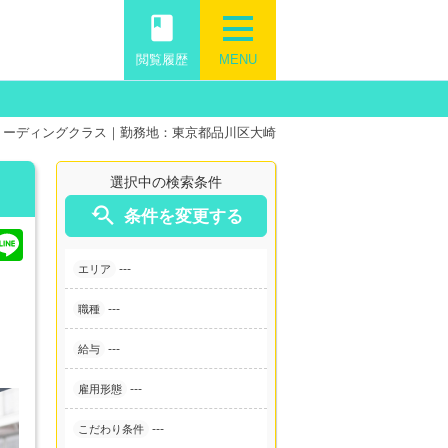
book
閲覧履歴
MENU
リーディングクラス｜勤務地：東京都品川区大崎
選択中の検索条件

条件を変更する
---
エリア
---
職種
---
給与
---
雇用形態
---
こだわり条件