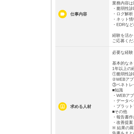
業務内容は
・脆弱性診
・ログ解析
仕事内容
・ネット情
・EDRな
経験を活か
ご応募くだ
必要な経験
基本的なネ
1年以上の
①脆弱性診
②WEBア
③ペネトレ
■知識
・WEBア
・データベ
・プラット
求める人材
■その他
・報告書作
・改善提案
※ 結果の
告書をまと