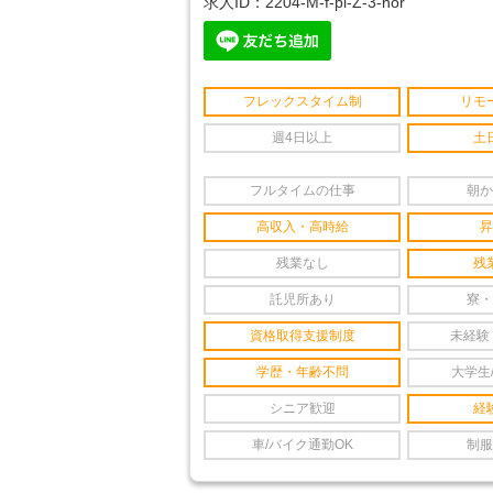
求人ID：2204-M-f-pl-Z-3-nor
フレックスタイム制
リモ
週4日以上
土
フルタイムの仕事
朝か
高収入・高時給
昇
残業なし
残
託児所あり
寮・
資格取得支援制度
未経験
学歴・年齢不問
大学生
シニア歓迎
経
車/バイク通勤OK
制服