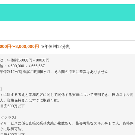
,000円〜8,000,000円
※年俸制12分割
収：年俸制:600万円～800万円
：￥500,000～￥666,667
年俸制12分割 ※試用期間6ヶ月。その間の待遇に差異はありません
]
ィに対する考えと業務内容に関して関係する実績について説明でき、技術スキル向
人。資格保持またはすぐに取得可能。
、目安600万以下
ングクラス]
ィサービスに係る直接の業務実績が複数あり、指導可能なスキルをもつ人。資格保
ぐに取得可能。
、目安800万以下