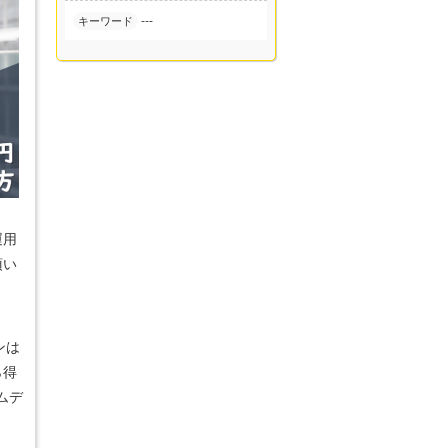
---
キーワード
運用
頂い
ンは
ら得
ムデ