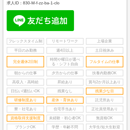
求人ID：830-M-f-zz-ba-1-clo
フレックスタイム制
リモートワーク
上場企業
平日のみ勤務
週4日以上
土日祝休み
時間や曜日が選べ
完全週休2日制
フルタイムの仕事
る・シフト自由
朝からの仕事
夕方からの仕事
扶養内勤務OK
高収入・高時給
昇給あり
賞与2か月以上あり
日払い/週払いOK
残業なし
残業少な目
研修制度あり
産休・育休あり
託児所あり
寮・社宅あり
住宅手当あり
正社員登用あり
資格取得支援制度
未経験・初心者OK
無資格OK
ブランクOK
学歴・年齢不問
大学生/短大生歓迎