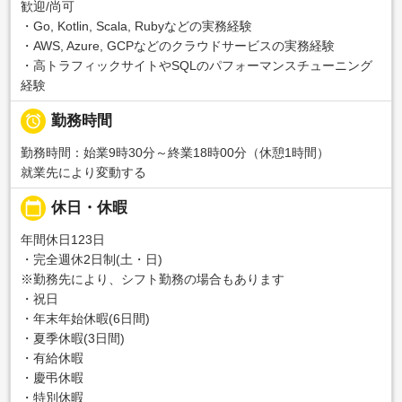
歓迎/尚可
・Go, Kotlin, Scala, Rubyなどの実務経験
・AWS, Azure, GCPなどのクラウドサービスの実務経験
・高トラフィックサイトやSQLのパフォーマンスチューニング
経験

勤務時間
勤務時間：始業9時30分～終業18時00分（休憩1時間）
就業先により変動する
calendar_today
休日・休暇
年間休日123日
・完全週休2日制(土・日)
※勤務先により、シフト勤務の場合もあります
・祝日
・年末年始休暇(6日間)
・夏季休暇(3日間)
・有給休暇
・慶弔休暇
・特別休暇