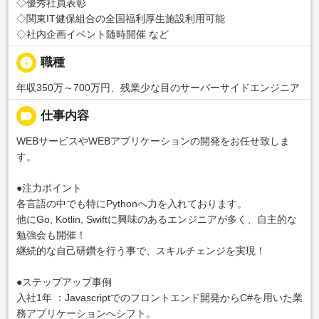
◇優秀社員表彰
◇関東IT健保組合の全国福利厚生施設利用可能
◇社内企画イベント随時開催 など
info
職種
年収350万～700万円、残業少な目のサーバーサイドエンジニア
label
仕事内容
WEBサービスやWEBアプリケーションの開発をお任せ致しま
す。
●注力ポイント
各言語の中でも特にPythonへ力を入れております。
他にGo, Kotlin, Swiftに興味のあるエンジニアが多く、自主的な
勉強会も開催！
継続的な自己研鑽を行う事で、スキルチェンジを実現！
●ステップアップ事例
入社1年 ：Javascriptでのフロントエンド開発からC#を用いた業
務アプリケーションへシフト。