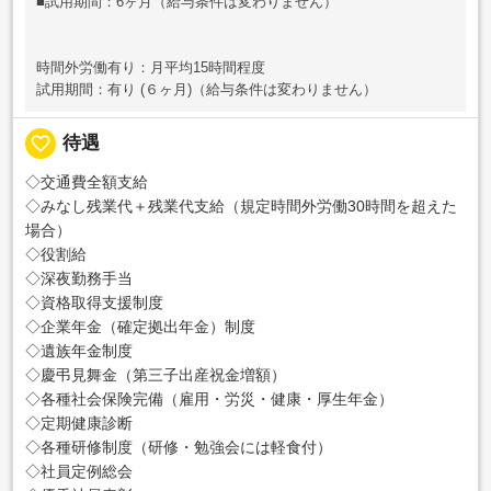
■試用期間：6ヶ月（給与条件は変わりません）
時間外労働有り：月平均15時間程度
試用期間：有り (６ヶ月)（給与条件は変わりません）
favorite_border
待遇
◇交通費全額支給
◇みなし残業代＋残業代支給（規定時間外労働30時間を超えた
場合）
◇役割給
◇深夜勤務手当
◇資格取得支援制度
◇企業年金（確定拠出年金）制度
◇遺族年金制度
◇慶弔見舞金（第三子出産祝金増額）
◇各種社会保険完備（雇用・労災・健康・厚生年金）
◇定期健康診断
◇各種研修制度（研修・勉強会には軽食付）
◇社員定例総会