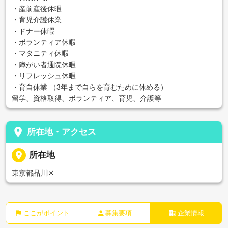
・産前産後休暇
・育児介護休業
・ドナー休暇
・ボランティア休暇
・マタニティ休暇
・障がい者通院休暇
・リフレッシュ休暇
・育自休業 （3年まで自らを育むために休める）
留学、資格取得、ボランティア、育児、介護等
place
所在地・アクセス
place
所在地
東京都品川区
flag
person
business
ここがポイント
募集要項
企業情報