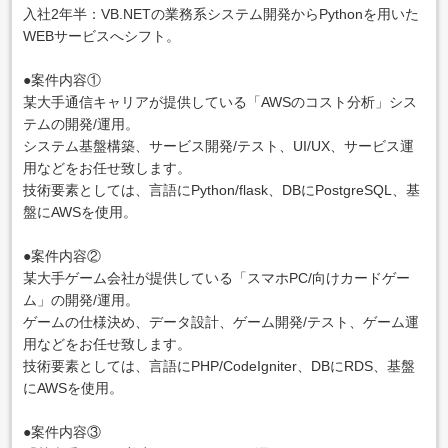
入社2年半：VB.NETの業務系システム開発からPythonを用いた
WEBサービスへシフト。
●案件内容①
某大手通信キャリアが提供している「AWSのコスト分析」シス
テムの開発/運用。
システム基盤構築、サービス開発/テスト、UI/UX、サービス運
用などをお任せ致します。
技術要素としては、言語にPython/flask、DBにPostgreSQL、基
盤にAWSを使用。
●案件内容②
某大手ゲーム会社が提供している「スマホPC/向けカードゲー
ム」の開発/運用。
ゲームの仕様決め、データ設計、ゲーム開発/テスト、ゲーム運
用などをお任せ致します。
技術要素としては、言語にPHP/CodeIgniter、DBにRDS、基盤
にAWSを使用。
●案件内容③