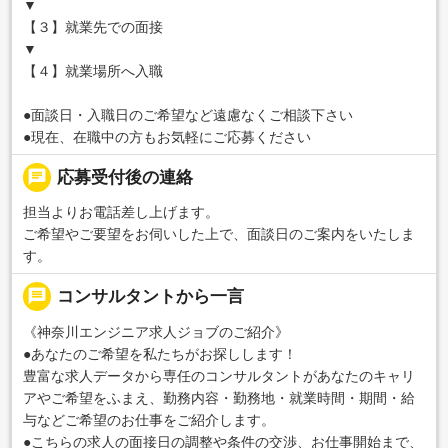
▼
【３】就業先での面接
▼
【４】就業場所へ入職
●面談日・入職日のご希望など遠慮なくご相談下さい
●現在、在職中の方もお気軽にご応募ください
chat
応募受付後の連絡
担当よりお電話差し上げます。
ご希望やご要望をお伺いした上で、面談日のご案内をいたしま
す。
message
コンサルタントから一言
《神奈川エンジニア求人ジョブのご紹介》
●あなたのご希望を私たちがお探しします！
豊富な求人データから専任のコンサルタントがあなたのキャリ
アやご希望をふまえ、勤務内容・勤務地・就業時間・期間・給
与などご希望のお仕事をご紹介します。
●こちらの求人の面接日の調整や条件の交渉、お仕事開始まで、