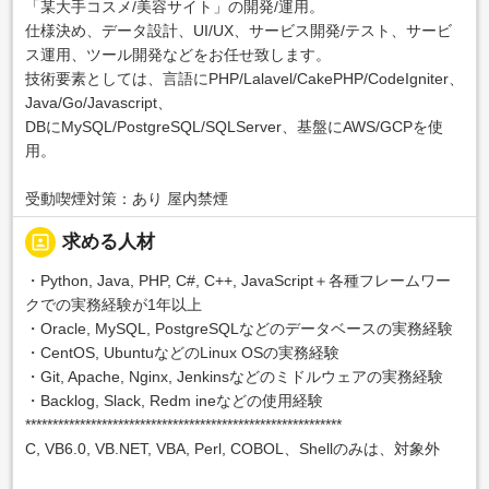
「某大手コスメ/美容サイト」の開発/運用。
仕様決め、データ設計、UI/UX、サービス開発/テスト、サービ
ス運用、ツール開発などをお任せ致します。
技術要素としては、言語にPHP/Lalavel/CakePHP/CodeIgniter、
Java/Go/Javascript、
DBにMySQL/PostgreSQL/SQLServer、基盤にAWS/GCPを使
用。
受動喫煙対策：あり 屋内禁煙
portrait
求める人材
・Python, Java, PHP, C#, C++, JavaScript＋各種フレームワー
クでの実務経験が1年以上
・Oracle, MySQL, PostgreSQLなどのデータベースの実務経験
・CentOS, UbuntuなどのLinux OSの実務経験
・Git, Apache, Nginx, Jenkinsなどのミドルウェアの実務経験
・Backlog, Slack, Redm ineなどの使用経験
**********************************************************
C, VB6.0, VB.NET, VBA, Perl, COBOL、Shellのみは、対象外