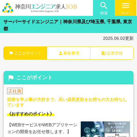

menu
検索
ﾒﾆｭｰ
サーバーサイドエンジニア｜神奈川県及び埼玉県, 千葉県, 東京
都
2025.06.02更新
flag
person
business
ここがポイント
募集要項
企業情報
flag
ここがポイント
正社員
技術を学ぶ事が大好きで、高い成長意欲をお持ちの方お待ちし
ています
《おすすめのポイント》
【WEBサービスやWEBアプリケーシ
ョンの開発をお任せ致します。】