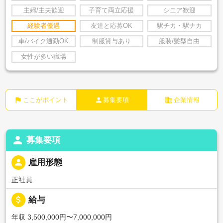
主婦/主夫歓迎
子育て両立応援
シニア歓迎
経験者優遇
友達と応募OK
駅チカ・駅ナカ
車/バイク通勤OK
制服貸与あり
服装/髪型自由
女性が多い職場
flag
person
business
ここがポイント
募集要項
企業情報
person
募集要項
person
雇用形態
正社員
attach_money
給与
年収 3,500,000円〜7,000,000円