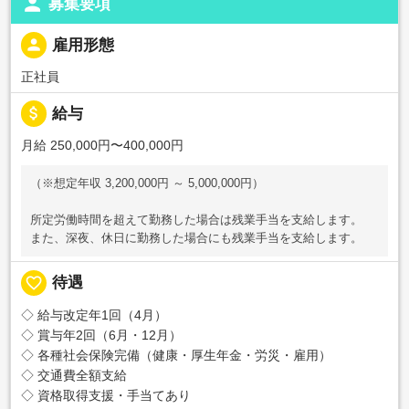
person
募集要項
person
雇用形態
正社員
attach_money
給与
月給 250,000円〜400,000円
（※想定年収 3,200,000円 ～ 5,000,000円）
所定労働時間を超えて勤務した場合は残業手当を支給します。
また、深夜、休日に勤務した場合にも残業手当を支給します。
favorite_border
待遇
◇ 給与改定年1回（4月）
◇ 賞与年2回（6月・12月）
◇ 各種社会保険完備（健康・厚生年金・労災・雇用）
◇ 交通費全額支給
◇ 資格取得支援・手当てあり