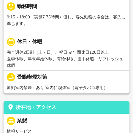

勤務時間
9:15～18:00（実働7.75時間）但し、客先勤務の場合は、客先に
準じます。
calendar_today
休日・休暇
完全週休2日制（土・日）、祝日 ※年間休日120日以上
夏季休暇、年末年始休暇、有給休暇、慶弔休暇、リフレッシュ
休暇
smoking_rooms
受動喫煙対策
原則室内禁煙：あり 室内に喫煙室（電子タバコ専用）
place
所在地・アクセス
people
業態
情報サービス