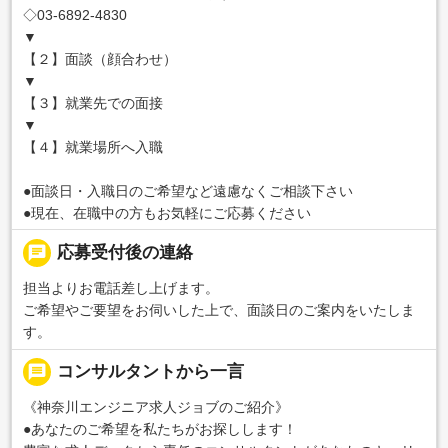
◇03-6892-4830
▼
【２】面談（顔合わせ）
▼
【３】就業先での面接
▼
【４】就業場所へ入職
●面談日・入職日のご希望など遠慮なくご相談下さい
●現在、在職中の方もお気軽にご応募ください
chat
応募受付後の連絡
担当よりお電話差し上げます。
ご希望やご要望をお伺いした上で、面談日のご案内をいたしま
す。
message
コンサルタントから一言
《神奈川エンジニア求人ジョブのご紹介》
●あなたのご希望を私たちがお探しします！