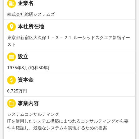
business
企業名
株式会社総研システムズ
place
本社所在地
東京都新宿区大久保１－３－２１ ルーシッドスクエア新宿イー
スト
calendar_view_day
設立
1975年8月(昭和50年)
attach_money
資本金
6,725万円
folder_open
事業内容
システムコンサルティング
ITを使用したシステム構築にまつわるコンサルティングから要
件を確認し、最適なシステムを実現するための提案