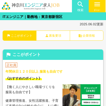

menu
検索
ﾒﾆｭｰ
ITエンジニア｜勤務地：東京都新宿区
2025.06.02更新
flag
person
business
ここがポイント
募集要項
企業情報
flag
ここがポイント
正社員
年間休日１２０日以上 服装も自由です
《おすすめのポイント》
【働く人にやさしい職場づくりを
服装も自由です】
健康管理推進、女性活躍推進、子育
て支援の3つの軸を中心に、人に優し