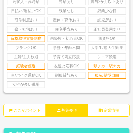
高収入・高時給
昇給あり
賞与2か月以上あり
日払い/週払いOK
残業なし
残業少な目
研修制度あり
産休・育休あり
託児所あり
寮・社宅あり
住宅手当あり
正社員登用あり
資格取得支援制度
未経験・初心者OK
無資格OK
ブランクOK
学歴・年齢不問
大学生/短大生歓迎
主婦/主夫歓迎
子育て両立応援
シニア歓迎
経験者優遇
友達と応募OK
駅チカ・駅ナカ
車/バイク通勤OK
制服貸与あり
服装/髪型自由
女性が多い職場
flag
person
business
ここがポイント
募集要項
企業情報