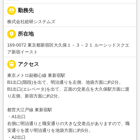
person_pin
勤務先
株式会社総研システムズ
place
所在地
169-0072 東京都新宿区大久保１－３－２１ ルーシッドスクエ
ア新宿イースト

アクセス
東京メトロ副都心線 東新宿駅
B1出口(階段)を出て、明治通りを左側、池袋方面に約2分。
B1出口(エレベータ)を出て、正面の交差点を大久保駅方面に渡
り左側、新宿方面に約2分。
都営大江戸線 東新宿駅
・A1出口
右側に明治通りと職安通りの大きな交差点がありますので、職
安通りを渡り明治通りを池袋方面に約5分。
・A2出口