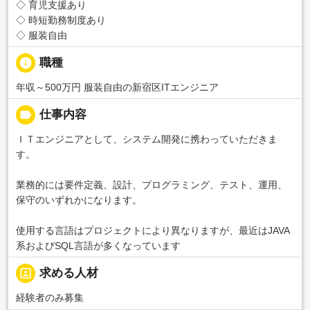
◇ 育児支援あり
◇ 時短勤務制度あり
◇ 服装自由
info
職種
年収～500万円 服装自由の新宿区ITエンジニア
label
仕事内容
ＩＴエンジニアとして、システム開発に携わっていただきま
す。
業務的には要件定義、設計、プログラミング、テスト、運用、
保守のいずれかになります。
使用する言語はプロジェクトにより異なりますが、最近はJAVA
系およびSQL言語が多くなっています
portrait
求める人材
経験者のみ募集