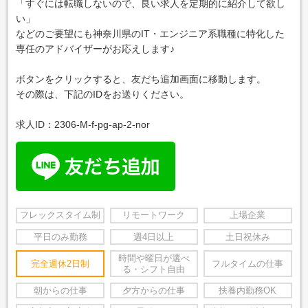
「すぐには転職しないので、良い求人を定期的に紹介して欲し
い」
などのご要望にも神奈川県のIT・エンジニア系職種に特化した
専任のアドバイザーがお応えします♪
ボタンをクリックすると、友だち追加画面に移動します。
その際は、下記のIDをお送りください。
求人ID：2306-M-f-pg-ap-2-nor
フレックスタイム制
リモートワーク
上場企業
平日のみ勤務
週4日以上
土日祝休み
時間や曜日が選べ
完全週休2日制
フルタイムの仕事
る・シフト自由
朝からの仕事
夕方からの仕事
扶養内勤務OK