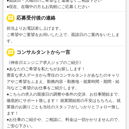
●面談日・入職日のご希望など遠慮なくご相談下さい
●現在、在職中の方もお気軽にご応募ください
chat
応募受付後の連絡
担当よりお電話差し上げます。
ご希望やご要望をお伺いした上で、面談日のご案内をいたしま
す。
message
コンサルタントから一言
《神奈川エンジニア求人ジョブのご紹介》
●あなたのご希望を私たちがお探しします！
豊富な求人データから専任のコンサルタントがあなたのキャリ
アやご希望をふまえ、勤務内容・勤務地・就業時間・期間・給
与などご希望のお仕事をご紹介します。
●こちらの求人の面接日の調整や条件の交渉、お仕事開始まで、
徹底的にサポート致します！ 就業開始前の不安はもちろん、就
業後のお困りごとも当社のスタッフがしっかりとフォロー致し
ます！
●お仕事のご紹介や、ご相談に、料金は一切かかりませんので、
ご安心下さい。