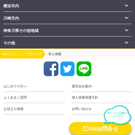

横浜市内

川崎市内

神奈川県その他地域

その他
神奈川エンジニア求人JOB
求人情報
はじめての方へ
運営会社案内
よくあるご質問
個人情報保護方針
お役立ち情報
お問い合わせ
求人へのご応募は
こちらから
keyboard_arrow_up

WEB問合せ