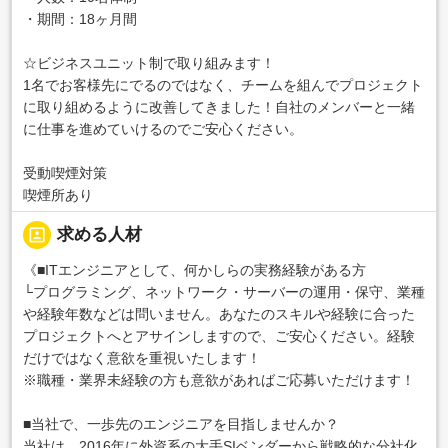
・期間：18ヶ月間
☆ビジネスユニット制で取り組みます！
1名でお客様先にでるのではなく、チームを組んでプロジェクト
に取り組めるように改善してきました！自社のメンバーと一緒
に仕事を進めていけるのでご安心ください。
受動喫煙対策
喫煙所あり
portrait
求める人材
《■ITエンジニアとして、何かしらの実務経験がある方
└プログラミング、ネットワーク・サーバーの運用・保守、業種
や経験年数などは問いません。あなたのスキルや経験に合った
プロジェクトへとアサインしますので、ご安心ください。経験
だけではなく意欲を重視いたします！
※職種・業界未経験の方も意欲があればご応募いただけます！
■当社で、一歩先のエンジニアを目指しませんか？
当社は、2016年に外資系の大手SIベンダーから戦略的な分社化