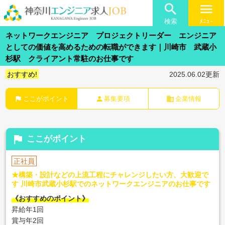

menu
検索
ﾒﾆｭｰ
ネットワークエンジニア プロジェクトリーダー エンジニア
としての価値を高めるための転職ができます｜川崎市 武蔵小
杉駅 クライアント常駐のお仕事です
おすすめ!
2025.06.02更新
flag
person
business
ここがポイント
募集要項
企業情報
flag
ここがポイント
正社員
★構築・設計などの上流工程にチャレンジしたい方、大歓迎で
す 川崎市武蔵小杉駅でのネットワークエンジニアのお仕事です
《おすすめのポイント》
昇給年1回
賞与年2回