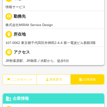
情報サービス
person_pin
勤務先
株式会社MIRAIt Service Design
place
所在地
107-0062 東京都千代田区外神田2-4-4 第一電波ビル新館3階

アクセス
JR秋葉原駅、JR御茶ノ水駅から、徒歩5分
flag
person
business
ここがポイント
募集要項
企業情報
business
企業情報