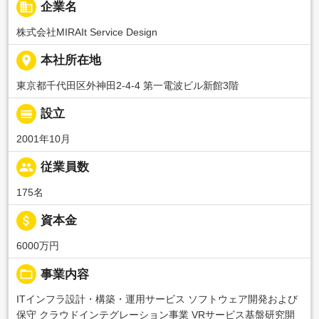
business
企業名
株式会社MIRAIt Service Design
place
本社所在地
東京都千代田区外神田2-4-4 第一電波ビル新館3階
calendar_view_day
設立
2001年10月
people
従業員数
175名
attach_money
資本金
6000万円
folder_open
事業内容
ITインフラ設計・構築・運用サービス ソフトウェア開発および
保守 クラウドインテグレーション事業 VRサービス基盤研究開