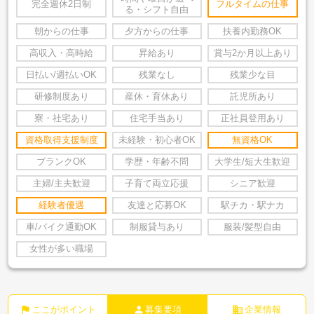
完全週休2日制
フルタイムの仕事
る・シフト自由
朝からの仕事
夕方からの仕事
扶養内勤務OK
高収入・高時給
昇給あり
賞与2か月以上あり
日払い/週払いOK
残業なし
残業少な目
研修制度あり
産休・育休あり
託児所あり
寮・社宅あり
住宅手当あり
正社員登用あり
資格取得支援制度
未経験・初心者OK
無資格OK
ブランクOK
学歴・年齢不問
大学生/短大生歓迎
主婦/主夫歓迎
子育て両立応援
シニア歓迎
経験者優遇
友達と応募OK
駅チカ・駅ナカ
車/バイク通勤OK
制服貸与あり
服装/髪型自由
女性が多い職場
flag
person
business
ここがポイント
募集要項
企業情報