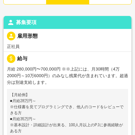
person
募集要項
person
雇用形態
正社員
attach_money
給与
月給 280,000円〜700,000円
※※上記には、月30時間（4万
2000円～10万6000円）のみなし残業代が含まれています。超過
分は別途支給します。
【月給例】
■月給28万円～
※仕様書を見てプログラミングでき、他人のコードをレビューで
きる方
■月給35万円～
※基本設計・詳細設計が出来る、100人月以上のPJに参画経験が
ある方