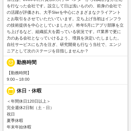
を行なった会社です。設立して日は浅いものの、前身の会社で
の活躍が評価され、大手SIerを中心にさまざまなクライアント
とお取引をさせていただいています。立ち上げ当初はインフラ
の技術提供を中心としていましたが、昨年5月にアプリ部隊を立
ち上げるなど、組織拡大を図っている状況です。IT業界で更に
力のある会社となっていけるよう、増員を決定いたしました。
自社サービスにも力を注ぎ、研究開発も行なう当社で、エンジ
ニアとして次のステージを目指しませんか？

勤務時間
【勤務時間】
9:00～18:00
calendar_today
休日・休暇
＜年間休日120日以上＞
完全週休2日制（土・日）
祝日
夏季休暇
年末年始休暇