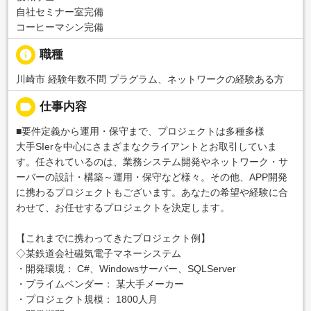
自社セミナー室完備
コーヒーマシン完備
info
職種
川崎市 経験年数不問 プラグラム、ネットワークの経験ある方
label
仕事内容
■要件定義から運用・保守まで、プロジェクトは多種多様
大手SIerを中心にさまざまなクライアントとお取引していま
す。任されているのは、業務システム開発やネットワーク・サ
ーバーの設計・構築～運用・保守など様々。その他、APP開発
に携わるプロジェクトもございます。あなたの希望や経験に合
わせて、お任せするプロジェクトを決定します。
【これまでに携わってきたプロジェクト例】
◇某鉄道会社磁気電子マネーシステム
・開発環境： C#、Windowsサーバー、SQLServer
・プライムベンダー： 某大手メーカー
・プロジェクト規模： 1800人月