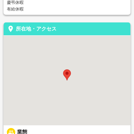
慶弔休暇
有給休暇
place
所在地・アクセス
people
業態