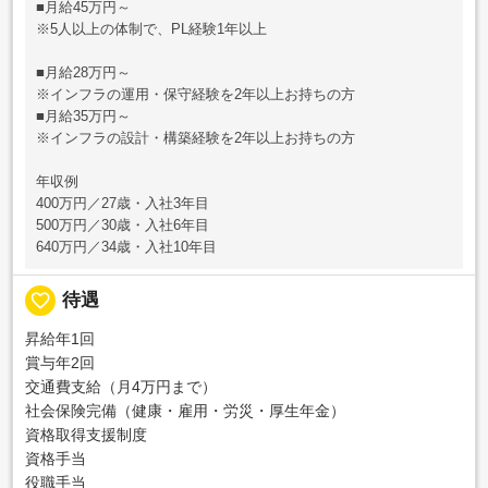
■月給45万円～
※5人以上の体制で、PL経験1年以上
■月給28万円～
※インフラの運用・保守経験を2年以上お持ちの方
■月給35万円～
※インフラの設計・構築経験を2年以上お持ちの方
年収例
400万円／27歳・入社3年目
500万円／30歳・入社6年目
640万円／34歳・入社10年目
favorite_border
待遇
昇給年1回
賞与年2回
交通費支給（月4万円まで）
社会保険完備（健康・雇用・労災・厚生年金）
資格取得支援制度
資格手当
役職手当